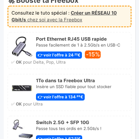
🚀 Booste ta Freebox
Consultez le tuto spécial :
Créer un RÉSEAU 10
Gbit/s
chez soi avec la Freebox
Port Ethernet RJ45 USB rapide
Passe facilement de 1 à 2.5Gb/s en USB-C
-15%
👉 voir l'offre à 24
€
,22
✅
OK
pour Delta, Pop, Ultra
1To dans ta Freebox Ultra
Insère un SSD fiable pour tout stocker
👉 voir l'offre à 134
€
,99
✅
OK
pour Ultra
Switch 2.5G + SFP 10G
Passe tous tes ordis en 2.5Gb/s !
👉 voir l'offre à 62
€
,82