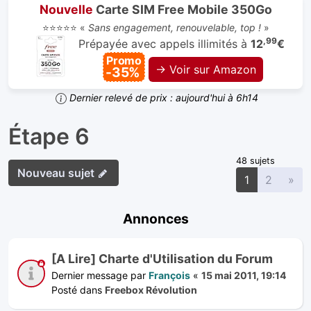
Nouvelle
Carte SIM Free Mobile 350Go
⭐⭐⭐⭐⭐ «
Sans engagement, renouvelable, top !
»
,99
Prépayée avec appels illimités à
12
€
Promo
→ Voir sur Amazon
-35%
Dernier relevé de prix : aujourd'hui à 6h14
Étape 6
48 sujets
Nouveau sujet
Sui
1
2
»
Annonces
[A Lire] Charte d'Utilisation du Forum
Dernier message par
François
«
15 mai 2011, 19:14
Posté dans
Freebox Révolution