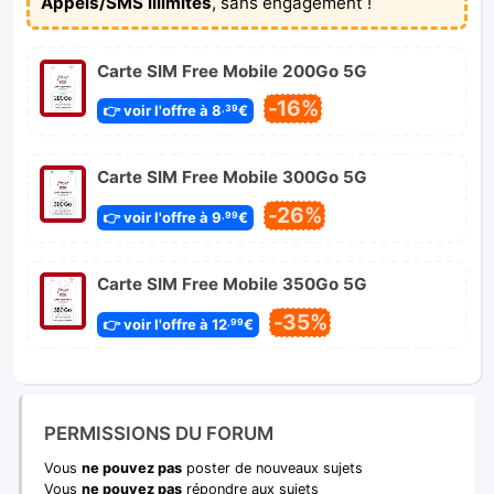
Appels/SMS illimités
, sans engagement !
Carte SIM Free Mobile 200Go 5G
-16%
👉 voir l'offre à 8
€
,39
Carte SIM Free Mobile 300Go 5G
-26%
👉 voir l'offre à 9
€
,99
Carte SIM Free Mobile 350Go 5G
-35%
👉 voir l'offre à 12
€
,99
PERMISSIONS DU FORUM
Vous
ne pouvez pas
poster de nouveaux sujets
Vous
ne pouvez pas
répondre aux sujets