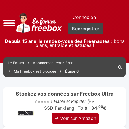
Connexion
Accès
S’enregistrer
rapide
Depuis 15 ans, le rendez-vous des Freenautes
: bons
plans, entraide et astuces !
Le Forum
Abonnement chez Free
Reche
Ma Freebox est bloquée
Étape 6
Stockez vos données sur Freebox Ultra
⭐⭐⭐⭐⭐ «
Fiable et Rapide! 👌
»
,99
SSD Fanxiang 1To à
134
€
→ Voir sur Amazon