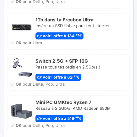
✅
OK
pour Delta, Pop, Ultra
1To dans ta Freebox Ultra
Insère un SSD fiable pour tout stocker
👉 voir l'offre à 134
€
,99
✅
OK
pour Ultra
Switch 2.5G + SFP 10G
Passe tous tes ordis en 2.5Gb/s !
👉 voir l'offre à 62
€
,82
✅
OK
pour Delta, Pop, Ultra
Mini PC GMKtec Ryzen 7
Réseau à 2.5Gb/s, AMD Radeon 680M
👉 voir l'offre à 519
€
,96
✅
OK
pour Delta, Pop, Ultra