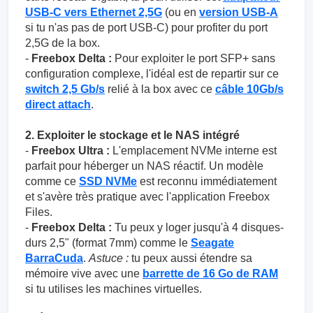
USB-C vers Ethernet 2,5G
(ou en
version USB-A
si tu n'as pas de port USB-C) pour profiter du port
2,5G de la box.
-
Freebox Delta :
Pour exploiter le port SFP+ sans
configuration complexe, l'idéal est de repartir sur ce
switch 2,5 Gb/s
relié à la box avec ce
câble 10Gb/s
direct attach
.
2. Exploiter le stockage et le NAS intégré
-
Freebox Ultra :
L'emplacement NVMe interne est
parfait pour héberger un NAS réactif. Un modèle
comme ce
SSD NVMe
est reconnu immédiatement
et s'avère très pratique avec l'application Freebox
Files.
-
Freebox Delta :
Tu peux y loger jusqu'à 4 disques-
durs 2,5" (format 7mm) comme le
Seagate
BarraCuda
.
Astuce :
tu peux aussi étendre sa
mémoire vive avec une
barrette de 16 Go de RAM
si tu utilises les machines virtuelles.