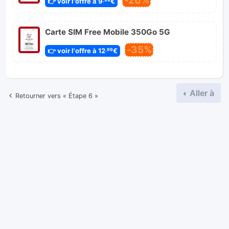
-26%
👉 voir l'offre à 9
€
Carte SIM Free Mobile 350Go 5G
-35%
👉 voir l'offre à 12
€
,99
Aller à
Retourner vers « Étape 6 »