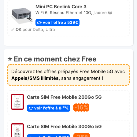
Mini PC Beelink Core 3
WiFi 6, Réseau Ethernet 10G, j'adore 😍
👉 voir l'offre à 539€
✅
OK
pour Delta, Ultra
⭐ En ce moment chez Free
Découvrez les offres prépayés Free Mobile 5G avec
Appels/SMS illimités
, sans engagement !
Carte SIM Free Mobile 200Go 5G
-16%
👉 voir l'offre à 8
€
,39
Carte SIM Free Mobile 300Go 5G
,99