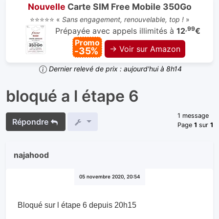
Nouvelle
Carte SIM Free Mobile 350Go
⭐⭐⭐⭐⭐ «
Sans engagement, renouvelable, top !
»
,99
Prépayée avec appels illimités à
12
€
Promo
→ Voir sur Amazon
-35%
Dernier relevé de prix : aujourd'hui à 8h14
bloqué a l étape 6
1 message
Répondre
Page
1
sur
1
najahood
05 novembre 2020, 20:54
Bloqué sur l étape 6 depuis 20h15