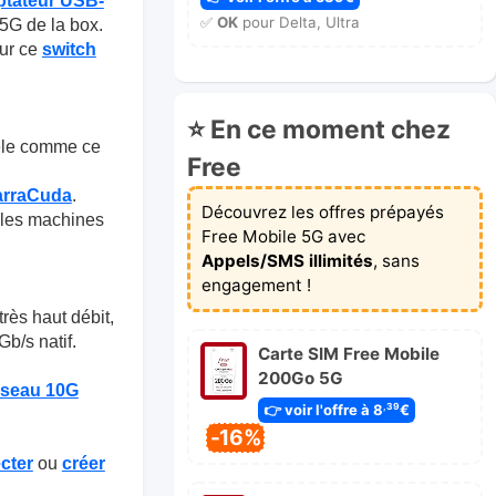
ptateur USB-
✅
OK
pour Delta, Ultra
,5G de la box.
sur ce
switch
⭐ En ce moment chez
èle comme ce
Free
arraCuda
.
Découvrez les offres prépayés
s les machines
Free Mobile 5G avec
Appels/SMS illimités
, sans
engagement !
très haut débit,
b/s natif.
Carte SIM Free Mobile
200Go 5G
éseau 10G
👉 voir l'offre à 8
€
,39
-16%
cter
ou
créer