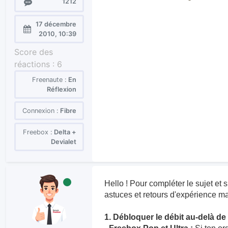
Messages
1212
17 décembre
Enregistré
2010, 10:39
le :
Score des
réactions :
6
Freenaute :
En
Réflexion
Connexion :
Fibre
Freebox :
Delta +
Devialet
Hello ! Pour compléter le sujet et s
astuces et retours d'expérience ma
1. Débloquer le débit au-delà de 