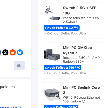
Switch 2.5G + SFP
10G
Passe tous tes ordis en
2.5Gb/s !
👉 voir l'offre à 62
€
,82
✅
OK
pour Delta, Pop, Ultra
Mini PC GMKtec
Ryzen 7
Réseau à 2.5Gb/s, AMD
Radeon 680M
Citer
👉 voir l'offre à 519
€
,96
✅
OK
pour Delta, Pop, Ultra
i quelques
Mini PC Beelink Core
3
WiFi 6, Réseau Ethernet
10G, j'adore 😍
👉 voir l'offre à 539€