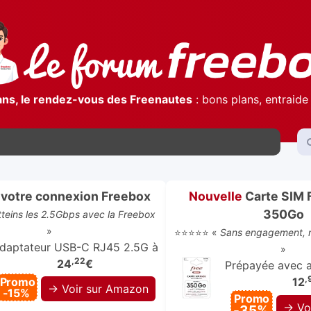
ans, le rendez-vous des Freenautes
: bons plans, entraide 
votre connexion Freebox
Nouvelle
Carte SIM 
350Go
atteins les 2.5Gbps avec la Freebox
»
⭐⭐⭐⭐⭐ «
Sans engagement, r
daptateur USB-C RJ45 2.5G à
»
,22
24
€
Prépayée avec ap
,
Promo
12
→ Voir sur Amazon
-15%
Promo
→ Vo
-35%