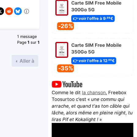
Carte SIM Free Mobile
300Go 5G
👉 voir l'offre à 9
€
,99
-26%
1 message
Page
1
sur
1
Carte SIM Free Mobile
350Go 5G
Aller à
👉 voir l'offre à 12
€
,99
-35%
Comme le dit
la chanson
, Freebox
Toosurtoo c'est «
une commu qui
arrache, et quand t'as ton câble qui
lâche, alors même en pleine night, tu
liras Pif et Kokalight !
»