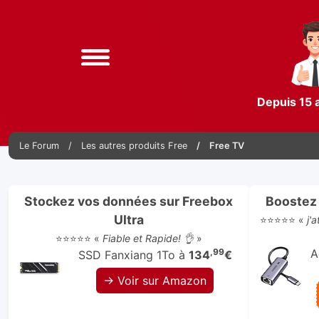
Depuis 15 
Le Forum
Les autres produits Free
Free TV
Stockez vos données sur Freebox
Boostez 
Ultra
⭐⭐⭐⭐⭐ «
j'
⭐⭐⭐⭐⭐ «
Fiable et Rapide! 👌
»
,99
A
SSD Fanxiang 1To à
134
€
→ Voir sur Amazon