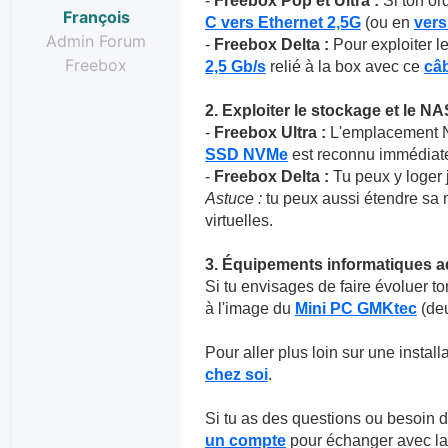
-
Freebox Pop et Ultra :
Si ton ord
François
C vers Ethernet 2,5G
(ou en
ver
Admin Forum
-
Freebox Delta :
Pour exploiter le
Freebox
2,5 Gb/s
relié à la box avec ce
câb
2. Exploiter le stockage et le NA
-
Freebox Ultra :
L'emplacement NV
SSD NVMe
est reconnu immédiatem
-
Freebox Delta :
Tu peux y loger 
Astuce :
tu peux aussi étendre sa
virtuelles.
3. Équipements informatiques 
Si tu envisages de faire évoluer to
à l'image du
Mini PC GMKtec
(deu
Pour aller plus loin sur une installa
chez soi
.
Si tu as des questions ou besoin d'
un compte
pour échanger avec l