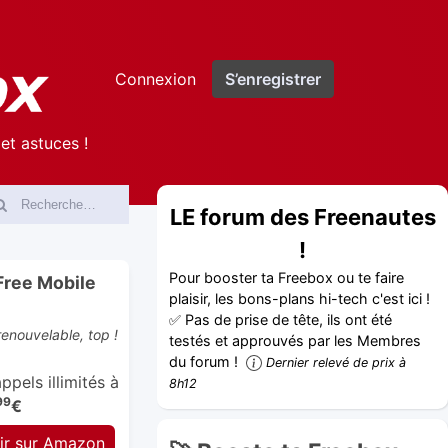
Connexion
S’enregistrer
et astuces !
LE forum des Freenautes
!
Pour booster ta Freebox ou te faire
Free Mobile
plaisir, les bons-plans hi-tech c'est ici !
✅ Pas de prise de tête, ils ont été
enouvelable, top !
testés et approuvés par les Membres
du forum !
Dernier relevé de prix à
pels illimités à
8h12
99
€
ir sur Amazon