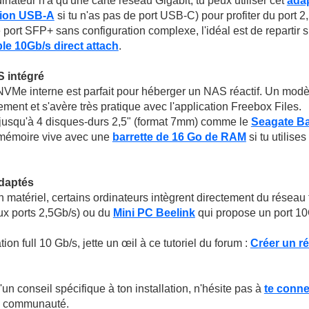
inateur n'a qu'une carte réseau Gigabit, tu peux utiliser cet
ada
sion USB-A
si tu n'as pas de port USB-C) pour profiter du port 2
 port SFP+ sans configuration complexe, l'idéal est de repartir 
le 10Gb/s direct attach
.
S intégré
Me interne est parfait pour héberger un NAS réactif. Un mod
ent et s'avère très pratique avec l'application Freebox Files.
jusqu'à 4 disques-durs 2,5" (format 7mm) comme le
Seagate B
 mémoire vive avec une
barrette de 16 Go de RAM
si tu utilise
adaptés
n matériel, certains ordinateurs intègrent directement du réseau 
x ports 2,5Gb/s) ou du
Mini PC Beelink
qui propose un port 10G
tion full 10 Gb/s, jette un œil à ce tutoriel du forum :
Créer un r
un conseil spécifique à ton installation, n'hésite pas à
te conne
a communauté.