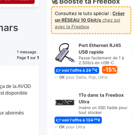
🚀 Booste ta Freebox
Consultez le tuto spécial :
Créer
un RÉSEAU 10 Gbit/s
chez soi
mars
avec la Freebox
Port Ethernet RJ45
USB rapide
1 message
Passe facilement de 1 à
Page
1
sur
1
2.5Gb/s en USB-C
-15%
👉 voir l'offre à 24
€
,22
✅
OK
pour Delta, Pop, Ultra
e ça de la AVOD
st disponible
1To dans ta Freebox
Ultra
Insère un SSD fiable pour
tout stocker
 aux abonnés
👉 voir l'offre à 134
€
,99
✅
OK
pour Ultra