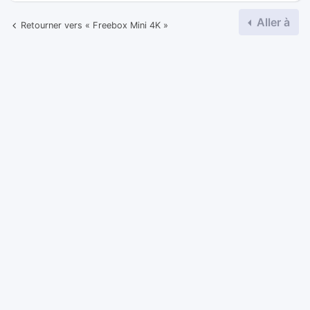
-35%
👉 voir l'offre à 12
€
,99
Aller à
Retourner vers « Freebox Mini 4K »