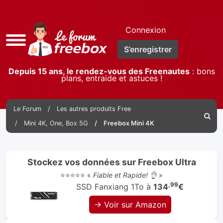
Connexion
Accès
S’enregistrer
rapide
Depuis 15 ans, le rendez-vous des Freenautes
: bons
plans, entraide et astuces !
Le Forum
Les autres produits Free
Reche
Mini 4K, One, Box 5G
Freebox Mini 4K
Stockez vos données sur Freebox Ultra
⭐⭐⭐⭐⭐ «
Fiable et Rapide! 👌
»
,99
SSD Fanxiang 1To à
134
€
→ Voir sur Amazon