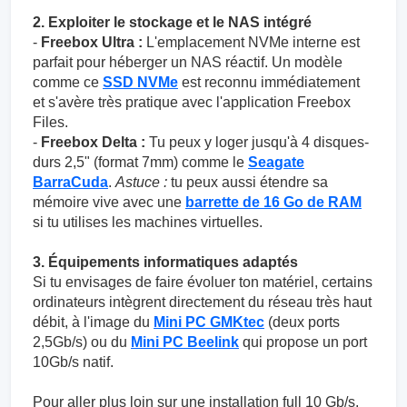
2. Exploiter le stockage et le NAS intégré
-
Freebox Ultra :
L'emplacement NVMe interne est
parfait pour héberger un NAS réactif. Un modèle
comme ce
SSD NVMe
est reconnu immédiatement
et s'avère très pratique avec l'application Freebox
Files.
-
Freebox Delta :
Tu peux y loger jusqu'à 4 disques-
durs 2,5" (format 7mm) comme le
Seagate
BarraCuda
.
Astuce :
tu peux aussi étendre sa
mémoire vive avec une
barrette de 16 Go de RAM
si tu utilises les machines virtuelles.
3. Équipements informatiques adaptés
Si tu envisages de faire évoluer ton matériel, certains
ordinateurs intègrent directement du réseau très haut
débit, à l'image du
Mini PC GMKtec
(deux ports
2,5Gb/s) ou du
Mini PC Beelink
qui propose un port
10Gb/s natif.
Pour aller plus loin sur une installation full 10 Gb/s,