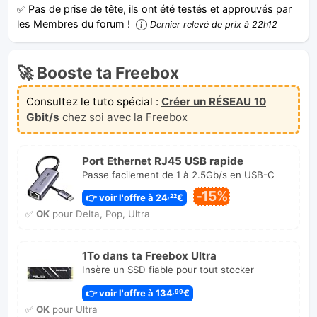
LE forum des Freenautes !
Pour booster ta Freebox ou te faire plaisir, les bons-plans
hi-tech c'est ici !
✅ Pas de prise de tête, ils ont été testés et approuvés par
les Membres du forum !
Dernier relevé de prix à 22h12
🚀 Booste ta Freebox
Consultez le tuto spécial :
Créer un RÉSEAU 10
Gbit/s
chez soi avec la Freebox
Port Ethernet RJ45 USB rapide
Passe facilement de 1 à 2.5Gb/s en USB-C
-15%
👉 voir l'offre à 24
€
,22
✅
OK
pour Delta, Pop, Ultra
1To dans ta Freebox Ultra
Insère un SSD fiable pour tout stocker