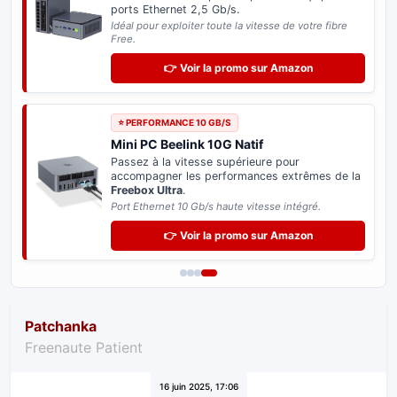
enfin du plein débit de 2,5 Gb/s en filaire sur
votre PC.
Plug & Play : reconnu directement sans aucun pilote.
👉 Voir la promo sur Amazon
⭐ SPÉCIAL DELTA & ULTRA
Switch Réseau 2.5 Gb/s
Distribuez le très haut débit sur tous vos
équipements informatiques sans perte de
vitesse.
Indispensable pour exploiter le potentiel de votre
Freebox.
👉 Voir la promo sur Amazon
Patchanka
Freenaute Patient