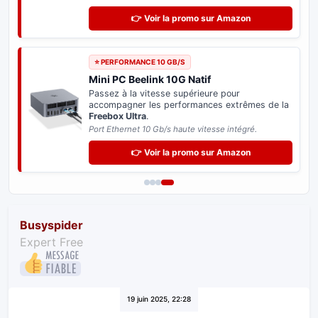
enfin du plein débit de 2,5 Gb/s en filaire sur
votre PC.
Plug & Play : reconnu directement sans aucun pilote.
👉 Voir la promo sur Amazon
⭐ SPÉCIAL DELTA & ULTRA
Switch Réseau 2.5 Gb/s
Distribuez le très haut débit sur tous vos
équipements informatiques sans perte de
vitesse.
Indispensable pour exploiter le potentiel de votre
Freebox.
👉 Voir la promo sur Amazon
Busyspider
Expert Free