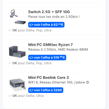
👉 voir l'offre à 134
€
,99
✅
OK
pour Ultra
Switch 2.5G + SFP 10G
Passe tous tes ordis en 2.5Gb/s !
👉 voir l'offre à 62
€
,82
✅
OK
pour Delta, Pop, Ultra
Mini PC GMKtec Ryzen 7
Réseau à 2.5Gb/s, AMD Radeon 680M
👉 voir l'offre à 519
€
,96
✅
OK
pour Delta, Pop, Ultra
Mini PC Beelink Core 3
WiFi 6, Réseau Ethernet 10G, j'adore 😍
👉 voir l'offre à 539€