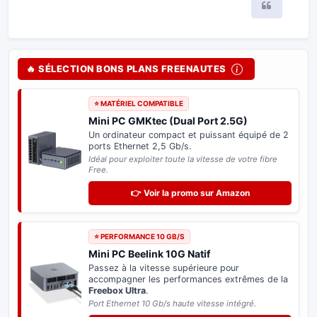
Citer
🔥 SÉLECTION BONS PLANS FREENAUTES
⭐ BON PLAN FREEBOX
Adaptateur USB-C 2.5 Gb/s
Boostez votre
Freebox Pop ou Ultra
. Profitez
enfin du plein débit de 2,5 Gb/s en filaire sur
votre PC.
Plug & Play : reconnu directement sans aucun pilote.
👉 Voir la promo sur Amazon
⭐ SPÉCIAL DELTA & ULTRA
Switch Réseau 2.5 Gb/s
Distribuez le très haut débit sur tous vos
équipements informatiques sans perte de
vitesse.