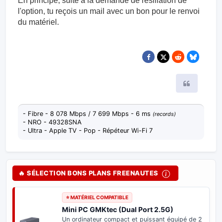
En principe, suite à la demande de résiliation de
l'option, tu reçois un mail avec un bon pour le renvoi
du matériel.
Citer
- Fibre - 8 078 Mbps / 7 699 Mbps - 6 ms
(records)
- NRO - 49328SNA
- Ultra - Apple TV - Pop - Répéteur Wi-Fi 7
🔥 SÉLECTION BONS PLANS FREENAUTES
⭐ BON PLAN FREEBOX
Adaptateur USB-C 2.5 Gb/s
Boostez votre
Freebox Pop ou Ultra
. Profitez