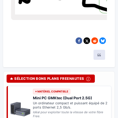
Citer
🔥 SÉLECTION BONS PLANS FREENAUTES
⭐ BON PLAN FREEBOX
Adaptateur USB-C 2.5 Gb/s
Boostez votre
Freebox Pop ou Ultra
. Profitez