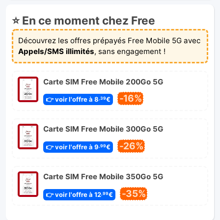
✅
OK
pour Delta, Ultra
⭐ En ce moment chez Free
Découvrez les offres prépayés Free Mobile 5G avec
Appels/SMS illimités
, sans engagement !
Carte SIM Free Mobile 200Go 5G
-16%
👉 voir l'offre à 8
€
,39
Carte SIM Free Mobile 300Go 5G
-26%
👉 voir l'offre à 9
€
,99
Carte SIM Free Mobile 350Go 5G