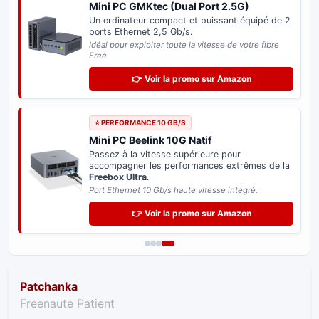
Adaptateur USB-C 2.5 Gb/s
Boostez votre
Freebox Pop ou Ultra
. Profitez
enfin du plein débit de 2,5 Gb/s en filaire sur
votre PC.
Plug & Play : reconnu directement sans aucun pilote.
👉 Voir la promo sur Amazon
⭐ SPÉCIAL DELTA & ULTRA
Switch Réseau 2.5 Gb/s
Distribuez le très haut débit sur tous vos
équipements informatiques sans perte de
vitesse.
Indispensable pour exploiter le potentiel de votre
Freebox.
👉 Voir la promo sur Amazon
Patchanka