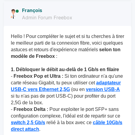
François
Admin Forum Freebox
Hello ! Pour compléter le sujet et si tu cherches à tirer
le meilleur parti de ta connexion fibre, voici quelques
astuces et retours d'expérience matériels
selon ton
modèle de Freebox
:
1. Débloquer le débit au-delà de 1 Gb/s en filaire
-
Freebox Pop et Ultra :
Si ton ordinateur n'a qu'une
carte réseau Gigabit, tu peux utiliser cet
adaptateur
USB-C vers Ethernet 2,5G
(ou en
version USB-A
si tu n'as pas de port USB-C) pour profiter du port
2,5G de la box.
-
Freebox Delta :
Pour exploiter le port SFP+ sans
configuration complexe, l'idéal est de repartir sur ce
switch 2,5 Gb/s
relié à la box avec ce
câble 10Gb/s
direct attach
.