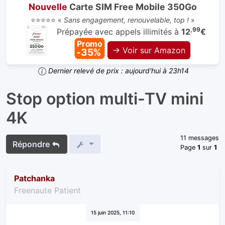
Nouvelle
Carte SIM Free Mobile 350Go
⭐⭐⭐⭐⭐ «
Sans engagement, renouvelable, top !
»
,99
Prépayée avec appels illimités à
12
€
Promo
→ Voir sur Amazon
-35%
Dernier relevé de prix : aujourd'hui à 23h14
Stop option multi-TV mini
4K
11 messages
Répondre
Page
1
sur
1
Patchanka
Freenaute Patient
15 juin 2025, 11:10