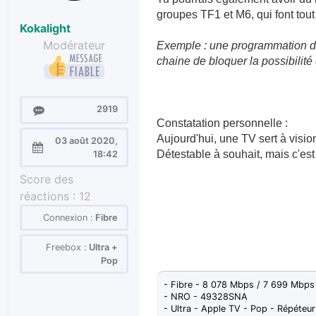
groupes TF1 et M6, qui font tout 
Kokalight
Modérateur
Exemple : une programmation d'u
chaine de bloquer la possibilité
Messages
2919
Constatation personnelle :
Aujourd'hui, une TV sert à visio
03 août 2020,
Enregistré
Détestable à souhait, mais c'est
18:42
le :
Score des
réactions :
12
Connexion :
Fibre
Freebox :
Ultra +
Pop
- Fibre - 8 078 Mbps / 7 699 Mbp
- NRO - 49328SNA
- Ultra - Apple TV - Pop - Répéteur