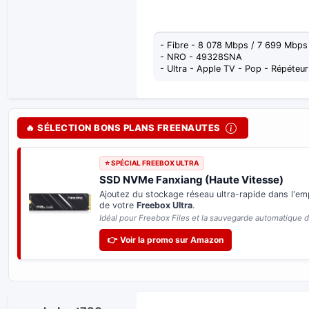
- Fibre - 8 078 Mbps / 7 699 Mbp
- NRO - 49328SNA
- Ultra - Apple TV - Pop - Répéteur
🔥 SÉLECTION BONS PLANS FREENAUTES
⭐ SPÉCIAL FREEBOX ULTRA
SSD NVMe Fanxiang (Haute Vitesse)
Ajoutez du stockage réseau ultra-rapide dans l'e
de votre
Freebox Ultra
.
Idéal pour Freebox Files et la sauvegarde automatique 
👉 Voir la promo sur Amazon