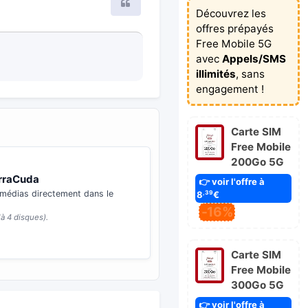
Citer
Découvrez les
offres prépayés
Free Mobile 5G
avec
Appels/SMS
illimités
, sans
engagement !
Carte SIM
Free Mobile
200Go 5G
arraCuda
👉 voir l'offre à
timédias directement dans le
8
€
,39
-16%
à 4 disques).
Carte SIM
Free Mobile
300Go 5G
👉 voir l'offre à