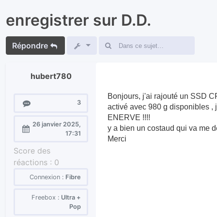
enregistrer sur D.D.
Répondre
hubert780
Bonjours, j'ai rajouté un SSD CR
Messages
3
activé avec 980 g disponibles ,
ENERVE !!!!
26 janvier 2025,
y a bien un costaud qui va me 
Enregistré
17:31
Merci
le :
Score des
réactions :
0
Connexion :
Fibre
Freebox :
Ultra +
Pop