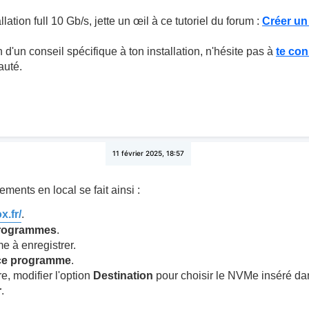
llation full 10 Gb/s, jette un œil à ce tutoriel du forum :
Créer un
 d'un conseil spécifique à ton installation, n'hésite pas à
te con
auté.
11 février 2025, 18:57
ents en local se fait ainsi :
x.fr/
.
programmes
.
e à enregistrer.
 ce programme
.
e, modifier l'option
Destination
pour choisir le NVMe inséré dan
r
.