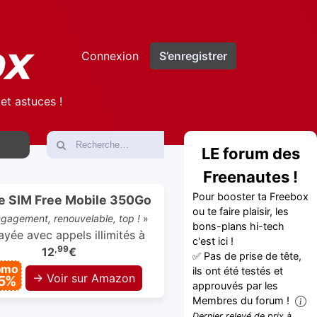
Connexion
S’enregistrer
et astuces !
LE forum des
Freenautes !
Pour booster ta Freebox
e SIM Free Mobile 350Go
ou te faire plaisir, les
gagement, renouvelable, top !
»
bons-plans hi-tech
yée avec appels illimités à
c'est ici !
,99
12
€
✅ Pas de prise de tête,
omo
ils ont été testés et
→ Voir sur Amazon
5%
approuvés par les
Membres du forum !
Dernier relevé de prix à