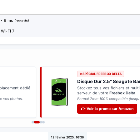
s - 6 ms
(records)
 Wi-Fi 7
⭐ SPÉCIAL FREEBOX DELTA
Disque Dur 2.5" Seagate B
mplacement dédié
Stockez tous vos fichiers et mul
serveur de votre
Freebox Delta
.
de vos photos.
Format 7mm 100% compatible (jusqu'
👉 Voir la promo sur Amazon
12 février 2025, 16:36