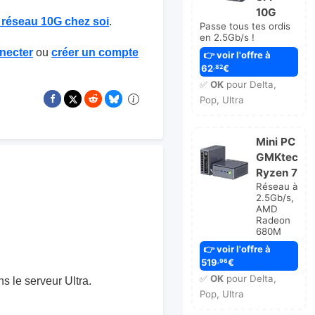
10G
 réseau 10G chez soi
.
Passe tous tes ordis
en 2.5Gb/s !
necter
ou
créer un compte
👉 voir l'offre à
62
€
,82
✅
OK
pour Delta,
Pop, Ultra
Mini PC
GMKtec
Ryzen 7
Réseau à
2.5Gb/s,
AMD
Radeon
680M
👉 voir l'offre à
519
€
,96
✅
OK
pour Delta,
s le serveur Ultra.
Pop, Ultra