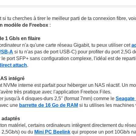
t si tu cherches à tirer le meilleur parti de ta connexion fibre, v
on modèle de Freebox
:
e 1 Gb/s en filaire
ordinateur n'a qu'une carte réseau Gigabit, tu peux utiliser cet
a
USB-A
si tu n'as pas de port USB-C) pour profiter du port 2,5G d
 le port SFP+ sans configuration complexe, l'idéal est de reparti
irect attach
.
 NAS intégré
 NVMe interne est parfait pour héberger un NAS réactif. Un 
vère très pratique avec l'application Freebox Files.
er jusqu'à 4 disques-durs 2,5" (format 7mm) comme le
Seagate
 avec une
barrette de 16 Go de RAM
si tu utilises les machines 
s adaptés
ton matériel, certains ordinateurs intègrent directement du résea
s 2,5Gb/s) ou du
Mini PC Beelink
qui propose un port 10Gb/s nat