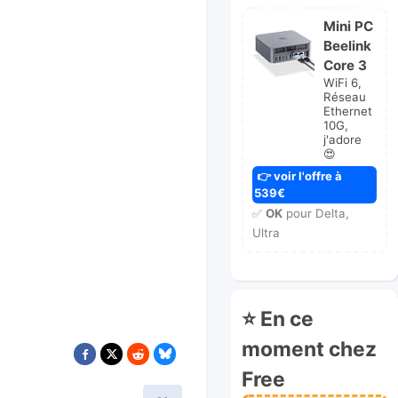
Mini PC
Beelink
Core 3
WiFi 6,
Réseau
Ethernet
10G,
j'adore
😍
👉 voir l'offre à
539€
✅
OK
pour Delta,
Ultra
⭐ En ce
moment chez
Free