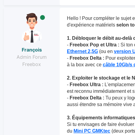
Hello ! Pour compléter le sujet e
d'expérience matériels
selon t
1. Débloquer le débit au-delà d
-
Freebox Pop et Ultra :
Si ton 
François
Ethernet 2,5G
(ou en
version 
Admin Forum
-
Freebox Delta :
Pour exploiter
Freebox
à la box avec ce
câble 10Gb/s d
2. Exploiter le stockage et le
-
Freebox Ultra :
L'emplacement
est reconnu immédiatement et s'a
-
Freebox Delta :
Tu peux y log
aussi étendre sa mémoire vive
3. Équipements informatique
Si tu envisages de faire évoluer 
du
Mini PC GMKtec
(deux port