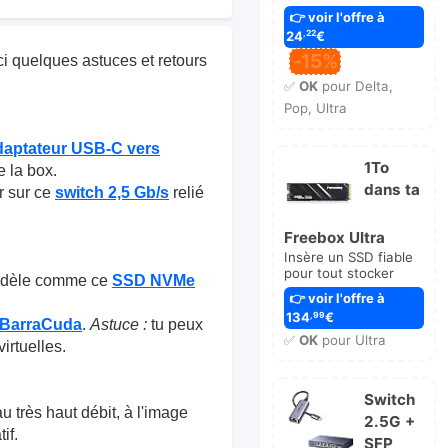
👉 voir l'offre à
24
€
,22
-15%
oici quelques astuces et retours
✅
OK
pour Delta,
Pop, Ultra
daptateur USB-C vers
1To
e la box.
dans ta
r sur ce
switch 2,5 Gb/s
relié
Freebox Ultra
Insère un SSD fiable
pour tout stocker
modèle comme ce
SSD NVMe
👉 voir l'offre à
134
€
,99
 BarraCuda
.
Astuce :
tu peux
✅
OK
pour Ultra
virtuelles.
Switch
u très haut débit, à l'image
2.5G +
if.
SFP