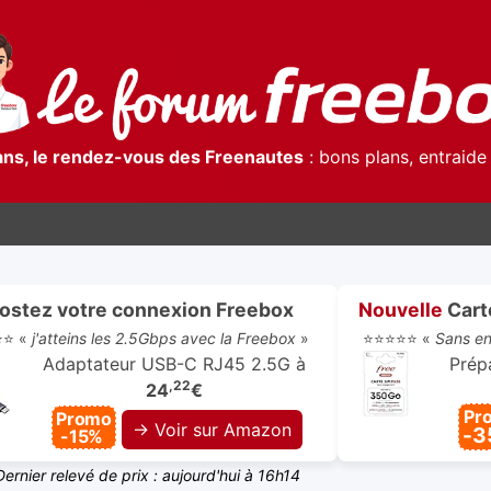
ans, le rendez-vous des Freenautes
: bons plans, entraide 
ostez votre connexion Freebox
Nouvelle
Cart
⭐⭐ «
j'atteins les 2.5Gbps avec la Freebox
»
⭐⭐⭐⭐⭐ «
Sans en
Adaptateur USB-C RJ45 2.5G à
Prépa
,22
24
€
Pr
Promo
→ Voir sur Amazon
-3
-15%
Dernier relevé de prix : aujourd'hui à 16h14