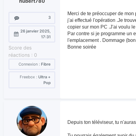
hubert780
Merci de te préoccuper de mon
Messages
3
j'ai effectué l'opération .Je trou
copier sur mon PC .J'ai voulu le 
26 janvier 2025,
Par contre si je programme un en
Enregistré
17:31
l'emplacement . Dommage (bon j
le :
Bonne soirée
Score des
réactions :
0
Connexion :
Fibre
Freebox :
Ultra +
Pop
Depuis ton téléviseur, tu n'aura
Tu pourrais également avoir du 