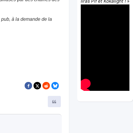
liras Pif et Kokalight !
»
a pub, à la demande de la
Citer