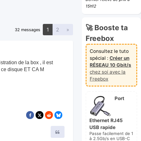
15h12
🚀 Booste ta
Suivante
1
2
»
32 messages
Freebox
Consultez le tuto
spécial :
Créer un
ration de la box , il est
RÉSEAU 10 Gbit/s
ur ce disque ET CA M
chez soi avec la
Freebox
Port
Ethernet RJ45
USB rapide
Citer
Passe facilement de 1
à 2.5Gb/s en USB-C