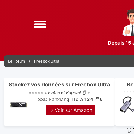
Depuis 15 
Le Forum
Freebox Ultra
Stockez vos données sur Freebox Ultra
Bo
⭐⭐⭐⭐⭐ «
Fiable et Rapide! 👌
»
⭐⭐⭐
,99
SSD Fanxiang 1To à
134
€
→ Voir sur Amazon