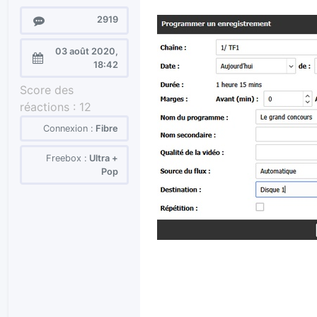
Messages
2919
03 août 2020,
Enregistré
18:42
le :
Score des
réactions :
12
Connexion :
Fibre
Freebox :
Ultra +
Pop