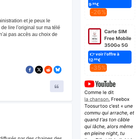
9
€
,99
-26%
inistration et je peux le
e lire l'original sur ma télé
Carte SIM
 n'ai pas accès au choix de
Free Mobile
350Go 5G
👉 voir l'offre à
12
€
,99
-35%
Citer
Comme le dit
la chanson
, Freebox
Toosurtoo c'est «
une
commu qui arrache, et
quand t'as ton câble
qui lâche, alors même
en pleine night, tu
diffusés par des chaines des