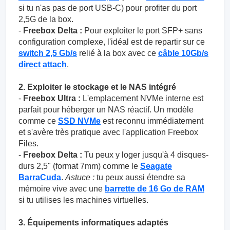
si tu n'as pas de port USB-C) pour profiter du port
2,5G de la box.
-
Freebox Delta :
Pour exploiter le port SFP+ sans
configuration complexe, l'idéal est de repartir sur ce
switch 2,5 Gb/s
relié à la box avec ce
câble 10Gb/s
direct attach
.
2. Exploiter le stockage et le NAS intégré
-
Freebox Ultra :
L'emplacement NVMe interne est
parfait pour héberger un NAS réactif. Un modèle
comme ce
SSD NVMe
est reconnu immédiatement
et s'avère très pratique avec l'application Freebox
Files.
-
Freebox Delta :
Tu peux y loger jusqu'à 4 disques-
durs 2,5" (format 7mm) comme le
Seagate
BarraCuda
.
Astuce :
tu peux aussi étendre sa
mémoire vive avec une
barrette de 16 Go de RAM
si tu utilises les machines virtuelles.
3. Équipements informatiques adaptés