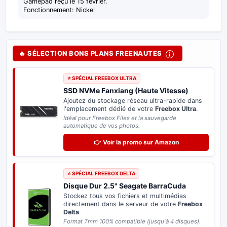
Gamepad reçu le 15 février.
Fonctionnement: Nickel
🔥 SÉLECTION BONS PLANS FREENAUTES
⭐ SPÉCIAL FREEBOX ULTRA
SSD NVMe Fanxiang (Haute Vitesse)
Ajoutez du stockage réseau ultra-rapide dans
l'emplacement dédié de votre
Freebox Ultra
.
Idéal pour Freebox Files et la sauvegarde
automatique de vos photos.
👉 Voir la promo sur Amazon
⭐ SPÉCIAL FREEBOX DELTA
Disque Dur 2.5" Seagate BarraCuda
Stockez tous vos fichiers et multimédias
directement dans le serveur de votre
Freebox
Delta
.
Format 7mm 100% compatible (jusqu'à 4 disques).