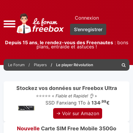
Connexion
Accès
S’enregistrer
rapide
Depuis 15 ans, le rendez-vous des Freenautes
: bons
plans, entraide et astuces !
Le Forum
Players
Le player Révolution
Reche
Stockez vos données sur Freebox Ultra
⭐⭐⭐⭐⭐ «
Fiable et Rapide! 👌
»
,99
SSD Fanxiang 1To à
134
€
→ Voir sur Amazon
Nouvelle
Carte SIM Free Mobile 350Go