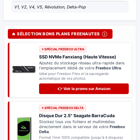
V1, V2, V4, V5, Révolution, Delta-Pop
🔥 SÉLECTION BONS PLANS FREENAUTES
⭐ SPÉCIAL FREEBOX ULTRA
SSD NVMe Fanxiang (Haute Vitesse)
Ajoutez du stockage réseau ultra-rapide dans
l'emplacement dédié de votre
Freebox Ultra
.
Idéal pour Freebox Files et la sauvegarde
automatique de vos photos.
👉 Voir la promo sur Amazon
⭐ SPÉCIAL FREEBOX DELTA
Disque Dur 2.5" Seagate BarraCuda
Stockez tous vos fichiers et multimédias
directement dans le serveur de votre
Freebox
Delta
.
Format 7mm 100% compatible (jusqu'à 4 disques).