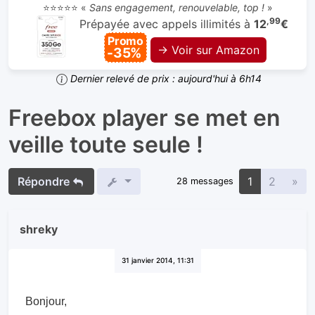
⭐⭐⭐⭐⭐ «
Sans engagement, renouvelable, top !
»
,99
Prépayée avec appels illimités à
12
€
Promo
→ Voir sur Amazon
-35%
Dernier relevé de prix : aujourd'hui à 6h14
Freebox player se met en
veille toute seule !
Sui
Répondre
1
2
»
28 messages
shreky
31 janvier 2014, 11:31
Bonjour,