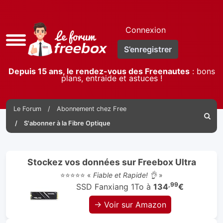
Connexion
Accès
S’enregistrer
rapide
Depuis 15 ans, le rendez-vous des Freenautes
: bons
plans, entraide et astuces !
Le Forum
Abonnement chez Free
Reche
S'abonner à la Fibre Optique
Stockez vos données sur Freebox Ultra
⭐⭐⭐⭐⭐ «
Fiable et Rapide! 👌
»
,99
SSD Fanxiang 1To à
134
€
→ Voir sur Amazon