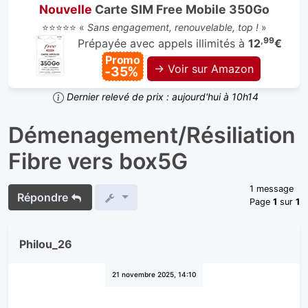
Nouvelle
Carte SIM Free Mobile 350Go
⭐⭐⭐⭐⭐ «
Sans engagement, renouvelable, top !
»
,99
Prépayée avec appels illimités à
12
€
Promo
→ Voir sur Amazon
-35%
Dernier relevé de prix : aujourd'hui à 10h14
Démenagement/Résiliation
Fibre vers box5G
1 message
Répondre
Page
1
sur
1
Philou_26
21 novembre 2025, 14:10