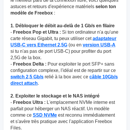
le meilleur parti de ta connexion fibre, voici quelques
astuces et retours d'expérience matériels
selon ton
modèle de Freebox
:
1. Débloquer le débit au-delà de 1 Gb/s en filaire
-
Freebox Pop et Ultra :
Si ton ordinateur n'a qu'une
carte réseau Gigabit, tu peux utiliser cet
adaptateur
USB-C vers Ethernet 2,5G
(ou en
version USB-A
si tu n'as pas de port USB-C) pour profiter du port
2,5G de la box.
-
Freebox Delta :
Pour exploiter le port SFP+ sans
configuration complexe, l'idéal est de repartir sur ce
switch 2,5 Gb/s
relié à la box avec ce
câble 10Gb/s
direct attach
.
2. Exploiter le stockage et le NAS intégré
-
Freebox Ultra :
L'emplacement NVMe interne est
parfait pour héberger un NAS réactif. Un modèle
comme ce
SSD NVMe
est reconnu immédiatement
et s'avère très pratique avec l'application Freebox
Files.