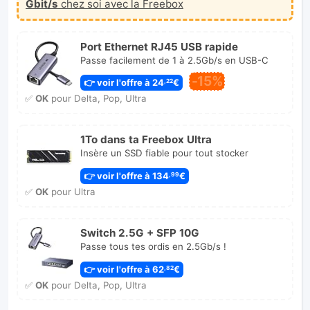
Gbit/s
chez soi avec la Freebox
Port Ethernet RJ45 USB rapide
Passe facilement de 1 à 2.5Gb/s en USB-C
-15%
👉 voir l'offre à 24
€
,22
✅
OK
pour Delta, Pop, Ultra
1To dans ta Freebox Ultra
Insère un SSD fiable pour tout stocker
👉 voir l'offre à 134
€
,99
✅
OK
pour Ultra
Switch 2.5G + SFP 10G
Passe tous tes ordis en 2.5Gb/s !
👉 voir l'offre à 62
€
,82
✅
OK
pour Delta, Pop, Ultra