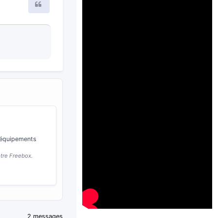
Citer
a
 directement dans
es).