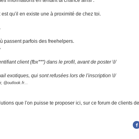
es informations en tentant ta chance ainsi :
est qu'il en existe une à proximité de chez toi.
.
où passent parfois des freehelpers.
e
tifiant client (fbx***) dans le profil, avant de poster \!/
ail exotiques, qui sont refusées lors de l'inscription \!/
, @outlook.fr...
tions que l'on puisse te proposer ici, sur ce forum de clients de