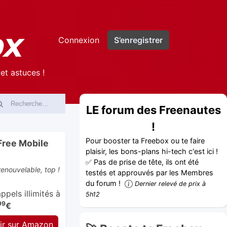
Connexion
S’enregistrer
et astuces !
LE forum des Freenautes
!
Pour booster ta Freebox ou te faire
Free Mobile
plaisir, les bons-plans hi-tech c'est ici !
✅ Pas de prise de tête, ils ont été
enouvelable, top !
testés et approuvés par les Membres
du forum !
Dernier relevé de prix à
pels illimités à
5h12
99
€
ir sur Amazon