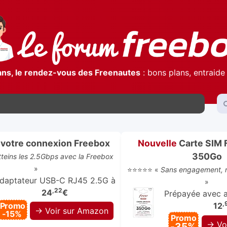
ans, le rendez-vous des Freenautes
: bons plans, entraide 
votre connexion Freebox
Nouvelle
Carte SIM 
350Go
atteins les 2.5Gbps avec la Freebox
»
⭐⭐⭐⭐⭐ «
Sans engagement, r
daptateur USB-C RJ45 2.5G à
»
,22
24
€
Prépayée avec ap
,
Promo
12
→ Voir sur Amazon
-15%
Promo
→ Vo
-35%