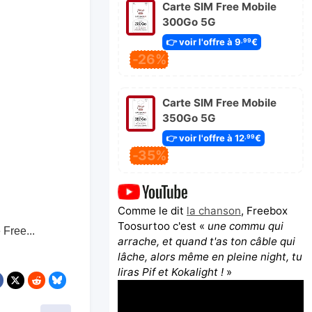
Carte SIM Free Mobile
300Go 5G
👉 voir l'offre à 9
€
,99
-26%
Carte SIM Free Mobile
350Go 5G
👉 voir l'offre à 12
€
,99
-35%
Comme le dit
la chanson
, Freebox
Toosurtoo c'est «
une commu qui
 Free...
arrache, et quand t'as ton câble qui
lâche, alors même en pleine night, tu
liras Pif et Kokalight !
»