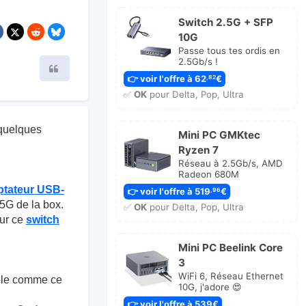
Switch 2.5G + SFP
10G
Passe tous tes ordis en
2.5Gb/s !
Citer
👉 voir l'offre à 62
€
,82
✅
OK
pour Delta, Pop, Ultra
i quelques
Mini PC GMKtec
Ryzen 7
Réseau à 2.5Gb/s, AMD
Radeon 680M
ptateur USB-
👉 voir l'offre à 519
€
,96
,5G de la box.
✅
OK
pour Delta, Pop, Ultra
sur ce
switch
Mini PC Beelink Core
3
WiFi 6, Réseau Ethernet
èle comme ce
10G, j'adore 😍
👉 voir l'offre à 539€