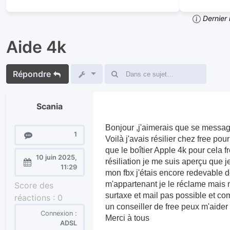
Dernier 
Aide 4k
Répondre
Scania
Bonjour ,j'aimerais que se message
Messages
1
Voilà j'avais résilier chez free pou
que le boîtier Apple 4k pour cela f
10 juin 2025,
résiliation je me suis aperçu que j
Enregistré
11:29
mon fbx j'étais encore redevable de
le :
m'appartenant je le réclame mais
Score des
surtaxe et mail pas possible et c
réactions :
0
un conseiller de free peux m'aider 
Connexion :
Merci à tous
ADSL