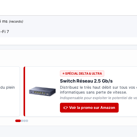
 6 ms
(records)
-Fi 7
⭐ SPÉCIAL FREEBOX DELTA
Disque Dur 2.5" Seagate BarraCud
Stockez tous vos fichiers et multimédias
le serveur de votre
Freebox Delta
.
de vos
Format 7mm 100% compatible (jusqu'à 4 disqu
👉 Voir la promo sur Amazon