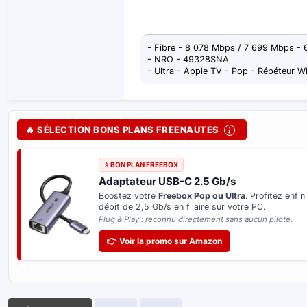
- Fibre - 8 078 Mbps / 7 699 Mbps -
- NRO - 49328SNA
- Ultra - Apple TV - Pop - Répéteur Wi
🔥 SÉLECTION BONS PLANS FREENAUTES
⭐ SPÉCIAL FREEBOX ULTRA
SSD NVMe Fanxiang (Haute Vitesse)
Ajoutez du stockage réseau ultra-rapide dans
l'emplacement dédié de votre
Freebox Ultra
.
Idéal pour Freebox Files et la sauvegarde automatique 
photos.
👉 Voir la promo sur Amazon