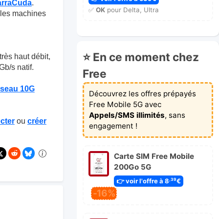
arraCuda
.
✅
OK
pour Delta, Ultra
s les machines
⭐ En ce moment chez
très haut débit,
b/s natif.
Free
éseau 10G
Découvrez les offres prépayés
Free Mobile 5G avec
Appels/SMS illimités
, sans
cter
ou
créer
engagement !
Carte SIM Free Mobile
200Go 5G
👉 voir l'offre à 8
€
,39
-16%