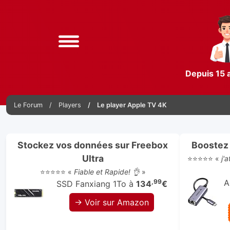
Depuis 15 
Le Forum
Players
Le player Apple TV 4K
Stockez vos données sur Freebox
Boostez 
Ultra
⭐⭐⭐⭐⭐ «
j'
⭐⭐⭐⭐⭐ «
Fiable et Rapide! 👌
»
,99
A
SSD Fanxiang 1To à
134
€
→ Voir sur Amazon