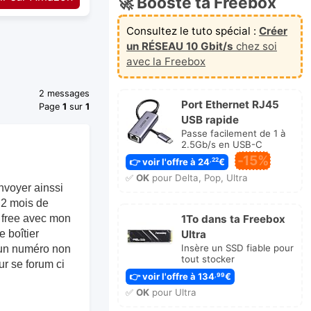
🚀 Booste ta Freebox
Consultez le tuto spécial :
Créer
un RÉSEAU 10 Gbit/s
chez soi
avec la Freebox
2 messages
Port Ethernet RJ45
Page
1
sur
1
USB rapide
Passe facilement de 1 à
2.5Gb/s en USB-C
-15%
👉 voir l'offre à 24
€
,22
✅
OK
pour Delta, Pop, Ultra
envoyer ainssi
s 2 mois de
1To dans ta Freebox
de free avec mon
Ultra
e boîtier
Insère un SSD fiable pour
 un numéro non
tout stocker
r se forum ci
👉 voir l'offre à 134
€
,99
✅
OK
pour Ultra