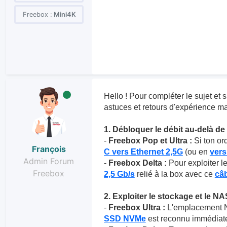
Freebox :
Mini4K
Hello ! Pour compléter le sujet et s
astuces et retours d'expérience ma
1. Débloquer le débit au-delà de 
-
Freebox Pop et Ultra :
Si ton ord
François
C vers Ethernet 2,5G
(ou en
ver
Admin Forum
-
Freebox Delta :
Pour exploiter le
Freebox
2,5 Gb/s
relié à la box avec ce
câb
2. Exploiter le stockage et le NA
-
Freebox Ultra :
L'emplacement NV
SSD NVMe
est reconnu immédiatem