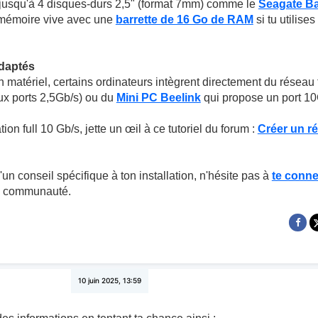
jusqu'à 4 disques-durs 2,5" (format 7mm) comme le
Seagate B
 mémoire vive avec une
barrette de 16 Go de RAM
si tu utilise
adaptés
n matériel, certains ordinateurs intègrent directement du réseau 
x ports 2,5Gb/s) ou du
Mini PC Beelink
qui propose un port 10G
tion full 10 Gb/s, jette un œil à ce tutoriel du forum :
Créer un r
un conseil spécifique à ton installation, n'hésite pas à
te conne
a communauté.
10 juin 2025, 13:59