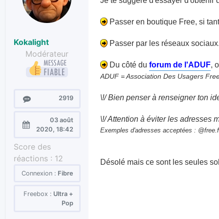
Je te suggère d'essayer d'obtenir d
Passer en boutique Free, si tant 
Kokalight
Passer par les réseaux sociaux
Modérateur
Du côté du
forum de l'ADUF
, 
ADUF = Association Des Usagers Fre
\!/ Bien penser à renseigner ton iden
Messages
2919
\!/ Attention à éviter les adresses m
03 août
Enregistré
2020, 18:42
Exemples d'adresses acceptées : @free.fr
le :
Score des
réactions :
12
Désolé mais ce sont les seules solu
Connexion :
Fibre
Freebox :
Ultra +
Pop