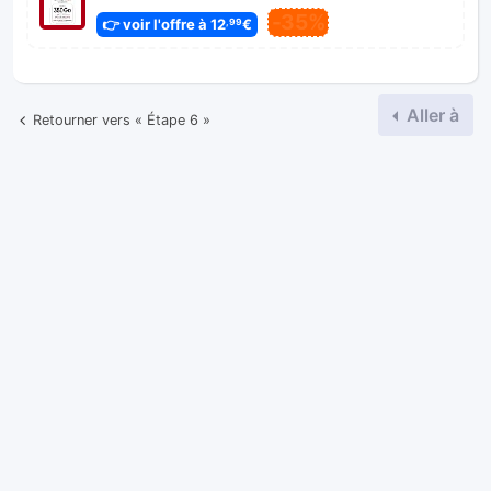
-35%
👉 voir l'offre à 12
€
,99
Aller à
Retourner vers « Étape 6 »