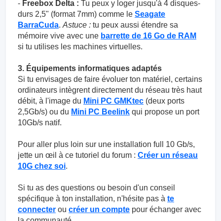
-
Freebox Delta :
Tu peux y loger jusqu'à 4 disques-
durs 2,5" (format 7mm) comme le
Seagate
BarraCuda
.
Astuce :
tu peux aussi étendre sa
mémoire vive avec une
barrette de 16 Go de RAM
si tu utilises les machines virtuelles.
3. Équipements informatiques adaptés
Si tu envisages de faire évoluer ton matériel, certains
ordinateurs intègrent directement du réseau très haut
débit, à l'image du
Mini PC GMKtec
(deux ports
2,5Gb/s) ou du
Mini PC Beelink
qui propose un port
10Gb/s natif.
Pour aller plus loin sur une installation full 10 Gb/s,
jette un œil à ce tutoriel du forum :
Créer un réseau
10G chez soi
.
Si tu as des questions ou besoin d'un conseil
spécifique à ton installation, n'hésite pas à
te
connecter
ou
créer un compte
pour échanger avec
la communauté.