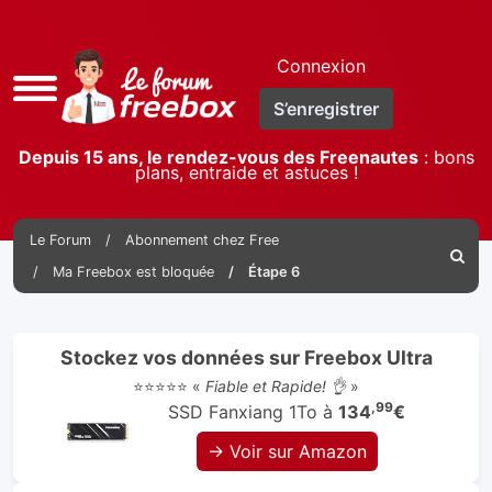
Connexion
Accès
S’enregistrer
rapide
Depuis 15 ans, le rendez-vous des Freenautes
: bons
plans, entraide et astuces !
Le Forum
Abonnement chez Free
Reche
Ma Freebox est bloquée
Étape 6
Stockez vos données sur Freebox Ultra
⭐⭐⭐⭐⭐ «
Fiable et Rapide! 👌
»
,99
SSD Fanxiang 1To à
134
€
→ Voir sur Amazon