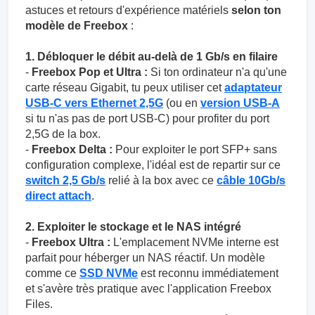
astuces et retours d'expérience matériels
selon ton
modèle de Freebox
:
1. Débloquer le débit au-delà de 1 Gb/s en filaire
-
Freebox Pop et Ultra :
Si ton ordinateur n'a qu'une
carte réseau Gigabit, tu peux utiliser cet
adaptateur
USB-C vers Ethernet 2,5G
(ou en
version USB-A
si tu n'as pas de port USB-C) pour profiter du port
2,5G de la box.
-
Freebox Delta :
Pour exploiter le port SFP+ sans
configuration complexe, l'idéal est de repartir sur ce
switch 2,5 Gb/s
relié à la box avec ce
câble 10Gb/s
direct attach
.
2. Exploiter le stockage et le NAS intégré
-
Freebox Ultra :
L'emplacement NVMe interne est
parfait pour héberger un NAS réactif. Un modèle
comme ce
SSD NVMe
est reconnu immédiatement
et s'avère très pratique avec l'application Freebox
Files.