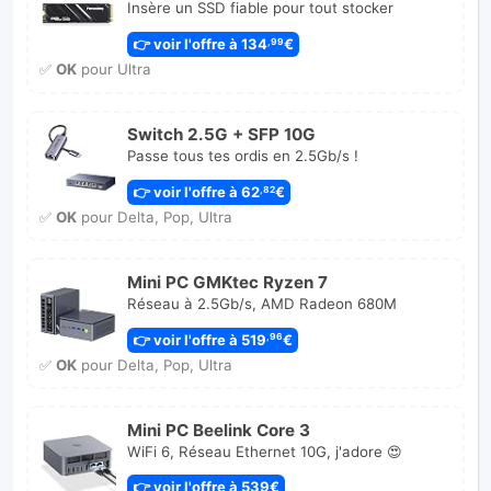
Insère un SSD fiable pour tout stocker
👉 voir l'offre à 134
€
,99
✅
OK
pour Ultra
Switch 2.5G + SFP 10G
Passe tous tes ordis en 2.5Gb/s !
👉 voir l'offre à 62
€
,82
✅
OK
pour Delta, Pop, Ultra
Mini PC GMKtec Ryzen 7
Réseau à 2.5Gb/s, AMD Radeon 680M
👉 voir l'offre à 519
€
,96
✅
OK
pour Delta, Pop, Ultra
Mini PC Beelink Core 3
WiFi 6, Réseau Ethernet 10G, j'adore 😍
👉 voir l'offre à 539€