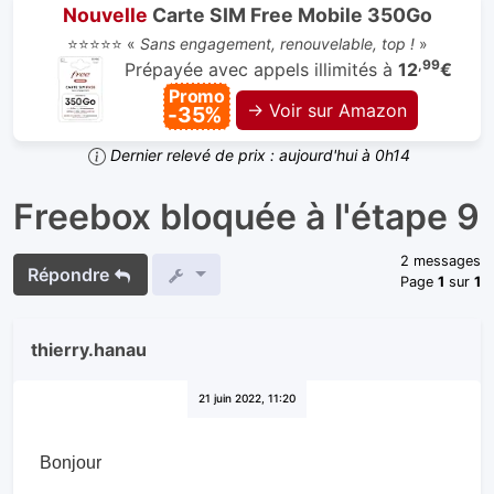
Nouvelle
Carte SIM Free Mobile 350Go
⭐⭐⭐⭐⭐ «
Sans engagement, renouvelable, top !
»
,99
Prépayée avec appels illimités à
12
€
Promo
→ Voir sur Amazon
-35%
Dernier relevé de prix : aujourd'hui à 0h14
Freebox bloquée à l'étape 9
2 messages
Répondre
Page
1
sur
1
thierry.hanau
21 juin 2022, 11:20
Bonjour