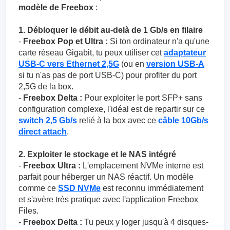
modèle de Freebox
:
1. Débloquer le débit au-delà de 1 Gb/s en filaire
-
Freebox Pop et Ultra :
Si ton ordinateur n'a qu'une
carte réseau Gigabit, tu peux utiliser cet
adaptateur
USB-C vers Ethernet 2,5G
(ou en
version USB-A
si tu n'as pas de port USB-C) pour profiter du port
2,5G de la box.
-
Freebox Delta :
Pour exploiter le port SFP+ sans
configuration complexe, l'idéal est de repartir sur ce
switch 2,5 Gb/s
relié à la box avec ce
câble 10Gb/s
direct attach
.
2. Exploiter le stockage et le NAS intégré
-
Freebox Ultra :
L'emplacement NVMe interne est
parfait pour héberger un NAS réactif. Un modèle
comme ce
SSD NVMe
est reconnu immédiatement
et s'avère très pratique avec l'application Freebox
Files.
-
Freebox Delta :
Tu peux y loger jusqu'à 4 disques-