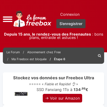
Connexion
Accès
S’enregistrer
rapide
Depuis 15 ans, le rendez-vous des Freenautes
: bons
plans, entraide et astuces !
Le Forum
Abonnement chez Free
Reche
Ma Freebox est bloquée
Étape 6
Stockez vos données sur Freebox Ultra
⭐⭐⭐⭐⭐ «
Fiable et Rapide! 👌
»
,99
SSD Fanxiang 1To à
134
€
→ Voir sur Amazon