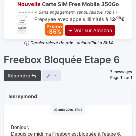
Nouvelle
Carte SIM Free Mobile 350Go
⭐⭐⭐⭐⭐ «
Sans engagement, renouvelable, top !
»
,99
Prépayée avec appels illimités à
12
€
Promo
→ Voir sur Amazon
-35%
Dernier relevé de prix : aujourd'hui à 8h14
Freebox Bloquée Etape 6
7 messages
Répondre
Page
1
sur
1
lesreymond
09 août 2016, 17:18
Bonjour,
Depuis ce midi ma Freebox est bloquée à l'etape 6.