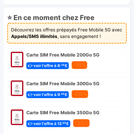
⭐ En ce moment chez Free
Découvrez les offres prépayés Free Mobile 5G avec
Appels/SMS illimités
, sans engagement !
Carte SIM Free Mobile 200Go 5G
-16%
👉 voir l'offre à 8
€
,39
Carte SIM Free Mobile 300Go 5G
-26%
👉 voir l'offre à 9
€
,99
Carte SIM Free Mobile 350Go 5G
-35%
👉 voir l'offre à 12
€
,99