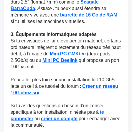
durs 2,5" (format 7mm) comme le
Seagate
BarraCuda
.
Astuce :
tu peux aussi étendre sa
mémoire vive avec une
barrette de 16 Go de RAM
si tu utilises les machines virtuelles.
3. Équipements informatiques adaptés
Si tu envisages de faire évoluer ton matériel, certains
ordinateurs intègrent directement du réseau très haut
débit, à l'image du
Mini PC GMKtec
(deux ports
2,5Gb/s) ou du
Mini PC Beelink
qui propose un port
10Gb/s natif.
Pour aller plus loin sur une installation full 10 Gb/s,
jette un œil à ce tutoriel du forum :
Créer un réseau
10G chez soi
.
Si tu as des questions ou besoin d'un conseil
spécifique à ton installation, n'hésite pas à
te
connecter
ou
créer un compte
pour échanger avec
la communauté.