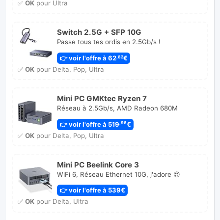
✅
OK
pour Ultra
Switch 2.5G + SFP 10G
Passe tous tes ordis en 2.5Gb/s !
👉 voir l'offre à 62
€
,82
✅
OK
pour Delta, Pop, Ultra
Mini PC GMKtec Ryzen 7
Réseau à 2.5Gb/s, AMD Radeon 680M
👉 voir l'offre à 519
€
,96
✅
OK
pour Delta, Pop, Ultra
Mini PC Beelink Core 3
WiFi 6, Réseau Ethernet 10G, j'adore 😍
👉 voir l'offre à 539€
✅
OK
pour Delta, Ultra