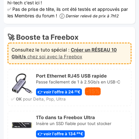
hi-tech c'est ici !
✅ Pas de prise de tête, ils ont été testés et approuvés par
les Membres du forum !
Dernier relevé de prix à 7h12
🚀 Booste ta Freebox
Consultez le tuto spécial :
Créer un RÉSEAU 10
Gbit/s
chez soi avec la Freebox
Port Ethernet RJ45 USB rapide
Passe facilement de 1 à 2.5Gb/s en USB-C
-15%
👉 voir l'offre à 24
€
,22
✅
OK
pour Delta, Pop, Ultra
1To dans ta Freebox Ultra
Insère un SSD fiable pour tout stocker
👉 voir l'offre à 134
€
,99