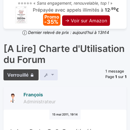
⭐⭐⭐⭐⭐ «
Sans engagement, renouvelable, top !
»
,99
Prépayée avec appels illimités à
12
€
Promo
→ Voir sur Amazon
-35%
Dernier relevé de prix : aujourd'hui à 13h14
[A Lire] Charte d'Utilisation
du Forum
1 message
Verrouillé
Page
1
sur
1
François
Administrateur
15 mai 2011, 19:14