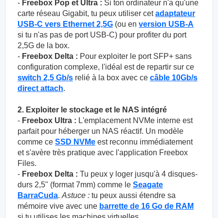
-
Freebox Pop et Ultra :
Si ton ordinateur n'a qu'une
carte réseau Gigabit, tu peux utiliser cet
adaptateur
USB-C vers Ethernet 2,5G
(ou en
version USB-A
si tu n'as pas de port USB-C) pour profiter du port
2,5G de la box.
-
Freebox Delta :
Pour exploiter le port SFP+ sans
configuration complexe, l'idéal est de repartir sur ce
switch 2,5 Gb/s
relié à la box avec ce
câble 10Gb/s
direct attach
.
2. Exploiter le stockage et le NAS intégré
-
Freebox Ultra :
L'emplacement NVMe interne est
parfait pour héberger un NAS réactif. Un modèle
comme ce
SSD NVMe
est reconnu immédiatement
et s'avère très pratique avec l'application Freebox
Files.
-
Freebox Delta :
Tu peux y loger jusqu'à 4 disques-
durs 2,5" (format 7mm) comme le
Seagate
BarraCuda
.
Astuce :
tu peux aussi étendre sa
mémoire vive avec une
barrette de 16 Go de RAM
si tu utilises les machines virtuelles.