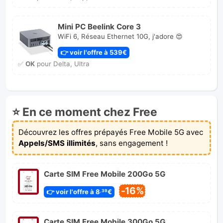
Mini PC Beelink Core 3
WiFi 6, Réseau Ethernet 10G, j'adore 😍
👉 voir l'offre à 539€
✅
OK
pour Delta, Ultra
⭐ En ce moment chez Free
Découvrez les offres prépayés Free Mobile 5G avec
Appels/SMS illimités
, sans engagement !
Carte SIM Free Mobile 200Go 5G
-16%
👉 voir l'offre à 8
€
,39
Carte SIM Free Mobile 300Go 5G