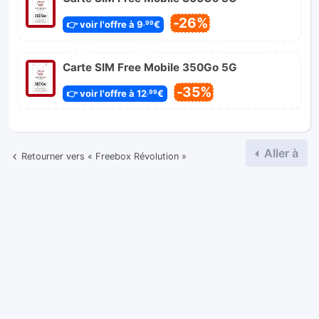
-26%
👉 voir l'offre à 9
€
,99
Carte SIM Free Mobile 350Go 5G
-35%
👉 voir l'offre à 12
€
,99
Aller à
Retourner vers « Freebox Révolution »