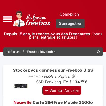
Connexion
Accès
S’enregistrer
rapide
Depuis 15 ans, le rendez-vous des Freenautes
: bons
plans, entraide et astuces !
Le Forum
Freebox Révolution
Reche
Stockez vos données sur Freebox Ultra
⭐⭐⭐⭐⭐ «
Fiable et Rapide! 👌
»
,99
SSD Fanxiang 1To à
134
€
→ Voir sur Amazon
Nouvelle
Carte SIM Free Mobile 350Go