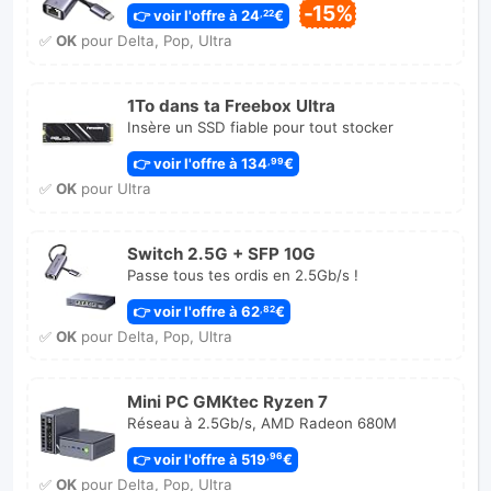
-15%
👉 voir l'offre à 24
€
,22
✅
OK
pour Delta, Pop, Ultra
1To dans ta Freebox Ultra
Insère un SSD fiable pour tout stocker
👉 voir l'offre à 134
€
,99
✅
OK
pour Ultra
Switch 2.5G + SFP 10G
Passe tous tes ordis en 2.5Gb/s !
👉 voir l'offre à 62
€
,82
✅
OK
pour Delta, Pop, Ultra
Mini PC GMKtec Ryzen 7
Réseau à 2.5Gb/s, AMD Radeon 680M
👉 voir l'offre à 519
€
,96
✅
OK
pour Delta, Pop, Ultra