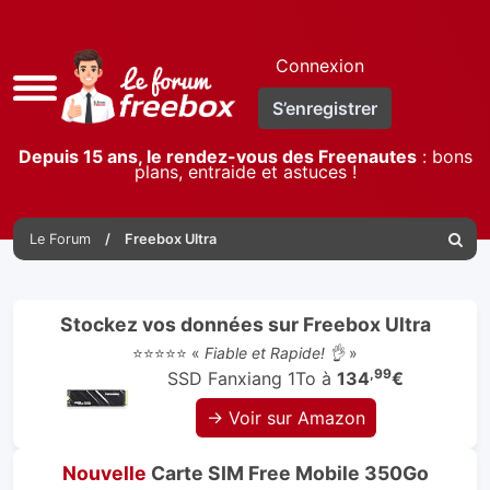
Connexion
Accès
S’enregistrer
rapide
Depuis 15 ans, le rendez-vous des Freenautes
: bons
plans, entraide et astuces !
Le Forum
Freebox Ultra
Reche
Stockez vos données sur Freebox Ultra
⭐⭐⭐⭐⭐ «
Fiable et Rapide! 👌
»
,99
SSD Fanxiang 1To à
134
€
→ Voir sur Amazon
Nouvelle
Carte SIM Free Mobile 350Go