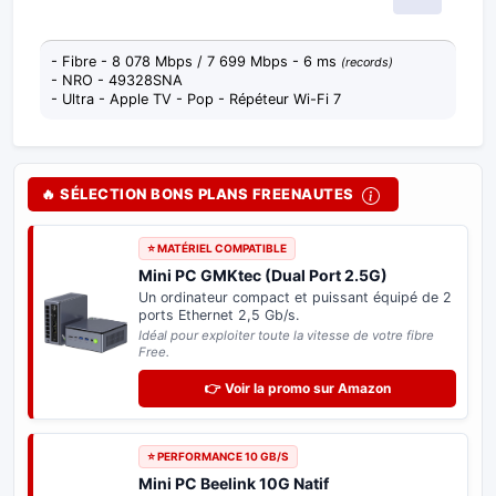
- Fibre - 8 078 Mbps / 7 699 Mbps - 6 ms
(records)
- NRO - 49328SNA
- Ultra - Apple TV - Pop - Répéteur Wi-Fi 7
🔥 SÉLECTION BONS PLANS FREENAUTES
⭐ BON PLAN FREEBOX
Adaptateur USB-C 2.5 Gb/s
Boostez votre
Freebox Pop ou Ultra
. Profitez
enfin du plein débit de 2,5 Gb/s en filaire sur
votre PC.
Plug & Play : reconnu directement sans aucun pilote.
👉 Voir la promo sur Amazon
⭐ SPÉCIAL DELTA & ULTRA
Switch Réseau 2.5 Gb/s