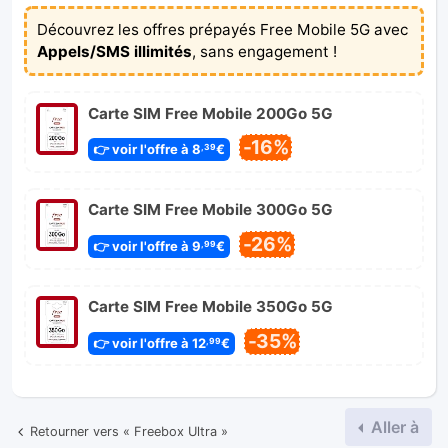
⭐ En ce moment chez Free
Découvrez les offres prépayés Free Mobile 5G avec
Appels/SMS illimités
, sans engagement !
Carte SIM Free Mobile 200Go 5G
-16%
👉 voir l'offre à 8
€
,39
Carte SIM Free Mobile 300Go 5G
-26%
👉 voir l'offre à 9
€
,99
Carte SIM Free Mobile 350Go 5G
-35%
👉 voir l'offre à 12
€
,99