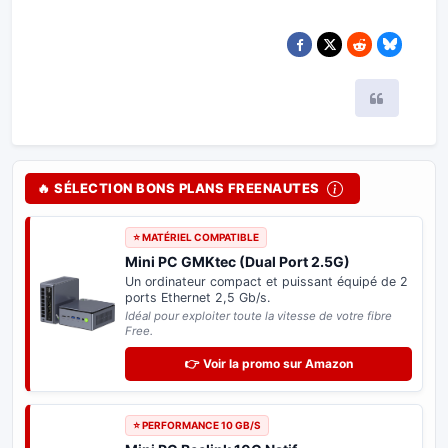
Citer
🔥 SÉLECTION BONS PLANS FREENAUTES
⭐ BON PLAN FREEBOX
Adaptateur USB-C 2.5 Gb/s
Boostez votre
Freebox Pop ou Ultra
. Profitez
enfin du plein débit de 2,5 Gb/s en filaire sur
votre PC.
Plug & Play : reconnu directement sans aucun pilote.
👉 Voir la promo sur Amazon
⭐ SPÉCIAL DELTA & ULTRA