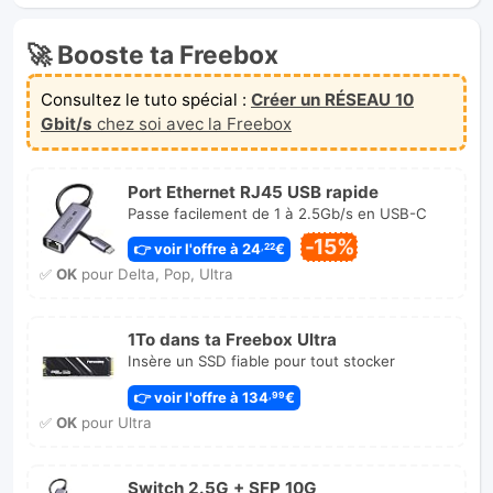
les Membres du forum !
Dernier relevé de prix à 12h12
🚀 Booste ta Freebox
Consultez le tuto spécial :
Créer un RÉSEAU 10
Gbit/s
chez soi avec la Freebox
Port Ethernet RJ45 USB rapide
Passe facilement de 1 à 2.5Gb/s en USB-C
-15%
👉 voir l'offre à 24
€
,22
✅
OK
pour Delta, Pop, Ultra
1To dans ta Freebox Ultra
Insère un SSD fiable pour tout stocker
👉 voir l'offre à 134
€
,99
✅
OK
pour Ultra