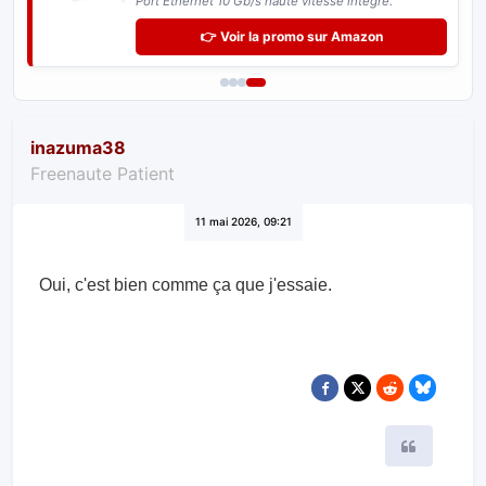
Freebox Ultra
.
Port Ethernet 10 Gb/s haute vitesse intégré.
👉 Voir la promo sur Amazon
inazuma38
Freenaute Patient
11 mai 2026, 09:21
Oui, c'est bien comme ça que j'essaie.
Citer