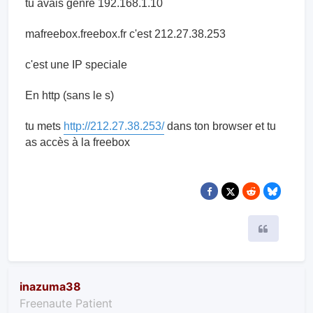
tu mets une IP fixe sur ton pc dans l'ancien bloc que
tu avais genre 192.168.1.10
mafreebox.freebox.fr c'est 212.27.38.253
c'est une IP speciale
En http (sans le s)
tu mets
http://212.27.38.253/
dans ton browser et tu
as accès à la freebox
Citer
inazuma38