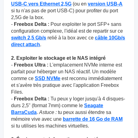
USB-C vers Ethernet 2,5G
(ou en
version USB-A
si tu n'as pas de port USB-C) pour profiter du port
2,5G de la box.
-
Freebox Delta :
Pour exploiter le port SFP+ sans
configuration complexe, l'idéal est de repartir sur ce
switch 2,5 Gb/s
relié à la box avec ce
câble 10Gb/s
direct attach
.
2. Exploiter le stockage et le NAS intégré
-
Freebox Ultra :
L'emplacement NVMe interne est
parfait pour héberger un NAS réactif. Un modèle
comme ce
SSD NVMe
est reconnu immédiatement
et s'avère très pratique avec l'application Freebox
Files.
-
Freebox Delta :
Tu peux y loger jusqu'à 4 disques-
durs 2,5" (format 7mm) comme le
Seagate
BarraCuda
.
Astuce :
tu peux aussi étendre sa
mémoire vive avec une
barrette de 16 Go de RAM
si tu utilises les machines virtuelles.