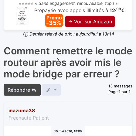
⭐⭐⭐⭐⭐ «
Sans engagement, renouvelable, top !
»
,99
Prépayée avec appels illimités à
12
€
Promo
→ Voir sur Amazon
-35%
Dernier relevé de prix : aujourd'hui à 13h14
Comment remettre le mode
routeur après avoir mis le
mode bridge par erreur ?
13 messages
Répondre
Page
1
sur
1
inazuma38
Freenaute Patient
10 mai 2026, 18:06