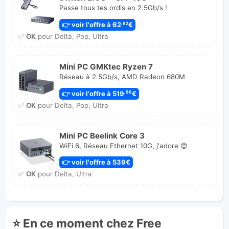
Switch 2.5G + SFP 10G
Passe tous tes ordis en 2.5Gb/s !
👉 voir l'offre à 62
€
,82
✅
OK
pour Delta, Pop, Ultra
Mini PC GMKtec Ryzen 7
Réseau à 2.5Gb/s, AMD Radeon 680M
👉 voir l'offre à 519
€
,96
✅
OK
pour Delta, Pop, Ultra
Mini PC Beelink Core 3
WiFi 6, Réseau Ethernet 10G, j'adore 😍
👉 voir l'offre à 539€
✅
OK
pour Delta, Ultra