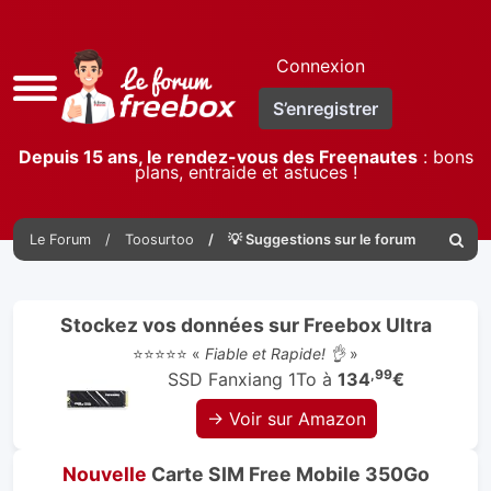
Connexion
Accès
S’enregistrer
rapide
Depuis 15 ans, le rendez-vous des Freenautes
: bons
plans, entraide et astuces !
Le Forum
Toosurtoo
💡 Suggestions sur le forum
Reche
Stockez vos données sur Freebox Ultra
⭐⭐⭐⭐⭐ «
Fiable et Rapide! 👌
»
,99
SSD Fanxiang 1To à
134
€
→ Voir sur Amazon
Nouvelle
Carte SIM Free Mobile 350Go