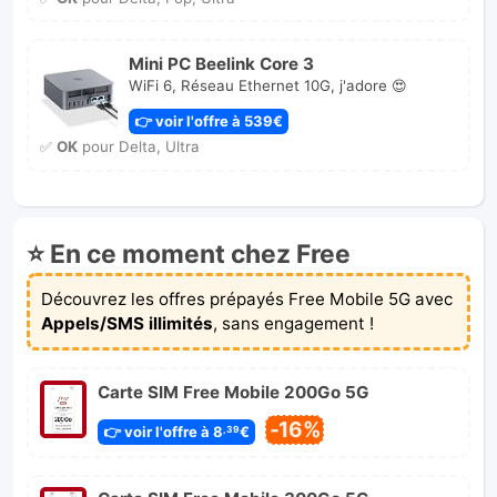
Mini PC Beelink Core 3
WiFi 6, Réseau Ethernet 10G, j'adore 😍
👉 voir l'offre à 539€
✅
OK
pour Delta, Ultra
⭐ En ce moment chez Free
Découvrez les offres prépayés Free Mobile 5G avec
Appels/SMS illimités
, sans engagement !
Carte SIM Free Mobile 200Go 5G
-16%
👉 voir l'offre à 8
€
,39