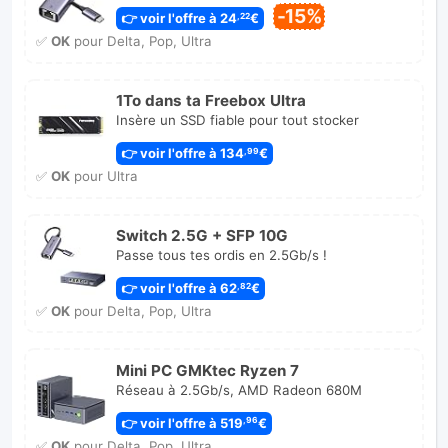
-15%
👉 voir l'offre à 24
€
,22
✅
OK
pour Delta, Pop, Ultra
1To dans ta Freebox Ultra
Insère un SSD fiable pour tout stocker
👉 voir l'offre à 134
€
,99
✅
OK
pour Ultra
Switch 2.5G + SFP 10G
Passe tous tes ordis en 2.5Gb/s !
👉 voir l'offre à 62
€
,82
✅
OK
pour Delta, Pop, Ultra
Mini PC GMKtec Ryzen 7
Réseau à 2.5Gb/s, AMD Radeon 680M
👉 voir l'offre à 519
€
,96
✅
OK
pour Delta, Pop, Ultra