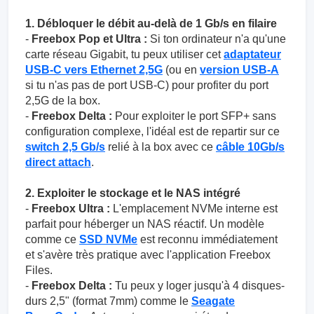
1. Débloquer le débit au-delà de 1 Gb/s en filaire
-
Freebox Pop et Ultra :
Si ton ordinateur n'a qu'une
carte réseau Gigabit, tu peux utiliser cet
adaptateur
USB-C vers Ethernet 2,5G
(ou en
version USB-A
si tu n'as pas de port USB-C) pour profiter du port
2,5G de la box.
-
Freebox Delta :
Pour exploiter le port SFP+ sans
configuration complexe, l'idéal est de repartir sur ce
switch 2,5 Gb/s
relié à la box avec ce
câble 10Gb/s
direct attach
.
2. Exploiter le stockage et le NAS intégré
-
Freebox Ultra :
L'emplacement NVMe interne est
parfait pour héberger un NAS réactif. Un modèle
comme ce
SSD NVMe
est reconnu immédiatement
et s'avère très pratique avec l'application Freebox
Files.
-
Freebox Delta :
Tu peux y loger jusqu'à 4 disques-
durs 2,5" (format 7mm) comme le
Seagate