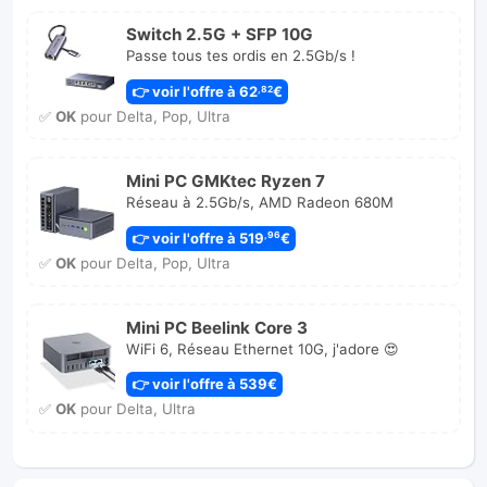
Switch 2.5G + SFP 10G
Passe tous tes ordis en 2.5Gb/s !
👉 voir l'offre à 62
€
,82
✅
OK
pour Delta, Pop, Ultra
Mini PC GMKtec Ryzen 7
Réseau à 2.5Gb/s, AMD Radeon 680M
👉 voir l'offre à 519
€
,96
✅
OK
pour Delta, Pop, Ultra
Mini PC Beelink Core 3
WiFi 6, Réseau Ethernet 10G, j'adore 😍
👉 voir l'offre à 539€
✅
OK
pour Delta, Ultra