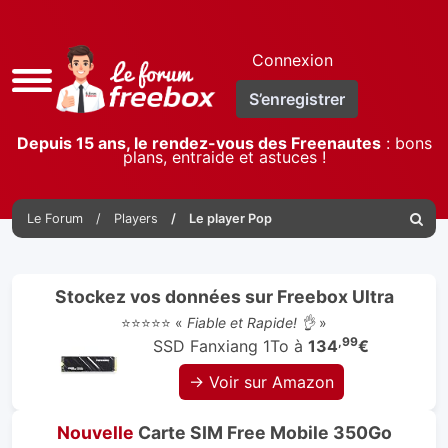
Connexion
Accès
S’enregistrer
rapide
Depuis 15 ans, le rendez-vous des Freenautes
: bons
plans, entraide et astuces !
Le Forum
Players
Le player Pop
Reche
Stockez vos données sur Freebox Ultra
⭐⭐⭐⭐⭐ «
Fiable et Rapide! 👌
»
,99
SSD Fanxiang 1To à
134
€
→ Voir sur Amazon
Nouvelle
Carte SIM Free Mobile 350Go