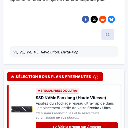
Citer
V1, V2, V4, V5, Révolution, Delta-Pop
🔥 SÉLECTION BONS PLANS FREENAUTES
⭐ SPÉCIAL FREEBOX ULTRA
SSD NVMe Fanxiang (Haute Vitesse)
Ajoutez du stockage réseau ultra-rapide dans
l'emplacement dédié de votre
Freebox Ultra
.
Idéal pour Freebox Files et la sauvegarde
automatique de vos photos.
👉 Voir la promo sur Amazon