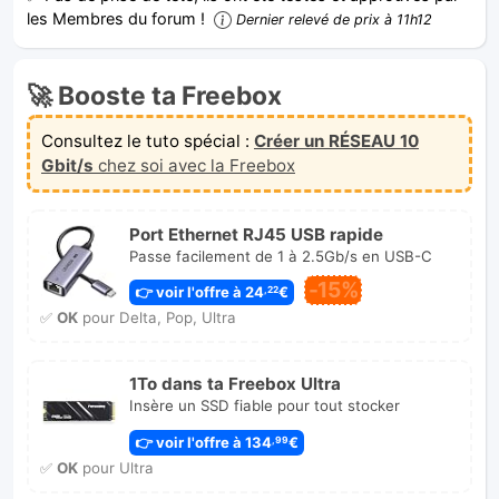
les Membres du forum !
Dernier relevé de prix à 11h12
🚀 Booste ta Freebox
Consultez le tuto spécial :
Créer un RÉSEAU 10
Gbit/s
chez soi avec la Freebox
Port Ethernet RJ45 USB rapide
Passe facilement de 1 à 2.5Gb/s en USB-C
-15%
👉 voir l'offre à 24
€
,22
✅
OK
pour Delta, Pop, Ultra
1To dans ta Freebox Ultra
Insère un SSD fiable pour tout stocker
👉 voir l'offre à 134
€
,99
✅
OK
pour Ultra