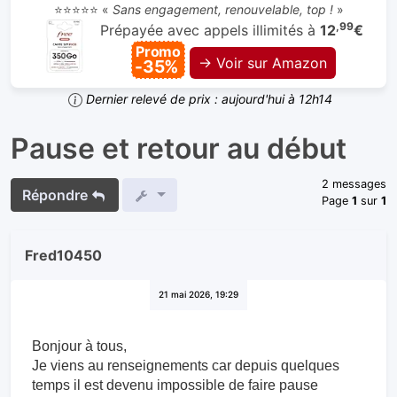
⭐⭐⭐⭐⭐ «
Sans engagement, renouvelable, top !
»
,99
Prépayée avec appels illimités à
12
€
Promo
→ Voir sur Amazon
-35%
Dernier relevé de prix : aujourd'hui à 12h14
Pause et retour au début
2 messages
Répondre
Page
1
sur
1
Fred10450
21 mai 2026, 19:29
Bonjour à tous,
Je viens au renseignements car depuis quelques
temps il est devenu impossible de faire pause