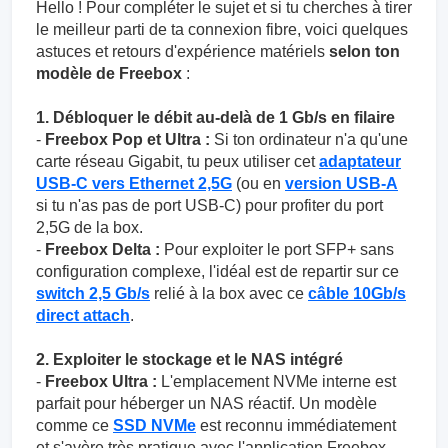
Hello ! Pour compléter le sujet et si tu cherches à tirer
le meilleur parti de ta connexion fibre, voici quelques
astuces et retours d'expérience matériels
selon ton
modèle de Freebox
:
1. Débloquer le débit au-delà de 1 Gb/s en filaire
-
Freebox Pop et Ultra :
Si ton ordinateur n'a qu'une
carte réseau Gigabit, tu peux utiliser cet
adaptateur
USB-C vers Ethernet 2,5G
(ou en
version USB-A
si tu n'as pas de port USB-C) pour profiter du port
2,5G de la box.
-
Freebox Delta :
Pour exploiter le port SFP+ sans
configuration complexe, l'idéal est de repartir sur ce
switch 2,5 Gb/s
relié à la box avec ce
câble 10Gb/s
direct attach
.
2. Exploiter le stockage et le NAS intégré
-
Freebox Ultra :
L'emplacement NVMe interne est
parfait pour héberger un NAS réactif. Un modèle
comme ce
SSD NVMe
est reconnu immédiatement
et s'avère très pratique avec l'application Freebox