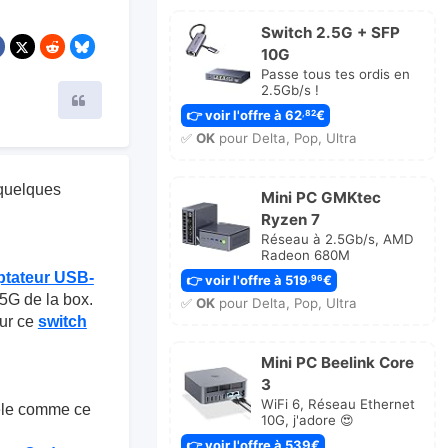
Switch 2.5G + SFP
10G
Passe tous tes ordis en
2.5Gb/s !
Citer
👉 voir l'offre à 62
€
,82
✅
OK
pour Delta, Pop, Ultra
i quelques
Mini PC GMKtec
Ryzen 7
Réseau à 2.5Gb/s, AMD
Radeon 680M
ptateur USB-
👉 voir l'offre à 519
€
,96
,5G de la box.
✅
OK
pour Delta, Pop, Ultra
sur ce
switch
Mini PC Beelink Core
3
WiFi 6, Réseau Ethernet
èle comme ce
10G, j'adore 😍
👉 voir l'offre à 539€