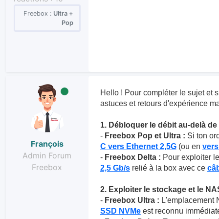
Freebox :
Ultra +
Pop
Hello ! Pour compléter le sujet et s
astuces et retours d'expérience ma
1. Débloquer le débit au-delà de 
-
Freebox Pop et Ultra :
Si ton ord
François
C vers Ethernet 2,5G
(ou en
ver
Admin Forum
-
Freebox Delta :
Pour exploiter le
Freebox
2,5 Gb/s
relié à la box avec ce
câb
2. Exploiter le stockage et le NA
-
Freebox Ultra :
L'emplacement NV
SSD NVMe
est reconnu immédiatem