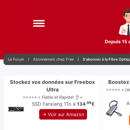
Depuis 15 
Le Forum
Abonnement chez Free
S'abonner à la Fibre Optiq
Stockez vos données sur Freebox
Boostez 
Ultra
⭐⭐⭐⭐⭐ «
j'
⭐⭐⭐⭐⭐ «
Fiable et Rapide! 👌
»
,99
A
SSD Fanxiang 1To à
134
€
→ Voir sur Amazon