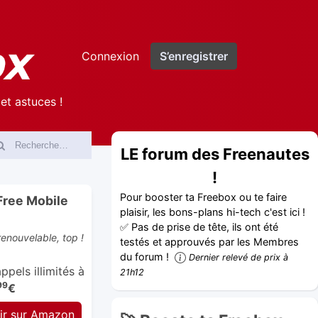
Connexion
S’enregistrer
et astuces !
LE forum des Freenautes
!
Pour booster ta Freebox ou te faire
Free Mobile
plaisir, les bons-plans hi-tech c'est ici !
✅ Pas de prise de tête, ils ont été
enouvelable, top !
testés et approuvés par les Membres
du forum !
Dernier relevé de prix à
pels illimités à
21h12
99
€
ir sur Amazon