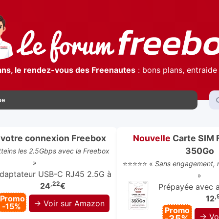
ans, le rendez-vous des Freenautes
: bons plans, entraide 
ue
votre connexion Freebox
Nouvelle
Carte SIM 
350Go
atteins les 2.5Gbps avec la Freebox
»
⭐⭐⭐⭐⭐ «
Sans engagement, r
daptateur USB-C RJ45 2.5G à
»
,22
24
€
Prépayée avec ap
,
Promo
12
→ Voir sur Amazon
-15%
Promo
→ Vo
-35%