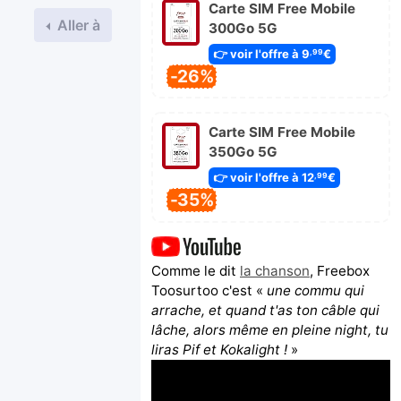
Carte SIM Free Mobile
Aller à
300Go 5G
👉 voir l'offre à 9
€
,99
-26%
Carte SIM Free Mobile
350Go 5G
👉 voir l'offre à 12
€
,99
-35%
Comme le dit
la chanson
, Freebox
Toosurtoo c'est «
une commu qui
arrache, et quand t'as ton câble qui
lâche, alors même en pleine night, tu
liras Pif et Kokalight !
»