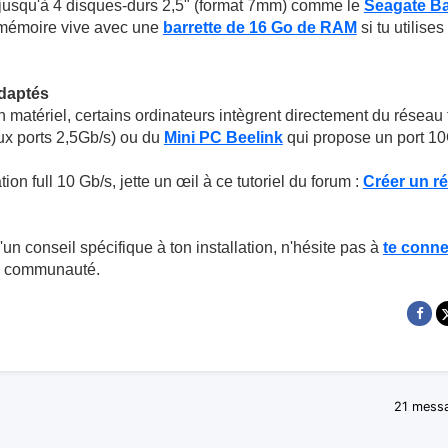
jusqu'à 4 disques-durs 2,5" (format 7mm) comme le
Seagate B
 mémoire vive avec une
barrette de 16 Go de RAM
si tu utilise
adaptés
n matériel, certains ordinateurs intègrent directement du réseau 
x ports 2,5Gb/s) ou du
Mini PC Beelink
qui propose un port 10G
tion full 10 Gb/s, jette un œil à ce tutoriel du forum :
Créer un r
un conseil spécifique à ton installation, n'hésite pas à
te conne
a communauté.
21 mess