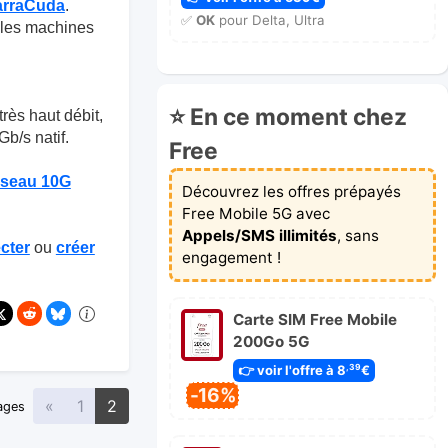
arraCuda
.
✅
OK
pour Delta, Ultra
s les machines
⭐ En ce moment chez
très haut débit,
b/s natif.
Free
éseau 10G
Découvrez les offres prépayés
Free Mobile 5G avec
Appels/SMS illimités
, sans
cter
ou
créer
engagement !
Carte SIM Free Mobile
200Go 5G
👉 voir l'offre à 8
€
,39
-16%
Précédente
«
1
2
ages