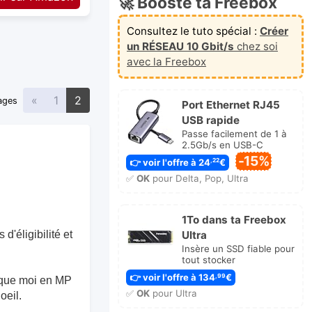
🚀 Booste ta Freebox
Consultez le tuto spécial :
Créer
un RÉSEAU 10 Gbit/s
chez soi
avec la Freebox
Précédente
«
1
2
ages
Port Ethernet RJ45
USB rapide
Passe facilement de 1 à
2.5Gb/s en USB-C
-15%
👉 voir l'offre à 24
€
,22
✅
OK
pour Delta, Pop, Ultra
1To dans ta Freebox
Ultra
d'éligibilité et
Insère un SSD fiable pour
tout stocker
👉 voir l'offre à 134
€
,99
dique moi en MP
✅
OK
pour Ultra
oeil.