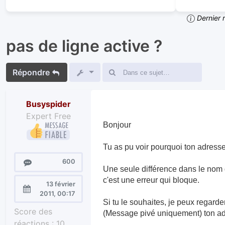
Dernier 
pas de ligne active ?
Répondre
Busyspider
Expert Free
Bonjour
Tu as pu voir pourquoi ton adresse n
Messages
600
Une seule différence dans le nom de 
c'est une erreur qui bloque.
13 février
Enregistré
2011, 00:17
Si tu le souhaites, je peux regard
le :
Score des
(Message pivé uniquement) ton adres
réactions :
10