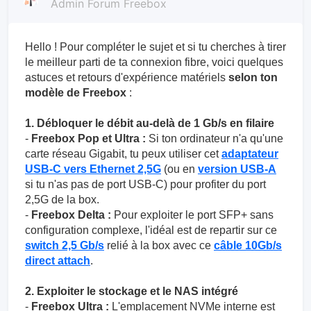
Admin Forum Freebox
Hello ! Pour compléter le sujet et si tu cherches à tirer
le meilleur parti de ta connexion fibre, voici quelques
astuces et retours d'expérience matériels
selon ton
modèle de Freebox
:
1. Débloquer le débit au-delà de 1 Gb/s en filaire
-
Freebox Pop et Ultra :
Si ton ordinateur n'a qu'une
carte réseau Gigabit, tu peux utiliser cet
adaptateur
USB-C vers Ethernet 2,5G
(ou en
version USB-A
si tu n'as pas de port USB-C) pour profiter du port
2,5G de la box.
-
Freebox Delta :
Pour exploiter le port SFP+ sans
configuration complexe, l'idéal est de repartir sur ce
switch 2,5 Gb/s
relié à la box avec ce
câble 10Gb/s
direct attach
.
2. Exploiter le stockage et le NAS intégré
-
Freebox Ultra :
L'emplacement NVMe interne est