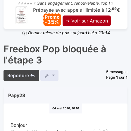
⭐⭐⭐⭐⭐ «
Sans engagement, renouvelable, top !
»
,99
Prépayée avec appels illimités à
12
€
Promo
→ Voir sur Amazon
-35%
Dernier relevé de prix : aujourd'hui à 23h14
Freebox Pop bloquée à
l'étape 3
5 messages
Répondre
Page
1
sur
1
Papy28
04 mai 2026, 16:16
Bonjour