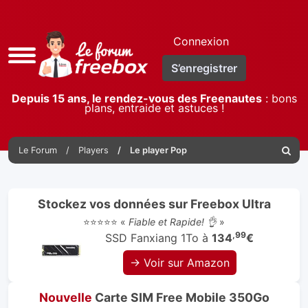
Connexion
Accès
S’enregistrer
rapide
Depuis 15 ans, le rendez-vous des Freenautes
: bons
plans, entraide et astuces !
Le Forum
Players
Le player Pop
Reche
Stockez vos données sur Freebox Ultra
⭐⭐⭐⭐⭐ «
Fiable et Rapide! 👌
»
,99
SSD Fanxiang 1To à
134
€
→ Voir sur Amazon
Nouvelle
Carte SIM Free Mobile 350Go