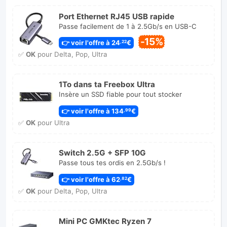
Port Ethernet RJ45 USB rapide
Passe facilement de 1 à 2.5Gb/s en USB-C
-15%
👉 voir l'offre à 24
€
,22
✅
OK
pour Delta, Pop, Ultra
1To dans ta Freebox Ultra
Insère un SSD fiable pour tout stocker
👉 voir l'offre à 134
€
,99
✅
OK
pour Ultra
Switch 2.5G + SFP 10G
Passe tous tes ordis en 2.5Gb/s !
👉 voir l'offre à 62
€
,82
✅
OK
pour Delta, Pop, Ultra
Mini PC GMKtec Ryzen 7