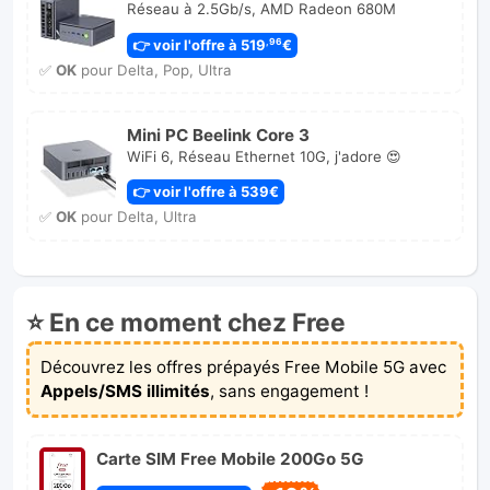
Réseau à 2.5Gb/s, AMD Radeon 680M
👉 voir l'offre à 519
€
,96
✅
OK
pour Delta, Pop, Ultra
Mini PC Beelink Core 3
WiFi 6, Réseau Ethernet 10G, j'adore 😍
👉 voir l'offre à 539€
✅
OK
pour Delta, Ultra
⭐ En ce moment chez Free
Découvrez les offres prépayés Free Mobile 5G avec
Appels/SMS illimités
, sans engagement !
Carte SIM Free Mobile 200Go 5G