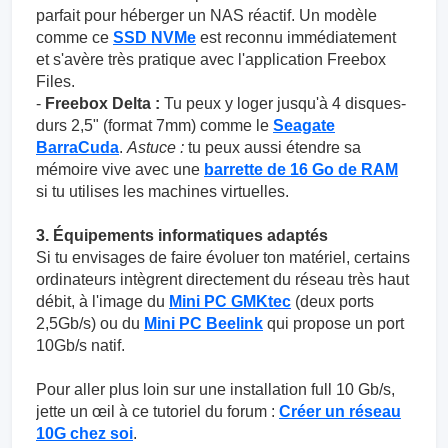
parfait pour héberger un NAS réactif. Un modèle
comme ce
SSD NVMe
est reconnu immédiatement
et s'avère très pratique avec l'application Freebox
Files.
-
Freebox Delta :
Tu peux y loger jusqu'à 4 disques-
durs 2,5" (format 7mm) comme le
Seagate
BarraCuda
.
Astuce :
tu peux aussi étendre sa
mémoire vive avec une
barrette de 16 Go de RAM
si tu utilises les machines virtuelles.
3. Équipements informatiques adaptés
Si tu envisages de faire évoluer ton matériel, certains
ordinateurs intègrent directement du réseau très haut
débit, à l'image du
Mini PC GMKtec
(deux ports
2,5Gb/s) ou du
Mini PC Beelink
qui propose un port
10Gb/s natif.
Pour aller plus loin sur une installation full 10 Gb/s,
jette un œil à ce tutoriel du forum :
Créer un réseau
10G chez soi
.