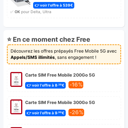
👉 voir l'offre à 539€
✅
OK
pour Delta, Ultra
⭐ En ce moment chez Free
Découvrez les offres prépayés Free Mobile 5G avec
Appels/SMS illimités
, sans engagement !
Carte SIM Free Mobile 200Go 5G
-16%
👉 voir l'offre à 8
€
,39
Carte SIM Free Mobile 300Go 5G
-26%
👉 voir l'offre à 9
€
,99