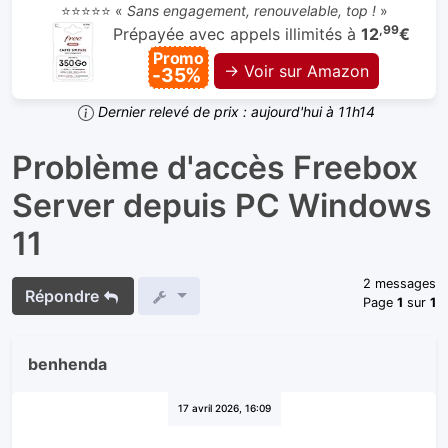
⭐⭐⭐⭐⭐ «
Sans engagement, renouvelable, top !
»
,99
Prépayée avec appels illimités à
12
€
Promo
→ Voir sur Amazon
-35%
Dernier relevé de prix : aujourd'hui à 11h14
Problème d'accès Freebox
Server depuis PC Windows
11
2 messages
Répondre
Page
1
sur
1
benhenda
17 avril 2026, 16:09