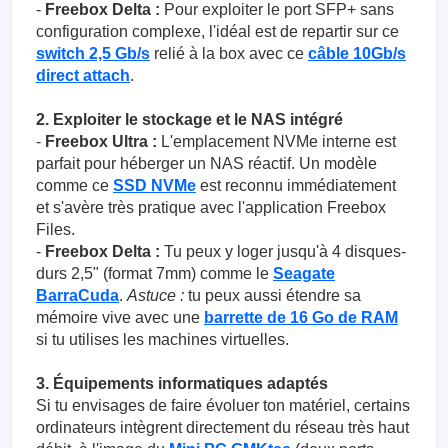
-
Freebox Delta :
Pour exploiter le port SFP+ sans
configuration complexe, l'idéal est de repartir sur ce
switch 2,5 Gb/s
relié à la box avec ce
câble 10Gb/s
direct attach
.
2. Exploiter le stockage et le NAS intégré
-
Freebox Ultra :
L'emplacement NVMe interne est
parfait pour héberger un NAS réactif. Un modèle
comme ce
SSD NVMe
est reconnu immédiatement
et s'avère très pratique avec l'application Freebox
Files.
-
Freebox Delta :
Tu peux y loger jusqu'à 4 disques-
durs 2,5" (format 7mm) comme le
Seagate
BarraCuda
.
Astuce :
tu peux aussi étendre sa
mémoire vive avec une
barrette de 16 Go de RAM
si tu utilises les machines virtuelles.
3. Équipements informatiques adaptés
Si tu envisages de faire évoluer ton matériel, certains
ordinateurs intègrent directement du réseau très haut