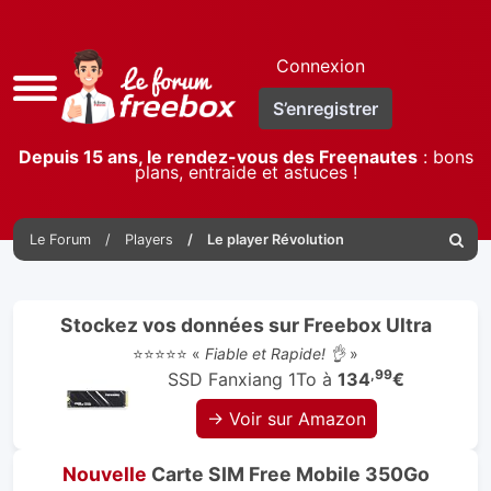
Connexion
Accès
S’enregistrer
rapide
Depuis 15 ans, le rendez-vous des Freenautes
: bons
plans, entraide et astuces !
Le Forum
Players
Le player Révolution
Reche
Stockez vos données sur Freebox Ultra
⭐⭐⭐⭐⭐ «
Fiable et Rapide! 👌
»
,99
SSD Fanxiang 1To à
134
€
→ Voir sur Amazon
Nouvelle
Carte SIM Free Mobile 350Go