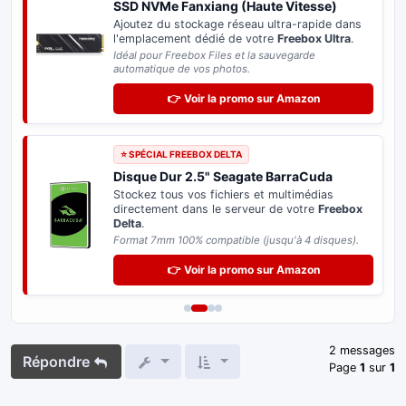
SSD NVMe Fanxiang (Haute Vitesse)
Ajoutez du stockage réseau ultra-rapide dans
l'emplacement dédié de votre
Freebox Ultra
.
Idéal pour Freebox Files et la sauvegarde
automatique de vos photos.
👉 Voir la promo sur Amazon
⭐ SPÉCIAL FREEBOX DELTA
Disque Dur 2.5" Seagate BarraCuda
Stockez tous vos fichiers et multimédias
directement dans le serveur de votre
Freebox
Delta
.
Format 7mm 100% compatible (jusqu'à 4 disques).
👉 Voir la promo sur Amazon
2 messages
Répondre
Page
1
sur
1