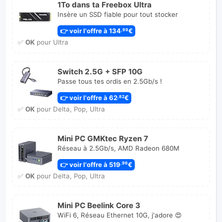
1To dans ta Freebox Ultra
Insère un SSD fiable pour tout stocker
👉 voir l'offre à 134
€
,99
✅
OK
pour Ultra
Switch 2.5G + SFP 10G
Passe tous tes ordis en 2.5Gb/s !
👉 voir l'offre à 62
€
,82
✅
OK
pour Delta, Pop, Ultra
Mini PC GMKtec Ryzen 7
Réseau à 2.5Gb/s, AMD Radeon 680M
👉 voir l'offre à 519
€
,96
✅
OK
pour Delta, Pop, Ultra
Mini PC Beelink Core 3
WiFi 6, Réseau Ethernet 10G, j'adore 😍