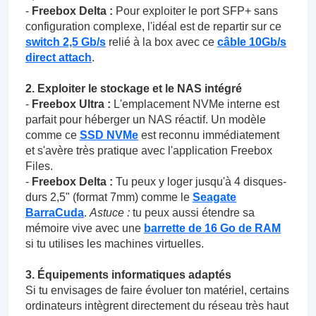
-
Freebox Delta :
Pour exploiter le port SFP+ sans
configuration complexe, l'idéal est de repartir sur ce
switch 2,5 Gb/s
relié à la box avec ce
câble 10Gb/s
direct attach
.
2. Exploiter le stockage et le NAS intégré
-
Freebox Ultra :
L'emplacement NVMe interne est
parfait pour héberger un NAS réactif. Un modèle
comme ce
SSD NVMe
est reconnu immédiatement
et s'avère très pratique avec l'application Freebox
Files.
-
Freebox Delta :
Tu peux y loger jusqu'à 4 disques-
durs 2,5" (format 7mm) comme le
Seagate
BarraCuda
.
Astuce :
tu peux aussi étendre sa
mémoire vive avec une
barrette de 16 Go de RAM
si tu utilises les machines virtuelles.
3. Équipements informatiques adaptés
Si tu envisages de faire évoluer ton matériel, certains
ordinateurs intègrent directement du réseau très haut