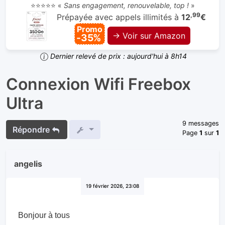
⭐⭐⭐⭐⭐ «
Sans engagement, renouvelable, top !
»
,99
Prépayée avec appels illimités à
12
€
Promo
→ Voir sur Amazon
-35%
Dernier relevé de prix : aujourd'hui à 8h14
Connexion Wifi Freebox
Ultra
9 messages
Répondre
Page
1
sur
1
angelis
19 février 2026, 23:08
Bonjour à tous