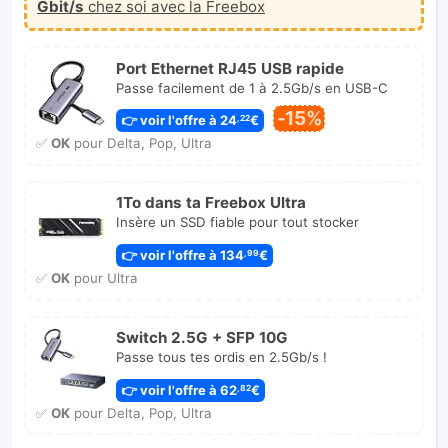
Gbit/s
chez soi avec la Freebox
Port Ethernet RJ45 USB rapide
Passe facilement de 1 à 2.5Gb/s en USB-C
-15%
👉 voir l'offre à 24
€
,22
✅
OK
pour Delta, Pop, Ultra
1To dans ta Freebox Ultra
Insère un SSD fiable pour tout stocker
👉 voir l'offre à 134
€
,99
✅
OK
pour Ultra
Switch 2.5G + SFP 10G
Passe tous tes ordis en 2.5Gb/s !
👉 voir l'offre à 62
€
,82
✅
OK
pour Delta, Pop, Ultra