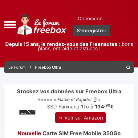
Connexion
Accès
S’enregistrer
rapide
Depuis 15 ans, le rendez-vous des Freenautes
: bons
plans, entraide et astuces !
Le Forum
Freebox Ultra
Reche
Stockez vos données sur Freebox Ultra
⭐⭐⭐⭐⭐ «
Fiable et Rapide! 👌
»
,99
SSD Fanxiang 1To à
134
€
→ Voir sur Amazon
Nouvelle
Carte SIM Free Mobile 350Go