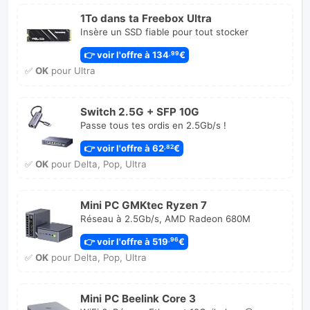
1To dans ta Freebox Ultra
Insère un SSD fiable pour tout stocker
👉 voir l'offre à 134
€
,99
✅
OK
pour Ultra
Switch 2.5G + SFP 10G
Passe tous tes ordis en 2.5Gb/s !
👉 voir l'offre à 62
€
,82
✅
OK
pour Delta, Pop, Ultra
Mini PC GMKtec Ryzen 7
Réseau à 2.5Gb/s, AMD Radeon 680M
👉 voir l'offre à 519
€
,96
✅
OK
pour Delta, Pop, Ultra
Mini PC Beelink Core 3