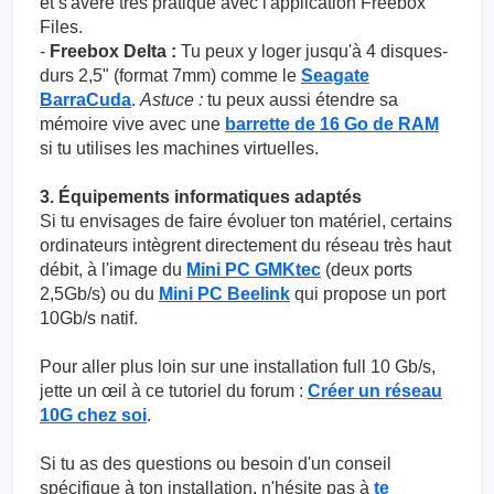
et s'avère très pratique avec l'application Freebox
Files.
-
Freebox Delta :
Tu peux y loger jusqu'à 4 disques-
durs 2,5" (format 7mm) comme le
Seagate
BarraCuda
.
Astuce :
tu peux aussi étendre sa
mémoire vive avec une
barrette de 16 Go de RAM
si tu utilises les machines virtuelles.
3. Équipements informatiques adaptés
Si tu envisages de faire évoluer ton matériel, certains
ordinateurs intègrent directement du réseau très haut
débit, à l'image du
Mini PC GMKtec
(deux ports
2,5Gb/s) ou du
Mini PC Beelink
qui propose un port
10Gb/s natif.
Pour aller plus loin sur une installation full 10 Gb/s,
jette un œil à ce tutoriel du forum :
Créer un réseau
10G chez soi
.
Si tu as des questions ou besoin d'un conseil
spécifique à ton installation, n'hésite pas à
te