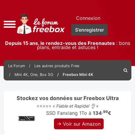
Connexion
Accès
S’enregistrer
rapide
Depuis 15 ans, le rendez-vous des Freenautes
: bons
plans, entraide et astuces !
Le Forum
Les autres produits Free
Reche
Mini 4K, One, Box 5G
Freebox Mini 4K
Stockez vos données sur Freebox Ultra
⭐⭐⭐⭐⭐ «
Fiable et Rapide! 👌
»
,99
SSD Fanxiang 1To à
134
€
→ Voir sur Amazon