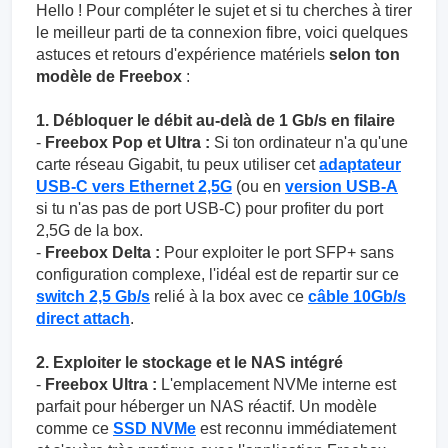
Hello ! Pour compléter le sujet et si tu cherches à tirer
le meilleur parti de ta connexion fibre, voici quelques
astuces et retours d'expérience matériels
selon ton
modèle de Freebox
:
1. Débloquer le débit au-delà de 1 Gb/s en filaire
-
Freebox Pop et Ultra :
Si ton ordinateur n'a qu'une
carte réseau Gigabit, tu peux utiliser cet
adaptateur
USB-C vers Ethernet 2,5G
(ou en
version USB-A
si tu n'as pas de port USB-C) pour profiter du port
2,5G de la box.
-
Freebox Delta :
Pour exploiter le port SFP+ sans
configuration complexe, l'idéal est de repartir sur ce
switch 2,5 Gb/s
relié à la box avec ce
câble 10Gb/s
direct attach
.
2. Exploiter le stockage et le NAS intégré
-
Freebox Ultra :
L'emplacement NVMe interne est
parfait pour héberger un NAS réactif. Un modèle
comme ce
SSD NVMe
est reconnu immédiatement