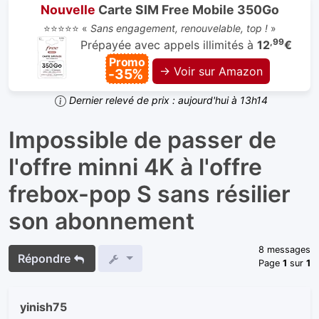
Nouvelle
Carte SIM Free Mobile 350Go
⭐⭐⭐⭐⭐ «
Sans engagement, renouvelable, top !
»
,99
Prépayée avec appels illimités à
12
€
Promo
→ Voir sur Amazon
-35%
Dernier relevé de prix : aujourd'hui à 13h14
Impossible de passer de
l'offre minni 4K à l'offre
frebox-pop S sans résilier
son abonnement
8 messages
Répondre
Page
1
sur
1
yinish75