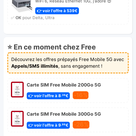
WiFi 6, Réseau Ethernet 10G, j'adore 😍
👉 voir l'offre à 539€
✅
OK
pour Delta, Ultra
⭐ En ce moment chez Free
Découvrez les offres prépayés Free Mobile 5G avec
Appels/SMS illimités
, sans engagement !
Carte SIM Free Mobile 200Go 5G
-16%
👉 voir l'offre à 8
€
,39
Carte SIM Free Mobile 300Go 5G
-26%
👉 voir l'offre à 9
€
,99