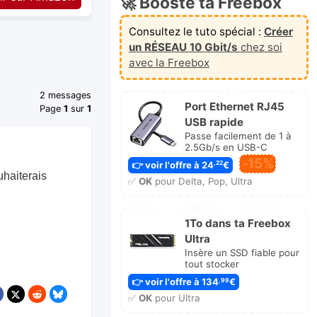
🚀 Booste ta Freebox
Consultez le tuto spécial :
Créer
un RÉSEAU 10 Gbit/s
chez soi
avec la Freebox
2 messages
Port Ethernet RJ45
Page
1
sur
1
USB rapide
Passe facilement de 1 à
2.5Gb/s en USB-C
-15%
👉 voir l'offre à 24
€
,22
uhaiterais
✅
OK
pour Delta, Pop, Ultra
1To dans ta Freebox
Ultra
Insère un SSD fiable pour
tout stocker
👉 voir l'offre à 134
€
,99
✅
OK
pour Ultra