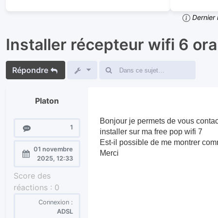
Dernier 
Installer récepteur wifi 6 or
Répondre
Platon
Bonjour je permets de vous contact
Messages
1
installer sur ma free pop wifi 7
Est-il possible de me montrer com
01 novembre
Merci
Enregistré
2025, 12:33
le :
Score des
réactions :
0
Connexion :
ADSL