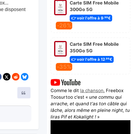
Carte SIM Free Mobile
x...
300Go 5G
 ne disposent
👉 voir l'offre à 9
€
,99
-26%
Carte SIM Free Mobile
350Go 5G
👉 voir l'offre à 12
€
,99
-35%
Comme le dit
la chanson
, Freebox
Citer
Toosurtoo c'est «
une commu qui
arrache, et quand t'as ton câble qui
lâche, alors même en pleine night, tu
liras Pif et Kokalight !
»