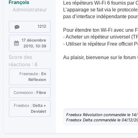
François
Les répéteurs Wi-Fi 6 fournis par
Administrateur
L’appairage se fait via le protoco
pas d’interface indépendante pour 
Messages
1212
Pour étendre ton Wi-Fi avec une Fr
- Acheter un répéteur universel (
17 décembre
- Utiliser le répéteur Free officiel 
Enregistré
2010, 10:39
le :
Score des
Au plaisir, bienvenue sur le forum
réactions :
6
Freenaute :
En
Réflexion
Connexion :
Fibre
Freebox :
Delta +
Devialet
Freebox Révolution commandée le 14/1
Freebox Delta commandée le 04/12/20