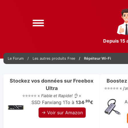
Depuis 15 
Le Forum
Les autres produits Free
Répéteur Wi-Fi
Stockez vos données sur Freebox
Boostez 
Ultra
⭐⭐⭐⭐⭐ «
j'
⭐⭐⭐⭐⭐ «
Fiable et Rapide! 👌
»
,99
A
SSD Fanxiang 1To à
134
€
→ Voir sur Amazon