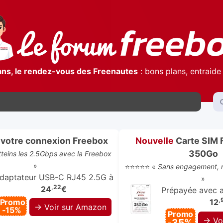
ans, le rendez-vous des Freenautes
: bons plans, entraide 
votre connexion Freebox
Nouvelle
Carte SIM 
350Go
atteins les 2.5Gbps avec la Freebox
»
⭐⭐⭐⭐⭐ «
Sans engagement, r
daptateur USB-C RJ45 2.5G à
»
,22
24
€
Prépayée avec ap
,
Promo
12
→ Voir sur Amazon
-15%
Promo
→ Vo
-35%