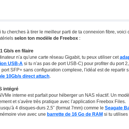
i tu cherches à tirer le meilleur parti de ta connexion fibre, voic
tériels
selon ton modèle de Freebox
:
1 Gb/s en filaire
inateur n'a qu'une carte réseau Gigabit, tu peux utiliser cet
ada
sion USB-A
si tu n'as pas de port USB-C) pour profiter du port 2
 port SFP+ sans configuration complexe, l'idéal est de repartir 
le 10Gb/s direct attach
.
S intégré
Me interne est parfait pour héberger un NAS réactif. Un mod
ent et s'avère très pratique avec l'application Freebox Files.
jusqu'à 4 disques-durs 2,5" (format 7mm) comme le
Seagate B
 mémoire vive avec une
barrette de 16 Go de RAM
si tu utilise