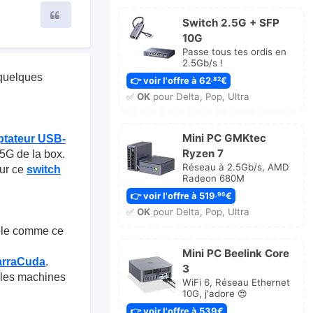
Citer
Switch 2.5G + SFP
10G
Passe tous tes ordis en
2.5Gb/s !
i quelques
👉 voir l'offre à 62
€
,82
✅
OK
pour Delta, Pop, Ultra
Mini PC GMKtec
ptateur USB-
Ryzen 7
,5G de la box.
Réseau à 2.5Gb/s, AMD
sur ce
switch
Radeon 680M
👉 voir l'offre à 519
€
,96
✅
OK
pour Delta, Pop, Ultra
èle comme ce
Mini PC Beelink Core
arraCuda
.
3
s les machines
WiFi 6, Réseau Ethernet
10G, j'adore 😍
👉 voir l'offre à 539€