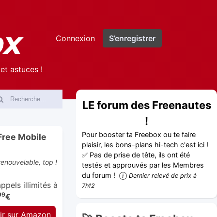
Connexion
S’enregistrer
et astuces !
LE forum des Freenautes
!
Pour booster ta Freebox ou te faire
Free Mobile
plaisir, les bons-plans hi-tech c'est ici !
✅ Pas de prise de tête, ils ont été
enouvelable, top !
testés et approuvés par les Membres
du forum !
Dernier relevé de prix à
pels illimités à
7h12
99
€
ir sur Amazon