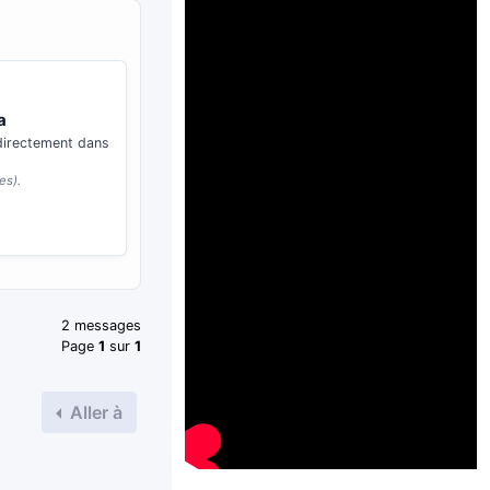
a
 directement dans
es).
2 messages
Page
1
sur
1
Aller à