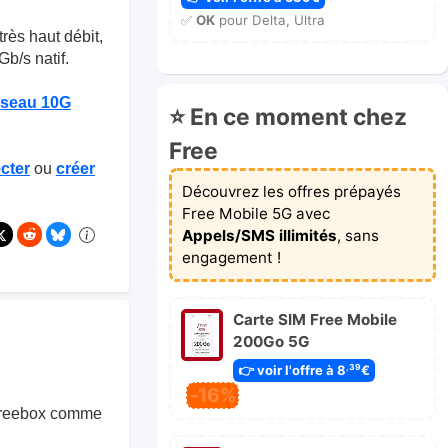
✅
OK
pour Delta, Ultra
très haut débit,
b/s natif.
éseau 10G
⭐ En ce moment chez
Free
cter
ou
créer
Découvrez les offres prépayés
Free Mobile 5G avec
Appels/SMS illimités
, sans
engagement !
Carte SIM Free Mobile
200Go 5G
👉 voir l'offre à 8
€
,39
-16%
e Freebox comme