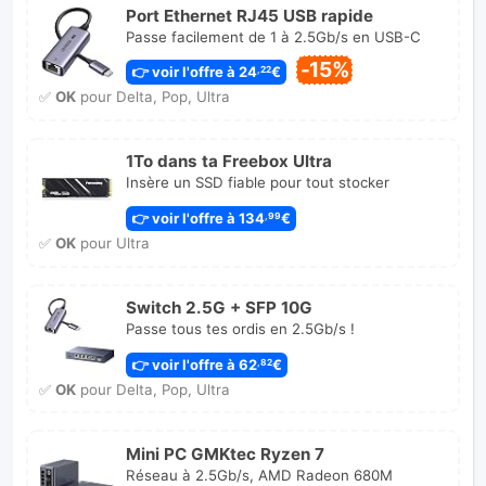
Port Ethernet RJ45 USB rapide
Passe facilement de 1 à 2.5Gb/s en USB-C
-15%
👉 voir l'offre à 24
€
,22
✅
OK
pour Delta, Pop, Ultra
1To dans ta Freebox Ultra
Insère un SSD fiable pour tout stocker
👉 voir l'offre à 134
€
,99
✅
OK
pour Ultra
Switch 2.5G + SFP 10G
Passe tous tes ordis en 2.5Gb/s !
👉 voir l'offre à 62
€
,82
✅
OK
pour Delta, Pop, Ultra
Mini PC GMKtec Ryzen 7
Réseau à 2.5Gb/s, AMD Radeon 680M