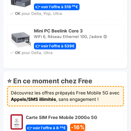
👉 voir l'offre à 519
€
,96
✅
OK
pour Delta, Pop, Ultra
Mini PC Beelink Core 3
WiFi 6, Réseau Ethernet 10G, j'adore 😍
👉 voir l'offre à 539€
✅
OK
pour Delta, Ultra
⭐ En ce moment chez Free
Découvrez les offres prépayés Free Mobile 5G avec
Appels/SMS illimités
, sans engagement !
Carte SIM Free Mobile 200Go 5G
-16%
👉 voir l'offre à 8
€
,39