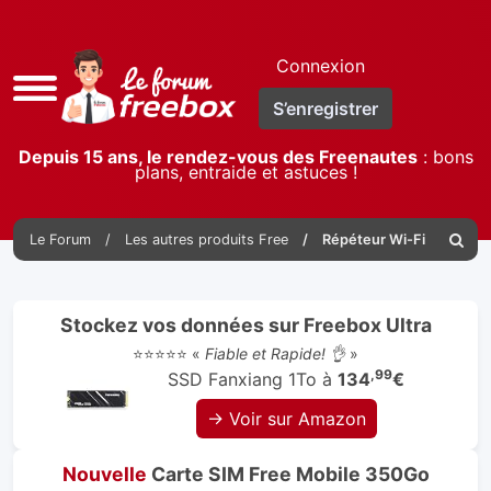
Connexion
Accès
S’enregistrer
rapide
Depuis 15 ans, le rendez-vous des Freenautes
: bons
plans, entraide et astuces !
Le Forum
Les autres produits Free
Répéteur Wi-Fi
Reche
Stockez vos données sur Freebox Ultra
⭐⭐⭐⭐⭐ «
Fiable et Rapide! 👌
»
,99
SSD Fanxiang 1To à
134
€
→ Voir sur Amazon
Nouvelle
Carte SIM Free Mobile 350Go