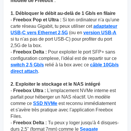
modèle de Freebox
:
1. Débloquer le débit au-delà de 1 Gb/s en filaire
-
Freebox Pop et Ultra :
Si ton ordinateur n'a qu'une
carte réseau Gigabit, tu peux utiliser cet
adaptateur
USB-C vers Ethernet 2,5G
(ou en
version USB-A
si tu n'as pas de port USB-C) pour profiter du port
2,5G de la box.
-
Freebox Delta :
Pour exploiter le port SFP+ sans
configuration complexe, l'idéal est de repartir sur ce
switch 2,5 Gb/s
relié à la box avec ce
câble 10Gb/s
direct attach
.
2. Exploiter le stockage et le NAS intégré
-
Freebox Ultra :
L'emplacement NVMe interne est
parfait pour héberger un NAS réactif. Un modèle
comme ce
SSD NVMe
est reconnu immédiatement
et s'avère très pratique avec l'application Freebox
Files.
-
Freebox Delta :
Tu peux y loger jusqu'à 4 disques-
durs 2,5" (format 7mm) comme le
Seagate