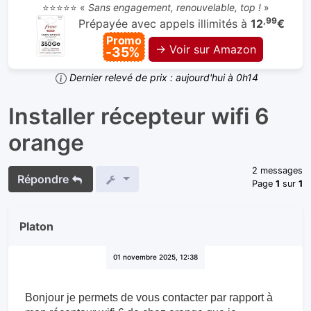
⭐⭐⭐⭐⭐ «
Sans engagement, renouvelable, top !
»
,99
Prépayée avec appels illimités à
12
€
Promo
→ Voir sur Amazon
-35%
Dernier relevé de prix : aujourd'hui à 0h14
Installer récepteur wifi 6
orange
2 messages
Répondre
Page
1
sur
1
Platon
01 novembre 2025, 12:38
Bonjour je permets de vous contacter par rapport à