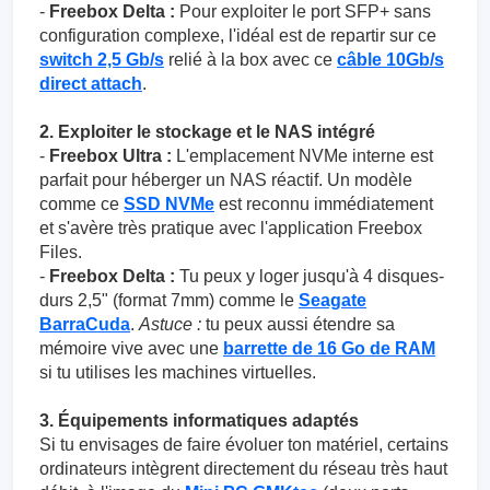
-
Freebox Delta :
Pour exploiter le port SFP+ sans
configuration complexe, l'idéal est de repartir sur ce
switch 2,5 Gb/s
relié à la box avec ce
câble 10Gb/s
direct attach
.
2. Exploiter le stockage et le NAS intégré
-
Freebox Ultra :
L'emplacement NVMe interne est
parfait pour héberger un NAS réactif. Un modèle
comme ce
SSD NVMe
est reconnu immédiatement
et s'avère très pratique avec l'application Freebox
Files.
-
Freebox Delta :
Tu peux y loger jusqu'à 4 disques-
durs 2,5" (format 7mm) comme le
Seagate
BarraCuda
.
Astuce :
tu peux aussi étendre sa
mémoire vive avec une
barrette de 16 Go de RAM
si tu utilises les machines virtuelles.
3. Équipements informatiques adaptés
Si tu envisages de faire évoluer ton matériel, certains
ordinateurs intègrent directement du réseau très haut