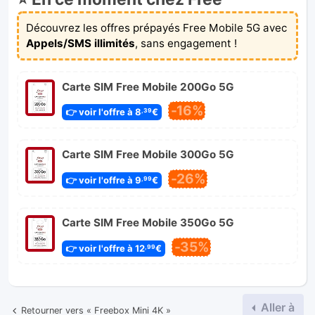
Découvrez les offres prépayés Free Mobile 5G avec
Appels/SMS illimités
, sans engagement !
Carte SIM Free Mobile 200Go 5G
-16%
👉 voir l'offre à 8
€
,39
Carte SIM Free Mobile 300Go 5G
-26%
👉 voir l'offre à 9
€
,99
Carte SIM Free Mobile 350Go 5G
-35%
👉 voir l'offre à 12
€
,99
Aller à
Retourner vers « Freebox Mini 4K »