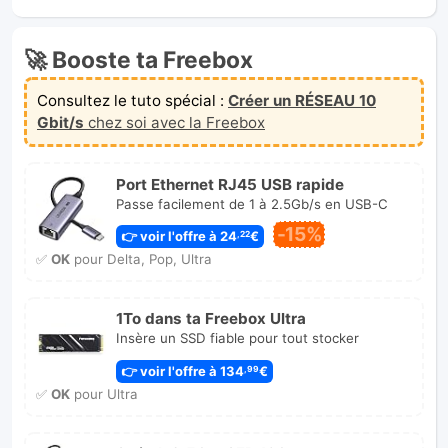
🚀 Booste ta Freebox
Consultez le tuto spécial :
Créer un RÉSEAU 10
Gbit/s
chez soi avec la Freebox
Port Ethernet RJ45 USB rapide
Passe facilement de 1 à 2.5Gb/s en USB-C
-15%
👉 voir l'offre à 24
€
,22
✅
OK
pour Delta, Pop, Ultra
1To dans ta Freebox Ultra
Insère un SSD fiable pour tout stocker
👉 voir l'offre à 134
€
,99
✅
OK
pour Ultra