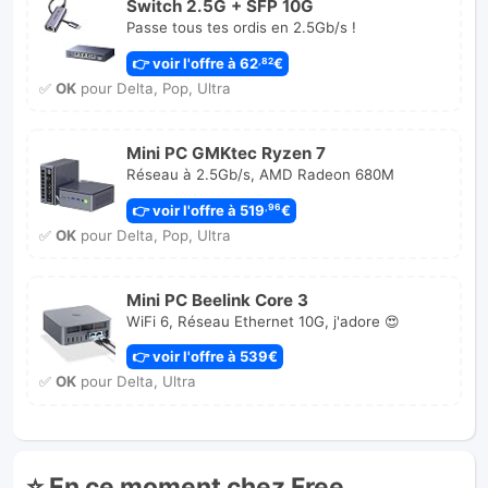
Switch 2.5G + SFP 10G
Passe tous tes ordis en 2.5Gb/s !
👉 voir l'offre à 62
€
,82
✅
OK
pour Delta, Pop, Ultra
Mini PC GMKtec Ryzen 7
Réseau à 2.5Gb/s, AMD Radeon 680M
👉 voir l'offre à 519
€
,96
✅
OK
pour Delta, Pop, Ultra
Mini PC Beelink Core 3
WiFi 6, Réseau Ethernet 10G, j'adore 😍
👉 voir l'offre à 539€
✅
OK
pour Delta, Ultra
⭐ En ce moment chez Free