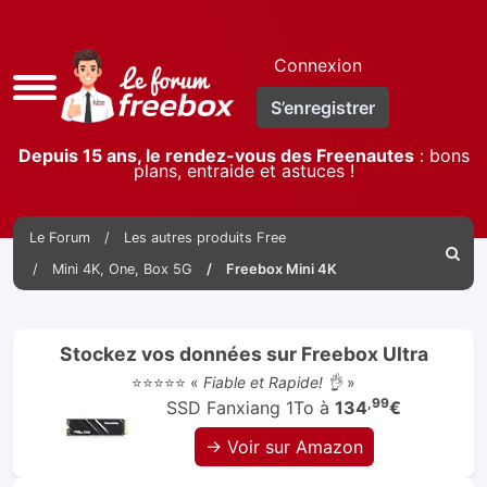
Connexion
Accès
S’enregistrer
rapide
Depuis 15 ans, le rendez-vous des Freenautes
: bons
plans, entraide et astuces !
Le Forum
Les autres produits Free
Reche
Mini 4K, One, Box 5G
Freebox Mini 4K
Stockez vos données sur Freebox Ultra
⭐⭐⭐⭐⭐ «
Fiable et Rapide! 👌
»
,99
SSD Fanxiang 1To à
134
€
→ Voir sur Amazon