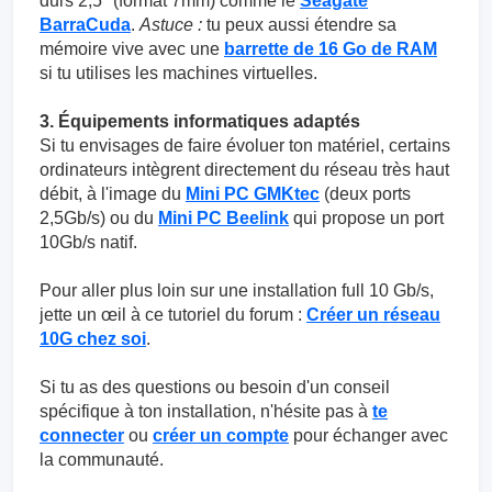
durs 2,5" (format 7mm) comme le
Seagate
BarraCuda
.
Astuce :
tu peux aussi étendre sa
mémoire vive avec une
barrette de 16 Go de RAM
si tu utilises les machines virtuelles.
3. Équipements informatiques adaptés
Si tu envisages de faire évoluer ton matériel, certains
ordinateurs intègrent directement du réseau très haut
débit, à l'image du
Mini PC GMKtec
(deux ports
2,5Gb/s) ou du
Mini PC Beelink
qui propose un port
10Gb/s natif.
Pour aller plus loin sur une installation full 10 Gb/s,
jette un œil à ce tutoriel du forum :
Créer un réseau
10G chez soi
.
Si tu as des questions ou besoin d'un conseil
spécifique à ton installation, n'hésite pas à
te
connecter
ou
créer un compte
pour échanger avec
la communauté.