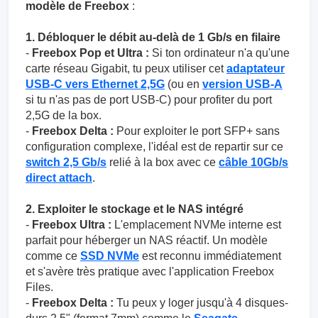
modèle de Freebox
:
1. Débloquer le débit au-delà de 1 Gb/s en filaire
-
Freebox Pop et Ultra :
Si ton ordinateur n'a qu'une
carte réseau Gigabit, tu peux utiliser cet
adaptateur
USB-C vers Ethernet 2,5G
(ou en
version USB-A
si tu n'as pas de port USB-C) pour profiter du port
2,5G de la box.
-
Freebox Delta :
Pour exploiter le port SFP+ sans
configuration complexe, l'idéal est de repartir sur ce
switch 2,5 Gb/s
relié à la box avec ce
câble 10Gb/s
direct attach
.
2. Exploiter le stockage et le NAS intégré
-
Freebox Ultra :
L'emplacement NVMe interne est
parfait pour héberger un NAS réactif. Un modèle
comme ce
SSD NVMe
est reconnu immédiatement
et s'avère très pratique avec l'application Freebox
Files.
-
Freebox Delta :
Tu peux y loger jusqu'à 4 disques-