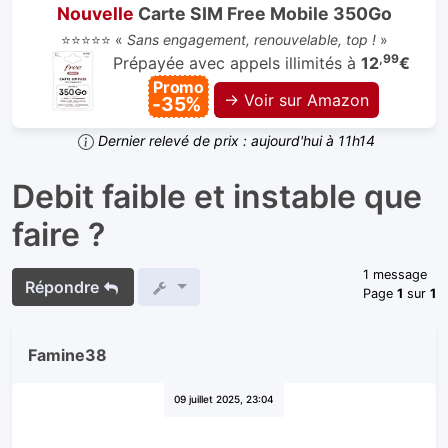
Nouvelle
Carte SIM Free Mobile 350Go
⭐⭐⭐⭐⭐ «
Sans engagement, renouvelable, top !
»
,99
Prépayée avec appels illimités à
12
€
Promo
→ Voir sur Amazon
-35%
Dernier relevé de prix : aujourd'hui à 11h14
Debit faible et instable que
faire ?
1 message
Répondre
Page
1
sur
1
Famine38
09 juillet 2025, 23:04