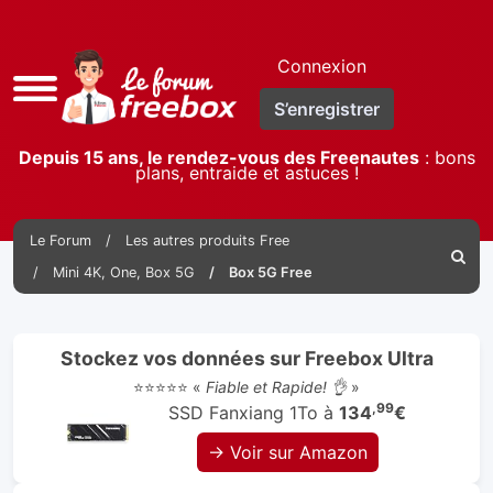
Connexion
Accès
S’enregistrer
rapide
Depuis 15 ans, le rendez-vous des Freenautes
: bons
plans, entraide et astuces !
Le Forum
Les autres produits Free
Reche
Mini 4K, One, Box 5G
Box 5G Free
Stockez vos données sur Freebox Ultra
⭐⭐⭐⭐⭐ «
Fiable et Rapide! 👌
»
,99
SSD Fanxiang 1To à
134
€
→ Voir sur Amazon