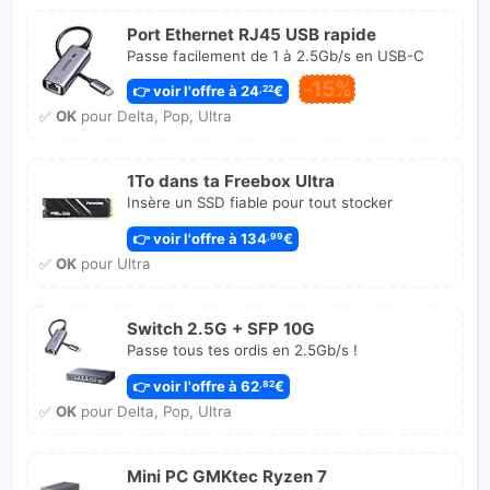
Port Ethernet RJ45 USB rapide
Passe facilement de 1 à 2.5Gb/s en USB-C
-15%
👉 voir l'offre à 24
€
,22
✅
OK
pour Delta, Pop, Ultra
1To dans ta Freebox Ultra
Insère un SSD fiable pour tout stocker
👉 voir l'offre à 134
€
,99
✅
OK
pour Ultra
Switch 2.5G + SFP 10G
Passe tous tes ordis en 2.5Gb/s !
👉 voir l'offre à 62
€
,82
✅
OK
pour Delta, Pop, Ultra
Mini PC GMKtec Ryzen 7