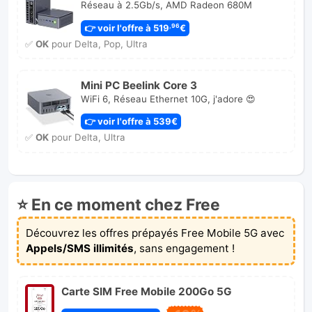
Réseau à 2.5Gb/s, AMD Radeon 680M
👉 voir l'offre à 519
€
,96
✅
OK
pour Delta, Pop, Ultra
Mini PC Beelink Core 3
WiFi 6, Réseau Ethernet 10G, j'adore 😍
👉 voir l'offre à 539€
✅
OK
pour Delta, Ultra
⭐ En ce moment chez Free
Découvrez les offres prépayés Free Mobile 5G avec
Appels/SMS illimités
, sans engagement !
Carte SIM Free Mobile 200Go 5G