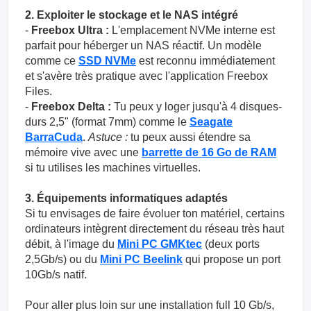
2. Exploiter le stockage et le NAS intégré
-
Freebox Ultra :
L'emplacement NVMe interne est
parfait pour héberger un NAS réactif. Un modèle
comme ce
SSD NVMe
est reconnu immédiatement
et s'avère très pratique avec l'application Freebox
Files.
-
Freebox Delta :
Tu peux y loger jusqu'à 4 disques-
durs 2,5" (format 7mm) comme le
Seagate
BarraCuda
.
Astuce :
tu peux aussi étendre sa
mémoire vive avec une
barrette de 16 Go de RAM
si tu utilises les machines virtuelles.
3. Équipements informatiques adaptés
Si tu envisages de faire évoluer ton matériel, certains
ordinateurs intègrent directement du réseau très haut
débit, à l'image du
Mini PC GMKtec
(deux ports
2,5Gb/s) ou du
Mini PC Beelink
qui propose un port
10Gb/s natif.
Pour aller plus loin sur une installation full 10 Gb/s,