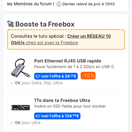
les Membres du forum !
Dernier relevé de prix à 15h12
🚀 Booste ta Freebox
Consultez le tuto spécial :
Créer un RÉSEAU 10
Gbit/s
chez soi avec la Freebox
Port Ethernet RJ45 USB rapide
Passe facilement de 1 à 2.5Gb/s en USB-C
-15%
👉 voir l'offre à 24
€
,22
✅
OK
pour Delta, Pop, Ultra
1To dans ta Freebox Ultra
Insère un SSD fiable pour tout stocker
👉 voir l'offre à 134
€
,99
✅
OK
pour Ultra