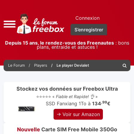
Connexion
Accès
S’enregistrer
rapide
Depuis 15 ans, le rendez-vous des Freenautes
: bons
plans, entraide et astuces !
Le Forum
Players
Le player Devialet
Reche
Stockez vos données sur Freebox Ultra
⭐⭐⭐⭐⭐ «
Fiable et Rapide! 👌
»
,99
SSD Fanxiang 1To à
134
€
→ Voir sur Amazon
Nouvelle
Carte SIM Free Mobile 350Go