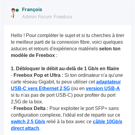
François
Admin Forum Freebox
Hello ! Pour compléter le sujet et si tu cherches à tirer
le meilleur parti de ta connexion fibre, voici quelques
astuces et retours d'expérience matériels
selon ton
modèle de Freebox
:
1. Débloquer le débit au-delà de 1 Gb/s en filaire
-
Freebox Pop et Ultra :
Si ton ordinateur n'a qu'une
carte réseau Gigabit, tu peux utiliser cet
adaptateur
USB-C vers Ethernet 2,5G
(ou en
version USB-A
si tu n'as pas de port USB-C) pour profiter du port
2,5G de la box.
-
Freebox Delta :
Pour exploiter le port SFP+ sans
configuration complexe, l'idéal est de repartir sur ce
switch 2,5 Gb/s
relié à la box avec ce
câble 10Gb/s
direct attach
.