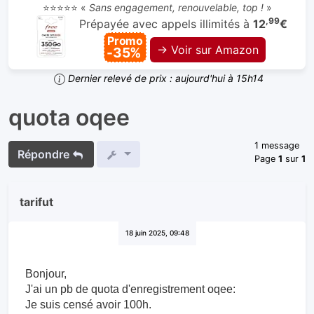
⭐⭐⭐⭐⭐ «
Sans engagement, renouvelable, top !
»
,99
Prépayée avec appels illimités à
12
€
Promo
→ Voir sur Amazon
-35%
Dernier relevé de prix : aujourd'hui à 15h14
quota oqee
1 message
Répondre
Page
1
sur
1
tarifut
18 juin 2025, 09:48
Bonjour,
J'ai un pb de quota d'enregistrement oqee:
Je suis censé avoir 100h.