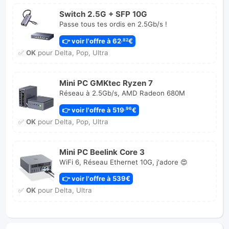
Switch 2.5G + SFP 10G
Passe tous tes ordis en 2.5Gb/s !
👉 voir l'offre à 62
€
,82
✅
OK
pour Delta, Pop, Ultra
Mini PC GMKtec Ryzen 7
Réseau à 2.5Gb/s, AMD Radeon 680M
👉 voir l'offre à 519
€
,96
✅
OK
pour Delta, Pop, Ultra
Mini PC Beelink Core 3
WiFi 6, Réseau Ethernet 10G, j'adore 😍
👉 voir l'offre à 539€
✅
OK
pour Delta, Ultra