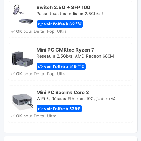
Switch 2.5G + SFP 10G
Passe tous tes ordis en 2.5Gb/s !
👉 voir l'offre à 62
€
,82
✅
OK
pour Delta, Pop, Ultra
Mini PC GMKtec Ryzen 7
Réseau à 2.5Gb/s, AMD Radeon 680M
👉 voir l'offre à 519
€
,96
✅
OK
pour Delta, Pop, Ultra
Mini PC Beelink Core 3
WiFi 6, Réseau Ethernet 10G, j'adore 😍
👉 voir l'offre à 539€
✅
OK
pour Delta, Ultra