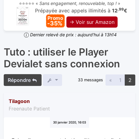
⭐⭐⭐⭐⭐ «
Sans engagement, renouvelable, top !
»
,99
Prépayée avec appels illimités à
12
€
Promo
→ Voir sur Amazon
-35%
Dernier relevé de prix : aujourd'hui à 13h14
Tuto : utiliser le Player
Devialet sans connexion
Précédente
Répondre
«
1
2
33 messages
Tilagoon
Freenaute Patient
30 janvier 2020, 16:03