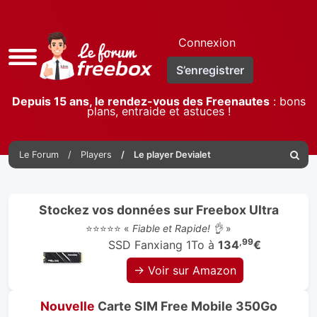
Connexion
Accès
S’enregistrer
rapide
Depuis 15 ans, le rendez-vous des Freenautes
: bons
plans, entraide et astuces !
Le Forum
Players
Le player Devialet
Reche
Stockez vos données sur Freebox Ultra
⭐⭐⭐⭐⭐ «
Fiable et Rapide! 👌
»
,99
SSD Fanxiang 1To à
134
€
→ Voir sur Amazon
Nouvelle
Carte SIM Free Mobile 350Go