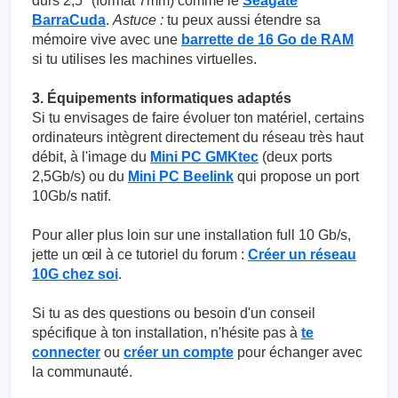
durs 2,5" (format 7mm) comme le
Seagate
BarraCuda
.
Astuce :
tu peux aussi étendre sa
mémoire vive avec une
barrette de 16 Go de RAM
si tu utilises les machines virtuelles.
3. Équipements informatiques adaptés
Si tu envisages de faire évoluer ton matériel, certains
ordinateurs intègrent directement du réseau très haut
débit, à l'image du
Mini PC GMKtec
(deux ports
2,5Gb/s) ou du
Mini PC Beelink
qui propose un port
10Gb/s natif.
Pour aller plus loin sur une installation full 10 Gb/s,
jette un œil à ce tutoriel du forum :
Créer un réseau
10G chez soi
.
Si tu as des questions ou besoin d'un conseil
spécifique à ton installation, n'hésite pas à
te
connecter
ou
créer un compte
pour échanger avec
la communauté.