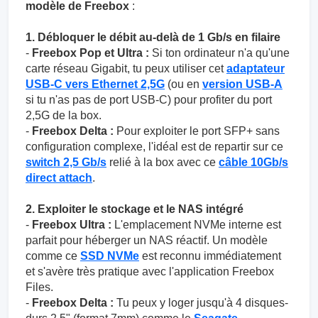
modèle de Freebox
:
1. Débloquer le débit au-delà de 1 Gb/s en filaire
-
Freebox Pop et Ultra :
Si ton ordinateur n'a qu'une
carte réseau Gigabit, tu peux utiliser cet
adaptateur
USB-C vers Ethernet 2,5G
(ou en
version USB-A
si tu n'as pas de port USB-C) pour profiter du port
2,5G de la box.
-
Freebox Delta :
Pour exploiter le port SFP+ sans
configuration complexe, l'idéal est de repartir sur ce
switch 2,5 Gb/s
relié à la box avec ce
câble 10Gb/s
direct attach
.
2. Exploiter le stockage et le NAS intégré
-
Freebox Ultra :
L'emplacement NVMe interne est
parfait pour héberger un NAS réactif. Un modèle
comme ce
SSD NVMe
est reconnu immédiatement
et s'avère très pratique avec l'application Freebox
Files.
-
Freebox Delta :
Tu peux y loger jusqu'à 4 disques-