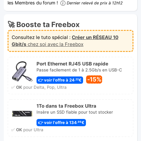
les Membres du forum !
Dernier relevé de prix à 12h12
🚀 Booste ta Freebox
Consultez le tuto spécial :
Créer un RÉSEAU 10
Gbit/s
chez soi avec la Freebox
Port Ethernet RJ45 USB rapide
Passe facilement de 1 à 2.5Gb/s en USB-C
-15%
👉 voir l'offre à 24
€
,22
✅
OK
pour Delta, Pop, Ultra
1To dans ta Freebox Ultra
Insère un SSD fiable pour tout stocker
👉 voir l'offre à 134
€
,99
✅
OK
pour Ultra