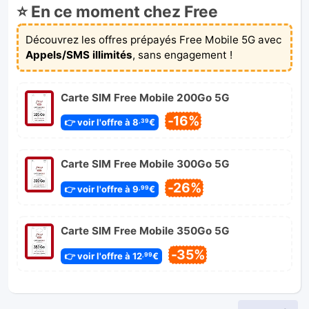
⭐ En ce moment chez Free
Découvrez les offres prépayés Free Mobile 5G avec
Appels/SMS illimités
, sans engagement !
Carte SIM Free Mobile 200Go 5G
-16%
👉 voir l'offre à 8
€
,39
Carte SIM Free Mobile 300Go 5G
-26%
👉 voir l'offre à 9
€
,99
Carte SIM Free Mobile 350Go 5G
-35%
👉 voir l'offre à 12
€
,99