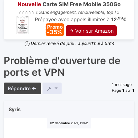
Nouvelle
Carte SIM Free Mobile 350Go
⭐⭐⭐⭐⭐ «
Sans engagement, renouvelable, top !
»
,99
Prépayée avec appels illimités à
12
€
Promo
→ Voir sur Amazon
-35%
Dernier relevé de prix : aujourd'hui à 5h14
Problème d'ouverture de
ports et VPN
1 message
Répondre
Page
1
sur
1
Syris
02 décembre 2021, 11:42