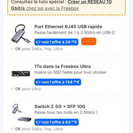
Consultez le tuto spécial :
Créer un RÉSEAU 10
Gbit/s
chez soi avec la Freebox
Port Ethernet RJ45 USB rapide
Passe facilement de 1 à 2.5Gb/s en USB-C
-15%
👉 voir l'offre à 24
€
,22
✅
OK
pour Delta, Pop, Ultra
1To dans ta Freebox Ultra
Insère un SSD fiable pour tout stocker
👉 voir l'offre à 134
€
,99
✅
OK
pour Ultra
Switch 2.5G + SFP 10G
Passe tous tes ordis en 2.5Gb/s !
👉 voir l'offre à 62
€
,82
✅
OK
pour Delta, Pop, Ultra