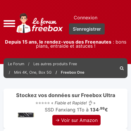
Connexion
Accès
S’enregistrer
rapide
Depuis 15 ans, le rendez-vous des Freenautes
: bons
plans, entraide et astuces !
Le Forum
Les autres produits Free
Reche
Mini 4K, One, Box 5G
Freebox One
Stockez vos données sur Freebox Ultra
⭐⭐⭐⭐⭐ «
Fiable et Rapide! 👌
»
,99
SSD Fanxiang 1To à
134
€
→ Voir sur Amazon