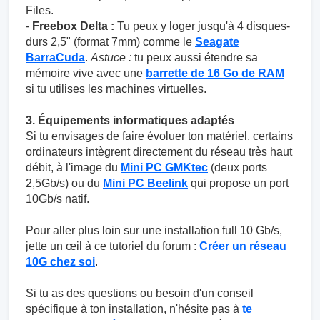
Files.
-
Freebox Delta :
Tu peux y loger jusqu'à 4 disques-
durs 2,5" (format 7mm) comme le
Seagate
BarraCuda
.
Astuce :
tu peux aussi étendre sa
mémoire vive avec une
barrette de 16 Go de RAM
si tu utilises les machines virtuelles.
3. Équipements informatiques adaptés
Si tu envisages de faire évoluer ton matériel, certains
ordinateurs intègrent directement du réseau très haut
débit, à l'image du
Mini PC GMKtec
(deux ports
2,5Gb/s) ou du
Mini PC Beelink
qui propose un port
10Gb/s natif.
Pour aller plus loin sur une installation full 10 Gb/s,
jette un œil à ce tutoriel du forum :
Créer un réseau
10G chez soi
.
Si tu as des questions ou besoin d'un conseil
spécifique à ton installation, n'hésite pas à
te