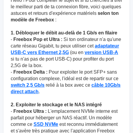
Hello ! Pour compléter le sujet et si tu cherches à tirer
le meilleur parti de ta connexion fibre, voici quelques
astuces et retours d'expérience matériels
selon ton
modèle de Freebox
:
1. Débloquer le débit au-delà de 1 Gb/s en filaire
-
Freebox Pop et Ultra :
Si ton ordinateur n'a qu'une
carte réseau Gigabit, tu peux utiliser cet
adaptateur
USB-C vers Ethernet 2,5G
(ou en
version USB-A
si tu n'as pas de port USB-C) pour profiter du port
2,5G de la box.
-
Freebox Delta :
Pour exploiter le port SFP+ sans
configuration complexe, l'idéal est de repartir sur ce
switch 2,5 Gb/s
relié à la box avec ce
câble 10Gb/s
direct attach
.
2. Exploiter le stockage et le NAS intégré
-
Freebox Ultra :
L'emplacement NVMe interne est
parfait pour héberger un NAS réactif. Un modèle
comme ce
SSD NVMe
est reconnu immédiatement
et s'avère très pratique avec l'application Freebox