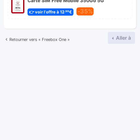
Carte SIM Free Mobile 350Go 5G
-35%
👉 voir l'offre à 12
€
,99
Aller à
Retourner vers « Freebox One »