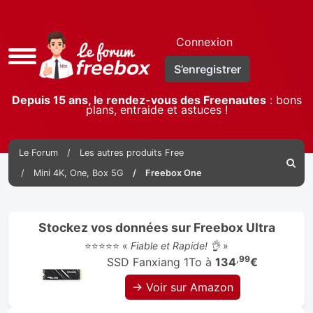
Connexion
Accès
S’enregistrer
rapide
Depuis 15 ans, le rendez-vous des Freenautes
: bons
plans, entraide et astuces !
Le Forum
Les autres produits Free
Reche
Mini 4K, One, Box 5G
Freebox One
Stockez vos données sur Freebox Ultra
⭐⭐⭐⭐⭐ «
Fiable et Rapide! 👌
»
,99
SSD Fanxiang 1To à
134
€
→ Voir sur Amazon