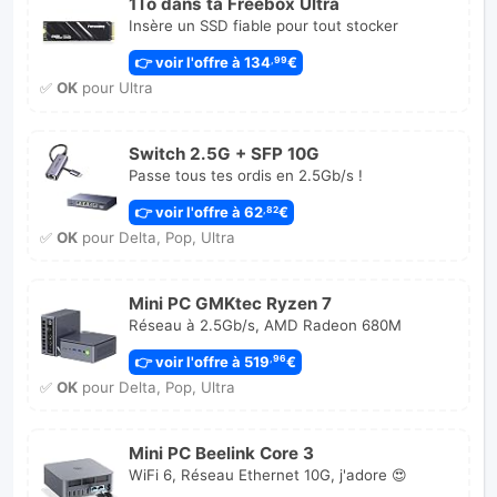
1To dans ta Freebox Ultra
Insère un SSD fiable pour tout stocker
👉 voir l'offre à 134
€
,99
✅
OK
pour Ultra
Switch 2.5G + SFP 10G
Passe tous tes ordis en 2.5Gb/s !
👉 voir l'offre à 62
€
,82
✅
OK
pour Delta, Pop, Ultra
Mini PC GMKtec Ryzen 7
Réseau à 2.5Gb/s, AMD Radeon 680M
👉 voir l'offre à 519
€
,96
✅
OK
pour Delta, Pop, Ultra
Mini PC Beelink Core 3
WiFi 6, Réseau Ethernet 10G, j'adore 😍