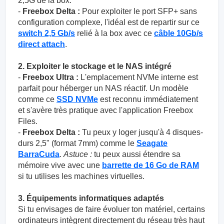
2,5G de la box.
-
Freebox Delta :
Pour exploiter le port SFP+ sans
configuration complexe, l'idéal est de repartir sur ce
switch 2,5 Gb/s
relié à la box avec ce
câble 10Gb/s
direct attach
.
2. Exploiter le stockage et le NAS intégré
-
Freebox Ultra :
L'emplacement NVMe interne est
parfait pour héberger un NAS réactif. Un modèle
comme ce
SSD NVMe
est reconnu immédiatement
et s'avère très pratique avec l'application Freebox
Files.
-
Freebox Delta :
Tu peux y loger jusqu'à 4 disques-
durs 2,5" (format 7mm) comme le
Seagate
BarraCuda
.
Astuce :
tu peux aussi étendre sa
mémoire vive avec une
barrette de 16 Go de RAM
si tu utilises les machines virtuelles.
3. Équipements informatiques adaptés
Si tu envisages de faire évoluer ton matériel, certains
ordinateurs intègrent directement du réseau très haut