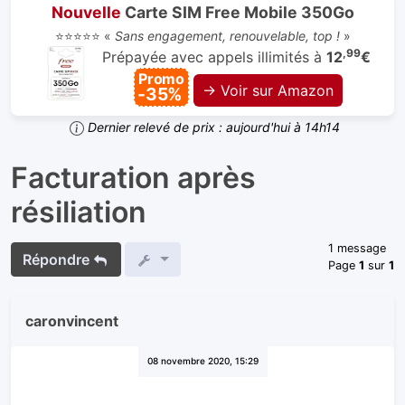
Nouvelle
Carte SIM Free Mobile 350Go
⭐⭐⭐⭐⭐ «
Sans engagement, renouvelable, top !
»
,99
Prépayée avec appels illimités à
12
€
Promo
→ Voir sur Amazon
-35%
Dernier relevé de prix : aujourd'hui à 14h14
Facturation après
résiliation
1 message
Répondre
Page
1
sur
1
caronvincent
08 novembre 2020, 15:29