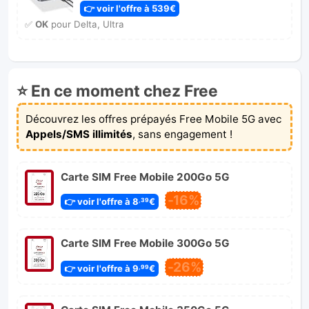
👉 voir l'offre à 539€
✅
OK
pour Delta, Ultra
⭐ En ce moment chez Free
Découvrez les offres prépayés Free Mobile 5G avec
Appels/SMS illimités
, sans engagement !
Carte SIM Free Mobile 200Go 5G
-16%
👉 voir l'offre à 8
€
,39
Carte SIM Free Mobile 300Go 5G
-26%
👉 voir l'offre à 9
€
,99