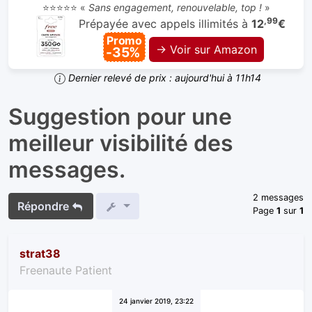
⭐⭐⭐⭐⭐ «
Sans engagement, renouvelable, top !
»
,99
Prépayée avec appels illimités à
12
€
Promo
→ Voir sur Amazon
-35%
Dernier relevé de prix : aujourd'hui à 11h14
Suggestion pour une
meilleur visibilité des
messages.
2 messages
Répondre
Page
1
sur
1
strat38
Freenaute Patient
24 janvier 2019, 23:22