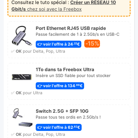
Consultez le tuto spécial :
Créer un RÉSEAU 10
Gbit/s
chez soi avec la Freebox
Port Ethernet RJ45 USB rapide
Passe facilement de 1 à 2.5Gb/s en USB-C
-15%
👉 voir l'offre à 24
€
,22
✅
OK
pour Delta, Pop, Ultra
1To dans ta Freebox Ultra
Insère un SSD fiable pour tout stocker
👉 voir l'offre à 134
€
,99
✅
OK
pour Ultra
Switch 2.5G + SFP 10G
Passe tous tes ordis en 2.5Gb/s !
👉 voir l'offre à 62
€
,82
✅
OK
pour Delta, Pop, Ultra