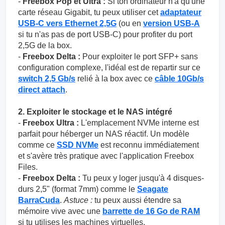
-
Freebox Pop et Ultra :
Si ton ordinateur n'a qu'une
carte réseau Gigabit, tu peux utiliser cet
adaptateur
USB-C vers Ethernet 2,5G
(ou en
version USB-A
si tu n'as pas de port USB-C) pour profiter du port
2,5G de la box.
-
Freebox Delta :
Pour exploiter le port SFP+ sans
configuration complexe, l'idéal est de repartir sur ce
switch 2,5 Gb/s
relié à la box avec ce
câble 10Gb/s
direct attach
.
2. Exploiter le stockage et le NAS intégré
-
Freebox Ultra :
L'emplacement NVMe interne est
parfait pour héberger un NAS réactif. Un modèle
comme ce
SSD NVMe
est reconnu immédiatement
et s'avère très pratique avec l'application Freebox
Files.
-
Freebox Delta :
Tu peux y loger jusqu'à 4 disques-
durs 2,5" (format 7mm) comme le
Seagate
BarraCuda
.
Astuce :
tu peux aussi étendre sa
mémoire vive avec une
barrette de 16 Go de RAM
si tu utilises les machines virtuelles.