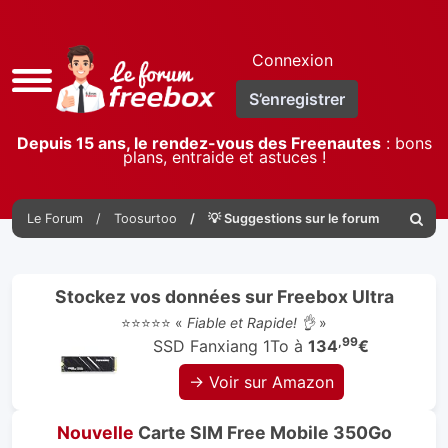
Connexion
Accès
S’enregistrer
rapide
Depuis 15 ans, le rendez-vous des Freenautes
: bons
plans, entraide et astuces !
Le Forum
Toosurtoo
💡 Suggestions sur le forum
Reche
Stockez vos données sur Freebox Ultra
⭐⭐⭐⭐⭐ «
Fiable et Rapide! 👌
»
,99
SSD Fanxiang 1To à
134
€
→ Voir sur Amazon
Nouvelle
Carte SIM Free Mobile 350Go