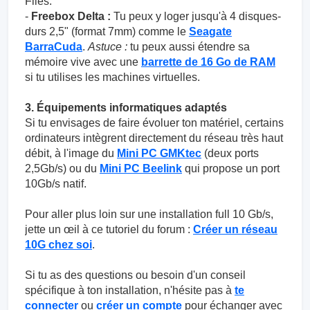
Files.
-
Freebox Delta :
Tu peux y loger jusqu'à 4 disques-
durs 2,5" (format 7mm) comme le
Seagate
BarraCuda
.
Astuce :
tu peux aussi étendre sa
mémoire vive avec une
barrette de 16 Go de RAM
si tu utilises les machines virtuelles.
3. Équipements informatiques adaptés
Si tu envisages de faire évoluer ton matériel, certains
ordinateurs intègrent directement du réseau très haut
débit, à l'image du
Mini PC GMKtec
(deux ports
2,5Gb/s) ou du
Mini PC Beelink
qui propose un port
10Gb/s natif.
Pour aller plus loin sur une installation full 10 Gb/s,
jette un œil à ce tutoriel du forum :
Créer un réseau
10G chez soi
.
Si tu as des questions ou besoin d'un conseil
spécifique à ton installation, n'hésite pas à
te
connecter
ou
créer un compte
pour échanger avec