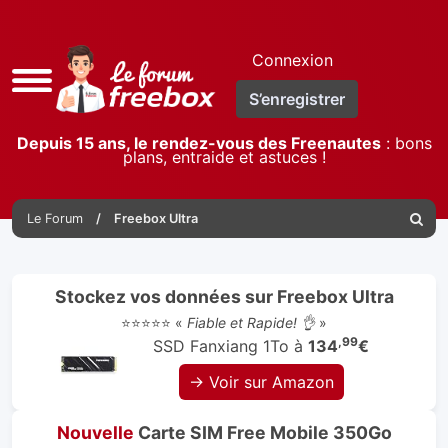
Connexion
Accès
S’enregistrer
rapide
Depuis 15 ans, le rendez-vous des Freenautes
: bons
plans, entraide et astuces !
Le Forum
Freebox Ultra
Reche
Stockez vos données sur Freebox Ultra
⭐⭐⭐⭐⭐ «
Fiable et Rapide! 👌
»
,99
SSD Fanxiang 1To à
134
€
→ Voir sur Amazon
Nouvelle
Carte SIM Free Mobile 350Go