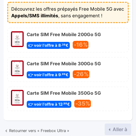
Découvrez les offres prépayés Free Mobile 5G avec
Appels/SMS illimités
, sans engagement !
Carte SIM Free Mobile 200Go 5G
-16%
👉 voir l'offre à 8
€
,39
Carte SIM Free Mobile 300Go 5G
-26%
👉 voir l'offre à 9
€
,99
Carte SIM Free Mobile 350Go 5G
-35%
👉 voir l'offre à 12
€
,99
Aller à
Retourner vers « Freebox Ultra »