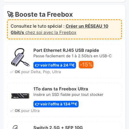
🚀 Booste ta Freebox
Consultez le tuto spécial :
Créer un RÉSEAU 10
Gbit/s
chez soi avec la Freebox
Port Ethernet RJ45 USB rapide
Passe facilement de 1 à 2.5Gb/s en USB-C
-15%
👉 voir l'offre à 24
€
,22
✅
OK
pour Delta, Pop, Ultra
1To dans ta Freebox Ultra
Insère un SSD fiable pour tout stocker
👉 voir l'offre à 134
€
,99
✅
OK
pour Ultra
Switch 2.5G + SFP 10G