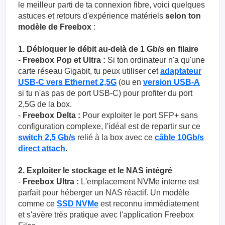
le meilleur parti de ta connexion fibre, voici quelques
astuces et retours d'expérience matériels
selon ton
modèle de Freebox
:
1. Débloquer le débit au-delà de 1 Gb/s en filaire
-
Freebox Pop et Ultra :
Si ton ordinateur n'a qu'une
carte réseau Gigabit, tu peux utiliser cet
adaptateur
USB-C vers Ethernet 2,5G
(ou en
version USB-A
si tu n'as pas de port USB-C) pour profiter du port
2,5G de la box.
-
Freebox Delta :
Pour exploiter le port SFP+ sans
configuration complexe, l'idéal est de repartir sur ce
switch 2,5 Gb/s
relié à la box avec ce
câble 10Gb/s
direct attach
.
2. Exploiter le stockage et le NAS intégré
-
Freebox Ultra :
L'emplacement NVMe interne est
parfait pour héberger un NAS réactif. Un modèle
comme ce
SSD NVMe
est reconnu immédiatement
et s'avère très pratique avec l'application Freebox