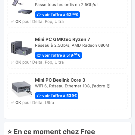
Passe tous tes ordis en 2.5Gb/s !
👉 voir l'offre à 62
€
,82
✅
OK
pour Delta, Pop, Ultra
Mini PC GMKtec Ryzen 7
Réseau à 2.5Gb/s, AMD Radeon 680M
👉 voir l'offre à 519
€
,96
✅
OK
pour Delta, Pop, Ultra
Mini PC Beelink Core 3
WiFi 6, Réseau Ethernet 10G, j'adore 😍
👉 voir l'offre à 539€
✅
OK
pour Delta, Ultra
⭐ En ce moment chez Free