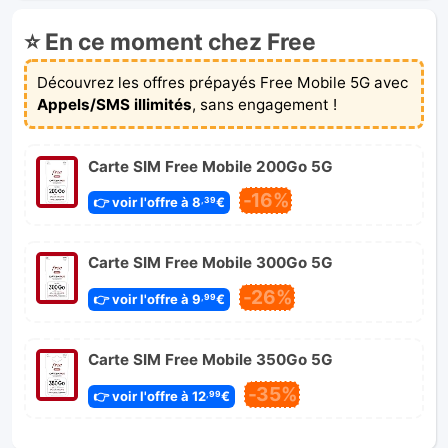
⭐ En ce moment chez Free
Découvrez les offres prépayés Free Mobile 5G avec
Appels/SMS illimités
, sans engagement !
Carte SIM Free Mobile 200Go 5G
-16%
👉 voir l'offre à 8
€
,39
Carte SIM Free Mobile 300Go 5G
-26%
👉 voir l'offre à 9
€
,99
Carte SIM Free Mobile 350Go 5G
-35%
👉 voir l'offre à 12
€
,99