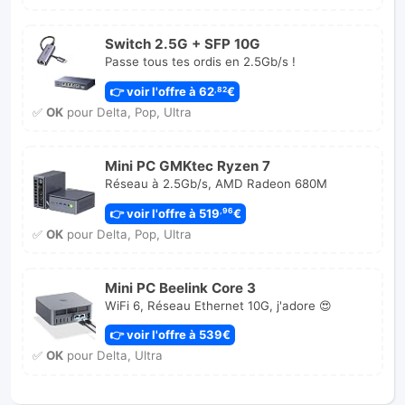
Switch 2.5G + SFP 10G
Passe tous tes ordis en 2.5Gb/s !
👉 voir l'offre à 62
€
,82
✅
OK
pour Delta, Pop, Ultra
Mini PC GMKtec Ryzen 7
Réseau à 2.5Gb/s, AMD Radeon 680M
👉 voir l'offre à 519
€
,96
✅
OK
pour Delta, Pop, Ultra
Mini PC Beelink Core 3
WiFi 6, Réseau Ethernet 10G, j'adore 😍
👉 voir l'offre à 539€
✅
OK
pour Delta, Ultra