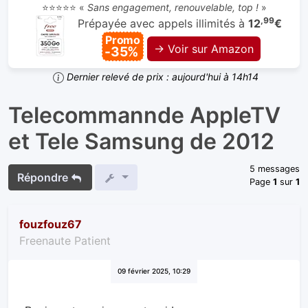
⭐⭐⭐⭐⭐ «
Sans engagement, renouvelable, top !
»
,99
Prépayée avec appels illimités à
12
€
Promo
→ Voir sur Amazon
-35%
Dernier relevé de prix : aujourd'hui à 14h14
Telecommannde AppleTV
et Tele Samsung de 2012
5 messages
Répondre
Page
1
sur
1
fouzfouz67
Freenaute Patient
09 février 2025, 10:29