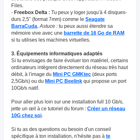
Files.
-
Freebox Delta :
Tu peux y loger jusqu'à 4 disques-
durs 2,5" (format 7mm) comme le
Seagate
BarraCuda
.
Astuce :
tu peux aussi étendre sa
mémoire vive avec une
barrette de 16 Go de RAM
si tu utilises les machines virtuelles.
3. Équipements informatiques adaptés
Si tu envisages de faire évoluer ton matériel, certains
ordinateurs intègrent directement du réseau très haut
débit, à l'image du
Mini PC GMKtec
(deux ports
2,5Gb/s) ou du
Mini PC Beelink
qui propose un port
10Gb/s natif.
Pour aller plus loin sur une installation full 10 Gb/s,
jette un œil à ce tutoriel du forum :
Créer un réseau
10G chez soi
.
Si tu as des questions ou besoin d'un conseil
spécifique à ton installation, n'hésite pas à
te