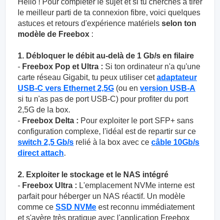
Hello ! Pour compléter le sujet et si tu cherches à tirer
le meilleur parti de ta connexion fibre, voici quelques
astuces et retours d'expérience matériels
selon ton
modèle de Freebox
:
1. Débloquer le débit au-delà de 1 Gb/s en filaire
-
Freebox Pop et Ultra :
Si ton ordinateur n'a qu'une
carte réseau Gigabit, tu peux utiliser cet
adaptateur
USB-C vers Ethernet 2,5G
(ou en
version USB-A
si tu n'as pas de port USB-C) pour profiter du port
2,5G de la box.
-
Freebox Delta :
Pour exploiter le port SFP+ sans
configuration complexe, l'idéal est de repartir sur ce
switch 2,5 Gb/s
relié à la box avec ce
câble 10Gb/s
direct attach
.
2. Exploiter le stockage et le NAS intégré
-
Freebox Ultra :
L'emplacement NVMe interne est
parfait pour héberger un NAS réactif. Un modèle
comme ce
SSD NVMe
est reconnu immédiatement
et s'avère très pratique avec l'application Freebox