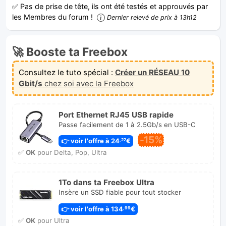
✅ Pas de prise de tête, ils ont été testés et approuvés par
les Membres du forum !
Dernier relevé de prix à 13h12
🚀 Booste ta Freebox
Consultez le tuto spécial :
Créer un RÉSEAU 10
Gbit/s
chez soi avec la Freebox
Port Ethernet RJ45 USB rapide
Passe facilement de 1 à 2.5Gb/s en USB-C
-15%
👉 voir l'offre à 24
€
,22
✅
OK
pour Delta, Pop, Ultra
1To dans ta Freebox Ultra
Insère un SSD fiable pour tout stocker
👉 voir l'offre à 134
€
,99
✅
OK
pour Ultra