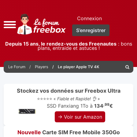
Connexion
Accès
S’enregistrer
rapide
Depuis 15 ans, le rendez-vous des Freenautes
: bons
plans, entraide et astuces !
Le Forum
Players
Le player Apple TV 4K
Reche
Stockez vos données sur Freebox Ultra
⭐⭐⭐⭐⭐ «
Fiable et Rapide! 👌
»
,99
SSD Fanxiang 1To à
134
€
→ Voir sur Amazon
Nouvelle
Carte SIM Free Mobile 350Go