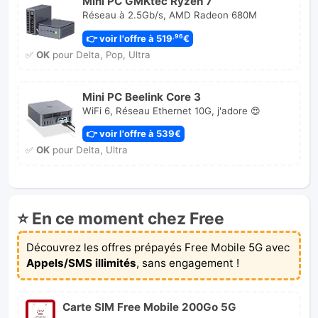
Mini PC GMKtec Ryzen 7
Réseau à 2.5Gb/s, AMD Radeon 680M
👉 voir l'offre à 519
€
,96
✅
OK
pour Delta, Pop, Ultra
Mini PC Beelink Core 3
WiFi 6, Réseau Ethernet 10G, j'adore 😍
👉 voir l'offre à 539€
✅
OK
pour Delta, Ultra
⭐ En ce moment chez Free
Découvrez les offres prépayés Free Mobile 5G avec
Appels/SMS illimités
, sans engagement !
Carte SIM Free Mobile 200Go 5G