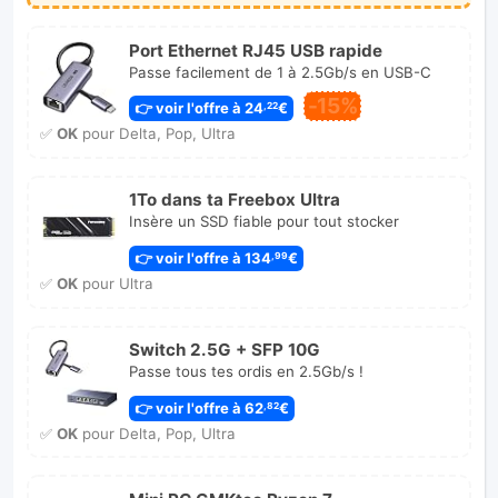
Port Ethernet RJ45 USB rapide
Passe facilement de 1 à 2.5Gb/s en USB-C
-15%
👉 voir l'offre à 24
€
,22
✅
OK
pour Delta, Pop, Ultra
1To dans ta Freebox Ultra
Insère un SSD fiable pour tout stocker
👉 voir l'offre à 134
€
,99
✅
OK
pour Ultra
Switch 2.5G + SFP 10G
Passe tous tes ordis en 2.5Gb/s !
👉 voir l'offre à 62
€
,82
✅
OK
pour Delta, Pop, Ultra