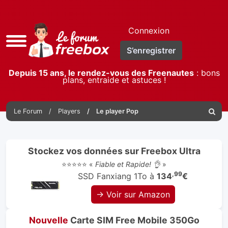
Connexion
Accès
S’enregistrer
rapide
Depuis 15 ans, le rendez-vous des Freenautes
: bons
plans, entraide et astuces !
Le Forum
Players
Le player Pop
Reche
Stockez vos données sur Freebox Ultra
⭐⭐⭐⭐⭐ «
Fiable et Rapide! 👌
»
,99
SSD Fanxiang 1To à
134
€
→ Voir sur Amazon
Nouvelle
Carte SIM Free Mobile 350Go