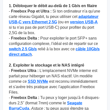
1. Débloquer le débit au-delà de 1 Gb/s en filaire
-
Freebox Pop et Ultra :
Si ton ordinateur n'a qu'une
carte réseau Gigabit, tu peux utiliser cet
adaptateur
USB-C vers Ethernet 2,5G
(ou en
version USB-A
si tu n'as pas de port USB-C) pour profiter du port
2,5G de la box.
-
Freebox Delta :
Pour exploiter le port SFP+ sans
configuration complexe, l'idéal est de repartir sur ce
switch 2,5 Gb/s
relié à la box avec ce
câble 10Gb/s
direct attach
.
2. Exploiter le stockage et le NAS intégré
-
Freebox Ultra :
L'emplacement NVMe interne est
parfait pour héberger un NAS réactif. Un modèle
comme ce
SSD NVMe
est reconnu immédiatement
et s'avère très pratique avec l'application Freebox
Files.
-
Freebox Delta :
Tu peux y loger jusqu'à 4 disques-
durs 2,5" (format 7mm) comme le
Seagate
BarraCuda
.
Astuce :
tu peux aussi étendre sa