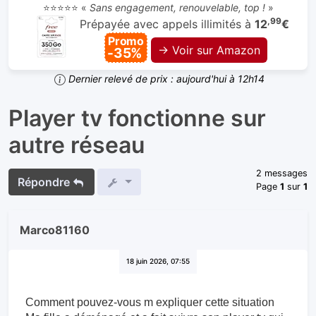
⭐⭐⭐⭐⭐ «
Sans engagement, renouvelable, top !
»
,99
Prépayée avec appels illimités à
12
€
Promo
→ Voir sur Amazon
-35%
Dernier relevé de prix : aujourd'hui à 12h14
Player tv fonctionne sur
autre réseau
2 messages
Répondre
Page
1
sur
1
Marco81160
18 juin 2026, 07:55
Comment pouvez-vous m expliquer cette situation