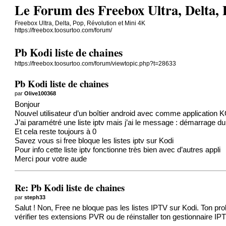
Le Forum des Freebox Ultra, Delta,
Freebox Ultra, Delta, Pop, Révolution et Mini 4K
https://freebox.toosurtoo.com/forum/
Pb Kodi liste de chaines
https://freebox.toosurtoo.com/forum/viewtopic.php?t=28633
Pb Kodi liste de chaines
par
Olive100368
Bonjour
Nouvel utilisateur d’un boîtier android avec comme application 
J’ai paramétré une liste iptv mais j’ai le message : démarrage du
Et cela reste toujours à 0
Savez vous si free bloque les listes iptv sur Kodi
Pour info cette liste iptv fonctionne très bien avec d’autres appli
Merci pour votre aude
Re: Pb Kodi liste de chaines
par
steph33
Salut ! Non, Free ne bloque pas les listes IPTV sur Kodi. Ton 
vérifier tes extensions PVR ou de réinstaller ton gestionnaire IP