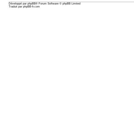
Développé par
phpBB
® Forum Software © phpBB Limited
Traduit par
phpBB-fr.com