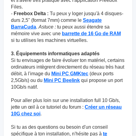
et s'avère très pratique avec l'application Freebox
Files.
-
Freebox Delta :
Tu peux y loger jusqu'à 4 disques-
durs 2,5" (format 7mm) comme le
Seagate
BarraCuda
.
Astuce :
tu peux aussi étendre sa
mémoire vive avec une
barrette de 16 Go de RAM
si tu utilises les machines virtuelles.
3. Équipements informatiques adaptés
Si tu envisages de faire évoluer ton matériel, certains
ordinateurs intègrent directement du réseau très haut
débit, à l'image du
Mini PC GMKtec
(deux ports
2,5Gb/s) ou du
Mini PC Beelink
qui propose un port
10Gb/s natif.
Pour aller plus loin sur une installation full 10 Gb/s,
jette un œil à ce tutoriel du forum :
Créer un réseau
10G chez soi
.
Si tu as des questions ou besoin d'un conseil
spécifique à ton installation, n'hésite pas à
te