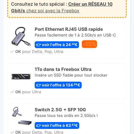
Consultez le tuto spécial :
Créer un RÉSEAU 10
Gbit/s
chez soi avec la Freebox
Port Ethernet RJ45 USB rapide
Passe facilement de 1 à 2.5Gb/s en USB-C
-15%
👉 voir l'offre à 24
€
,22
✅
OK
pour Delta, Pop, Ultra
1To dans ta Freebox Ultra
Insère un SSD fiable pour tout stocker
👉 voir l'offre à 134
€
,99
✅
OK
pour Ultra
Switch 2.5G + SFP 10G
Passe tous tes ordis en 2.5Gb/s !
👉 voir l'offre à 62
€
,82
✅
OK
pour Delta, Pop, Ultra