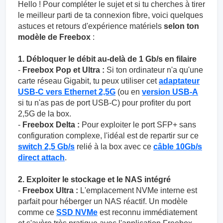
Hello ! Pour compléter le sujet et si tu cherches à tirer
le meilleur parti de ta connexion fibre, voici quelques
astuces et retours d'expérience matériels
selon ton
modèle de Freebox
:
1. Débloquer le débit au-delà de 1 Gb/s en filaire
-
Freebox Pop et Ultra :
Si ton ordinateur n'a qu'une
carte réseau Gigabit, tu peux utiliser cet
adaptateur
USB-C vers Ethernet 2,5G
(ou en
version USB-A
si tu n'as pas de port USB-C) pour profiter du port
2,5G de la box.
-
Freebox Delta :
Pour exploiter le port SFP+ sans
configuration complexe, l'idéal est de repartir sur ce
switch 2,5 Gb/s
relié à la box avec ce
câble 10Gb/s
direct attach
.
2. Exploiter le stockage et le NAS intégré
-
Freebox Ultra :
L'emplacement NVMe interne est
parfait pour héberger un NAS réactif. Un modèle
comme ce
SSD NVMe
est reconnu immédiatement