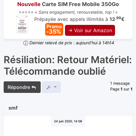
Nouvelle
Carte SIM Free Mobile 350Go
⭐⭐⭐⭐⭐ «
Sans engagement, renouvelable, top !
»
,99
Prépayée avec appels illimités à
12
€
Promo
→ Voir sur Amazon
-35%
Dernier relevé de prix : aujourd'hui à 14h14
Résiliation: Retour Matériel:
Télécommande oublié
1 message
Répondre
Page
1
sur
1
smf
24 juin 2020, 14:08