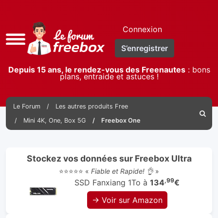
Connexion
Accès
S’enregistrer
rapide
Depuis 15 ans, le rendez-vous des Freenautes
: bons
plans, entraide et astuces !
Le Forum
Les autres produits Free
Reche
Mini 4K, One, Box 5G
Freebox One
Stockez vos données sur Freebox Ultra
⭐⭐⭐⭐⭐ «
Fiable et Rapide! 👌
»
,99
SSD Fanxiang 1To à
134
€
→ Voir sur Amazon