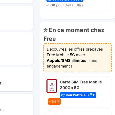
✅
OK
pour Delta, Ultra
⭐ En ce moment chez
Free
Découvrez les offres prépayés
Free Mobile 5G avec
Appels/SMS illimités
, sans
engagement !
Carte SIM Free Mobile
21
200Go 5G
👉 voir l'offre à 8
€
,39
-16%
:59