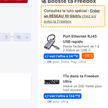
🚀 Booste ta Freebox
Consultez le tuto spécial :
Créer
un RÉSEAU 10 Gbit/s
chez soi
avec la Freebox
…
Port Ethernet RJ45
Suivante
5
18
»
USB rapide
Passe facilement de 1 à
2.5Gb/s en USB-C
-15%
👉 voir l'offre à 24
€
,22
✅
OK
pour Delta, Pop, Ultra
1To dans ta Freebox
Ultra
Insère un SSD fiable pour
tout stocker
👉 voir l'offre à 134
€
,99
✅
OK
pour Ultra