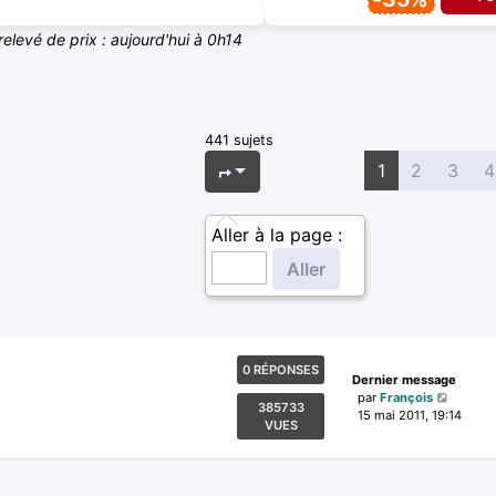
relevé de prix : aujourd'hui à 0h14
441 sujets
Page
1
sur
18
1
2
3
4
Aller à la page :
0 RÉPONSES
Dernier message
par
François
385733
15 mai 2011, 19:14
VUES