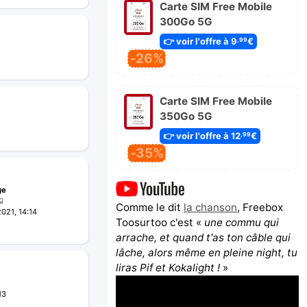
Carte SIM Free Mobile
300Go 5G
👉 voir l'offre à 9
€
,99
-26%
Carte SIM Free Mobile
350Go 5G
👉 voir l'offre à 12
€
,99
-35%
ge
Comme le dit
la chanson
, Freebox
021, 14:14
Toosurtoo c'est «
une commu qui
arrache, et quand t'as ton câble qui
lâche, alors même en pleine night, tu
liras Pif et Kokalight !
»
13