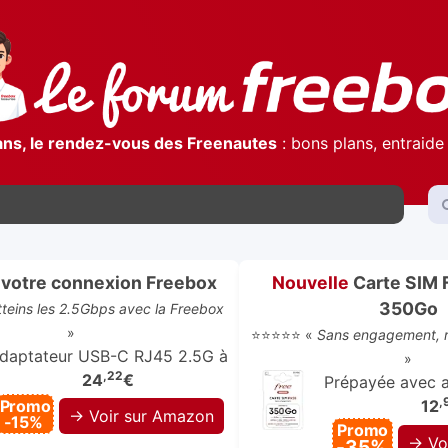
ans, le rendez-vous des Freenautes
: bons plans, entraide 
votre connexion Freebox
Nouvelle
Carte SIM 
350Go
atteins les 2.5Gbps avec la Freebox
»
⭐⭐⭐⭐⭐ «
Sans engagement, r
daptateur USB-C RJ45 2.5G à
»
,22
24
€
Prépayée avec ap
,
Promo
12
→ Voir sur Amazon
-15%
Promo
→ Vo
-35%