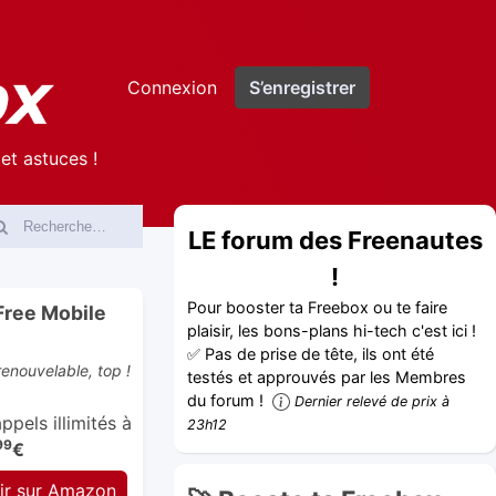
Connexion
S’enregistrer
et astuces !
LE forum des Freenautes
!
Pour booster ta Freebox ou te faire
Free Mobile
plaisir, les bons-plans hi-tech c'est ici !
✅ Pas de prise de tête, ils ont été
enouvelable, top !
testés et approuvés par les Membres
du forum !
Dernier relevé de prix à
pels illimités à
23h12
99
€
ir sur Amazon