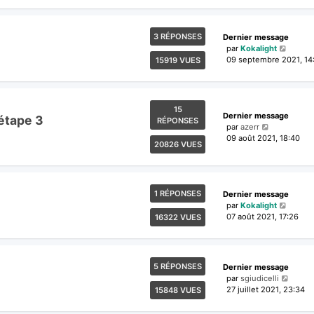
3 RÉPONSES
Dernier message
par
Kokalight
09 septembre 2021, 14
15919 VUES
15
Dernier message
'étape 3
RÉPONSES
par
azerr
09 août 2021, 18:40
20826 VUES
1 RÉPONSES
Dernier message
par
Kokalight
07 août 2021, 17:26
16322 VUES
5 RÉPONSES
Dernier message
par
sgiudicelli
27 juillet 2021, 23:34
15848 VUES