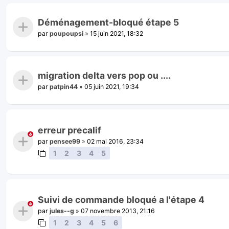
Déménagement-bloqué étape 5
par
poupoupsi
»
15 juin 2021, 18:32
migration delta vers pop ou ....
par
patpin44
»
05 juin 2021, 19:34
erreur precalif
par
pensee99
»
02 mai 2016, 23:34
1
2
3
4
5
Suivi de commande bloqué a l'étape 4
par
jules--g
»
07 novembre 2013, 21:16
1
2
3
4
5
6