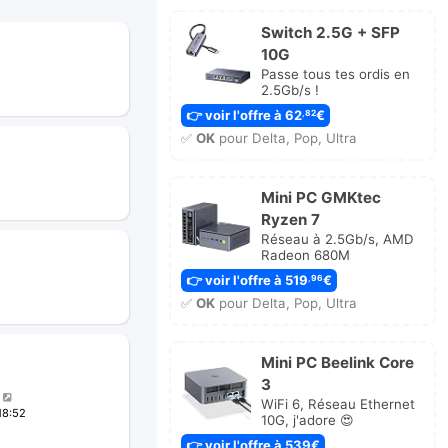
Switch 2.5G + SFP
10G
Passe tous tes ordis en
2.5Gb/s !
👉 voir l'offre à 62
€
,82
✅
OK
pour Delta, Pop, Ultra
Mini PC GMKtec
Ryzen 7
Réseau à 2.5Gb/s, AMD
Radeon 680M
👉 voir l'offre à 519
€
,96
✅
OK
pour Delta, Pop, Ultra
Mini PC Beelink Core
3
WiFi 6, Réseau Ethernet
18:52
10G, j'adore 😍
👉 voir l'offre à 539€