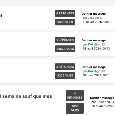
4 RÉPONSES
Dernier message
nt
par
Jacquet
11 juillet 2026, 08:58
9430 VUES
1 RÉPONSES
Dernier message
par
Kokalight
08 avril 2024, 09:13
35523 VUES
3 RÉPONSES
Dernier message
par
Kokalight
18 mars 2024, 16:50
9232 VUES
4
s 1 semaine sauf que mes
RÉPONSES
Dernier message
par
Domericdu74
26 février 2024, 
9055
VUES