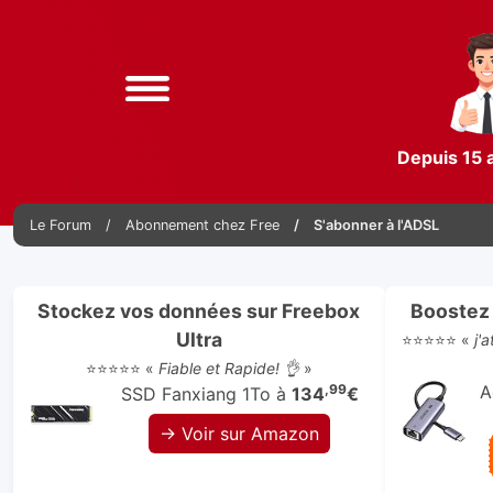
Depuis 15 
Le Forum
Abonnement chez Free
S'abonner à l'ADSL
Stockez vos données sur Freebox
Boostez 
Ultra
⭐⭐⭐⭐⭐ «
j'
⭐⭐⭐⭐⭐ «
Fiable et Rapide! 👌
»
,99
A
SSD Fanxiang 1To à
134
€
→ Voir sur Amazon