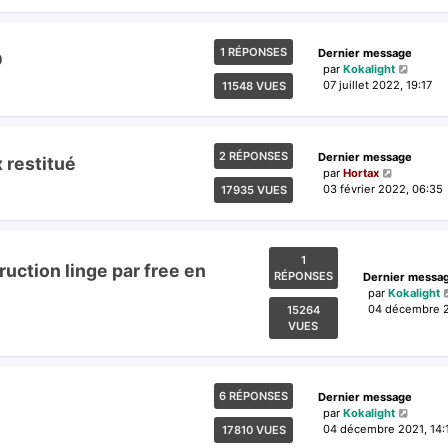
1 RÉPONSES
Dernier message
D
par
Kokalight
07 juillet 2022, 19:17
11548 VUES
2 RÉPONSES
Dernier message
 restitué
par
Hortax
03 février 2022, 06:35
17935 VUES
1
uction linge par free en
RÉPONSES
Dernier messa
par
Kokalight
04 décembre 2
15264
VUES
6 RÉPONSES
Dernier message
par
Kokalight
04 décembre 2021, 14:
17810 VUES