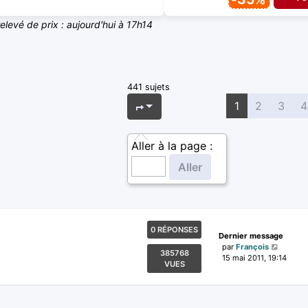
relevé de prix : aujourd'hui à 17h14
441 sujets
Page
1
sur
18
1
2
3
4
Aller à la page :
0 RÉPONSES
Dernier message
par
François
385768
15 mai 2011, 19:14
VUES