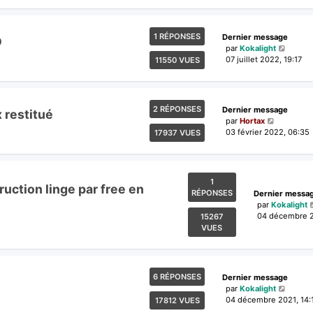
1 RÉPONSES
Dernier message
D
par
Kokalight
07 juillet 2022, 19:17
11550 VUES
2 RÉPONSES
Dernier message
 restitué
par
Hortax
03 février 2022, 06:35
17937 VUES
1
uction linge par free en
RÉPONSES
Dernier messa
par
Kokalight
04 décembre 2
15267
VUES
6 RÉPONSES
Dernier message
par
Kokalight
04 décembre 2021, 14:
17812 VUES