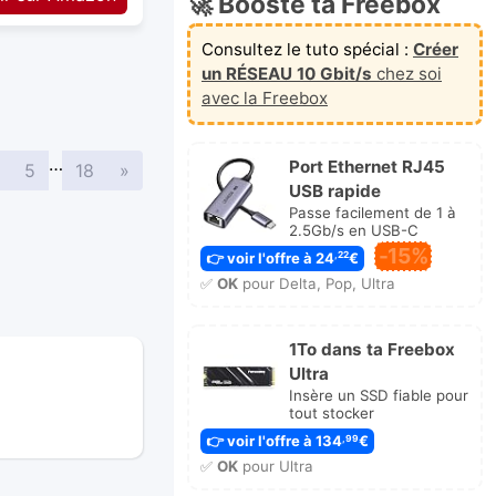
🚀 Booste ta Freebox
Consultez le tuto spécial :
Créer
un RÉSEAU 10 Gbit/s
chez soi
avec la Freebox
…
Port Ethernet RJ45
Suivante
5
18
»
USB rapide
Passe facilement de 1 à
2.5Gb/s en USB-C
-15%
👉 voir l'offre à 24
€
,22
✅
OK
pour Delta, Pop, Ultra
1To dans ta Freebox
Ultra
Insère un SSD fiable pour
tout stocker
👉 voir l'offre à 134
€
,99
✅
OK
pour Ultra