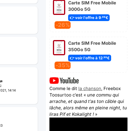
Carte SIM Free Mobile
300Go 5G
👉 voir l'offre à 9
€
,99
-26%
Carte SIM Free Mobile
350Go 5G
👉 voir l'offre à 12
€
,99
-35%
ge
Comme le dit
la chanson
, Freebox
021, 14:14
Toosurtoo c'est «
une commu qui
arrache, et quand t'as ton câble qui
lâche, alors même en pleine night, tu
liras Pif et Kokalight !
»
13