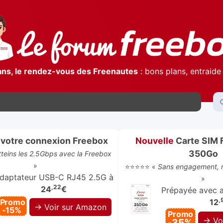
ans, le rendez-vous des Freenautes
: bons plans, entraide 
votre connexion Freebox
Nouvelle
Carte SIM 
350Go
atteins les 2.5Gbps avec la Freebox
»
⭐⭐⭐⭐⭐ «
Sans engagement, r
daptateur USB-C RJ45 2.5G à
»
,22
24
€
Prépayée avec ap
,
Promo
12
→ Voir sur Amazon
-15%
Promo
→ Vo
-35%