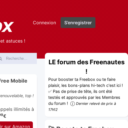
Connexion
S’enregistrer
et astuces !
LE forum des Freenautes
!
Pour booster ta Freebox ou te faire
Free Mobile
plaisir, les bons-plans hi-tech c'est ici !
✅ Pas de prise de tête, ils ont été
enouvelable, top !
testés et approuvés par les Membres
du forum !
Dernier relevé de prix à
pels illimités à
17h12
99
€
ir sur Amazon