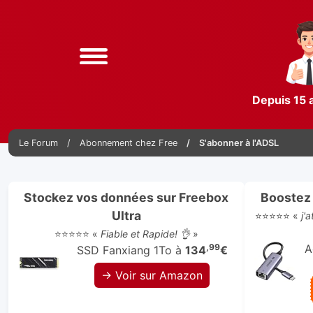
Depuis 15 
Le Forum
Abonnement chez Free
S'abonner à l'ADSL
Stockez vos données sur Freebox
Boostez 
Ultra
⭐⭐⭐⭐⭐ «
j'
⭐⭐⭐⭐⭐ «
Fiable et Rapide! 👌
»
,99
A
SSD Fanxiang 1To à
134
€
→ Voir sur Amazon