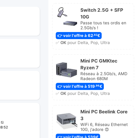
Switch 2.5G + SFP
10G
Passe tous tes ordis en
2.5Gb/s !
👉 voir l'offre à 62
€
,82
✅
OK
pour Delta, Pop, Ultra
Mini PC GMKtec
Ryzen 7
Réseau à 2.5Gb/s, AMD
Radeon 680M
👉 voir l'offre à 519
€
,96
✅
OK
pour Delta, Pop, Ultra
Mini PC Beelink Core
3
WiFi 6, Réseau Ethernet
18:52
10G, j'adore 😍
👉 voir l'offre à 539€