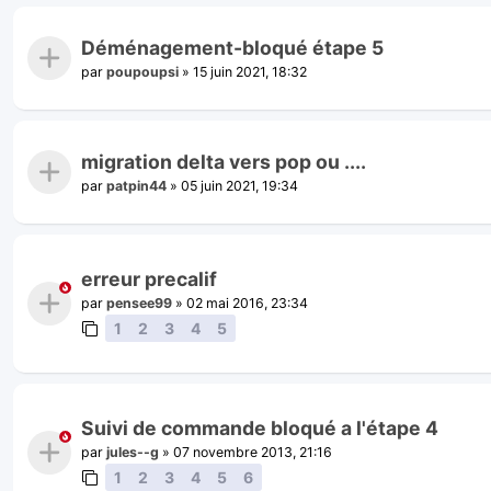
Déménagement-bloqué étape 5
par
poupoupsi
»
15 juin 2021, 18:32
migration delta vers pop ou ....
par
patpin44
»
05 juin 2021, 19:34
erreur precalif
par
pensee99
»
02 mai 2016, 23:34
1
2
3
4
5
Suivi de commande bloqué a l'étape 4
par
jules--g
»
07 novembre 2013, 21:16
1
2
3
4
5
6