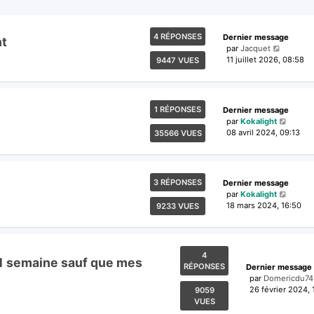
4 RÉPONSES
Dernier message
nt
par
Jacquet
11 juillet 2026, 08:58
9447 VUES
1 RÉPONSES
Dernier message
par
Kokalight
08 avril 2024, 09:13
35566 VUES
3 RÉPONSES
Dernier message
par
Kokalight
18 mars 2024, 16:50
9233 VUES
4
s 1 semaine sauf que mes
RÉPONSES
Dernier message
par
Domericdu74
26 février 2024, 
9059
VUES