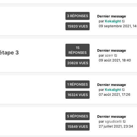
3 RÉPONSES
Dernier message
par
Kokalight
09 septembre 2021, 14
15920 VUES
15
Dernier message
'étape 3
RÉPONSES
par
azerr
09 août 2021, 18:40
20828 VUES
1 RÉPONSES
Dernier message
par
Kokalight
07 août 2021, 17:26
16324 VUES
5 RÉPONSES
Dernier message
par
sgiudicelli
27 juillet 2021, 23:34
15849 VUES