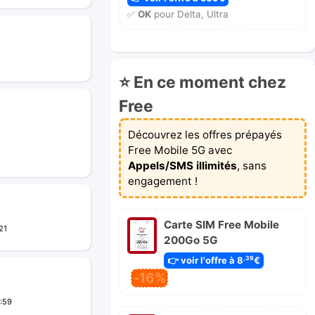
✅
OK
pour Delta, Ultra
⭐ En ce moment chez
Free
Découvrez les offres prépayés
Free Mobile 5G avec
Appels/SMS illimités
, sans
engagement !
Carte SIM Free Mobile
21
200Go 5G
👉 voir l'offre à 8
€
,39
-16%
:59