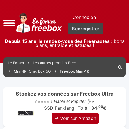
Connexion
Accès
S’enregistrer
rapide
Depuis 15 ans, le rendez-vous des Freenautes
: bons
plans, entraide et astuces !
Le Forum
Les autres produits Free
Reche
Mini 4K, One, Box 5G
Freebox Mini 4K
Stockez vos données sur Freebox Ultra
⭐⭐⭐⭐⭐ «
Fiable et Rapide! 👌
»
,99
SSD Fanxiang 1To à
134
€
→ Voir sur Amazon