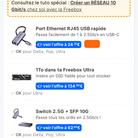
Consultez le tuto spécial :
Créer un RÉSEAU 10
Gbit/s
chez soi avec la Freebox
Port Ethernet RJ45 USB rapide
Passe facilement de 1 à 2.5Gb/s en USB-C
-15%
👉 voir l'offre à 24
€
,22
✅
OK
pour Delta, Pop, Ultra
1To dans ta Freebox Ultra
Insère un SSD fiable pour tout stocker
👉 voir l'offre à 134
€
,99
✅
OK
pour Ultra
Switch 2.5G + SFP 10G
Passe tous tes ordis en 2.5Gb/s !
👉 voir l'offre à 62
€
,82
✅
OK
pour Delta, Pop, Ultra