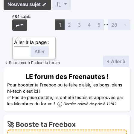
Nouveau sujet
684 sujets
…
Sui
Page
1
sur
28
1
2
3
4
5
28
»
Aller à la page :
Aller à
Retourner à l’index du forum
LE forum des Freenautes !
Pour booster ta Freebox ou te faire plaisir, les bons-plans
hi-tech c'est ici !
✅ Pas de prise de tête, ils ont été testés et approuvés par
les Membres du forum !
Dernier relevé de prix à 12h12
🚀 Booste ta Freebox