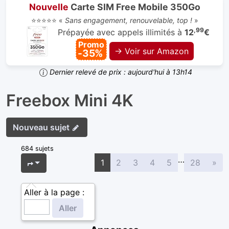
Nouvelle
Carte SIM Free Mobile 350Go
⭐⭐⭐⭐⭐ «
Sans engagement, renouvelable, top !
»
,99
Prépayée avec appels illimités à
12
€
Promo
→ Voir sur Amazon
-35%
Dernier relevé de prix : aujourd'hui à 13h14
Freebox Mini 4K
Nouveau sujet
684 sujets
…
Sui
Page
1
sur
28
1
2
3
4
5
28
»
Aller à la page :