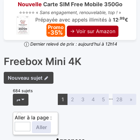
Nouvelle
Carte SIM Free Mobile 350Go
⭐⭐⭐⭐⭐ «
Sans engagement, renouvelable, top !
»
,99
Prépayée avec appels illimités à
12
€
Promo
→ Voir sur Amazon
-35%
Dernier relevé de prix : aujourd'hui à 12h14
Freebox Mini 4K
Nouveau sujet
684 sujets
…
Sui
Page
1
sur
28
1
2
3
4
5
28
»
Aller à la page :