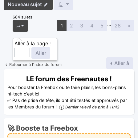
Nouveau sujet
684 sujets
…
Sui
Page
1
sur
28
1
2
3
4
5
28
»
Aller à la page :
Aller à
Retourner à l’index du forum
LE forum des Freenautes !
Pour booster ta Freebox ou te faire plaisir, les bons-plans
hi-tech c'est ici !
✅ Pas de prise de tête, ils ont été testés et approuvés par
les Membres du forum !
Dernier relevé de prix à 11h12
🚀 Booste ta Freebox