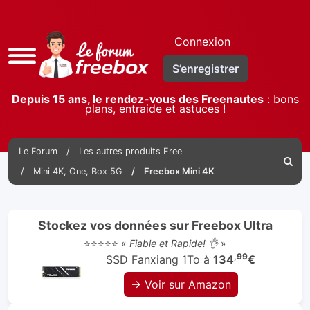
Connexion
Accès
S’enregistrer
rapide
Depuis 15 ans, le rendez-vous des Freenautes
: bons
plans, entraide et astuces !
Le Forum
Les autres produits Free
Reche
Mini 4K, One, Box 5G
Freebox Mini 4K
Stockez vos données sur Freebox Ultra
⭐⭐⭐⭐⭐ «
Fiable et Rapide! 👌
»
,99
SSD Fanxiang 1To à
134
€
→ Voir sur Amazon