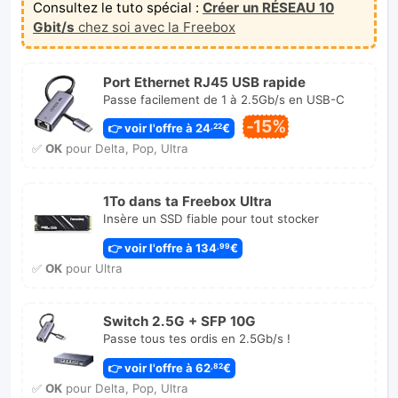
Consultez le tuto spécial :
Créer un RÉSEAU 10
Gbit/s
chez soi avec la Freebox
Port Ethernet RJ45 USB rapide
Passe facilement de 1 à 2.5Gb/s en USB-C
-15%
👉 voir l'offre à 24
€
,22
✅
OK
pour Delta, Pop, Ultra
1To dans ta Freebox Ultra
Insère un SSD fiable pour tout stocker
👉 voir l'offre à 134
€
,99
✅
OK
pour Ultra
Switch 2.5G + SFP 10G
Passe tous tes ordis en 2.5Gb/s !
👉 voir l'offre à 62
€
,82
✅
OK
pour Delta, Pop, Ultra