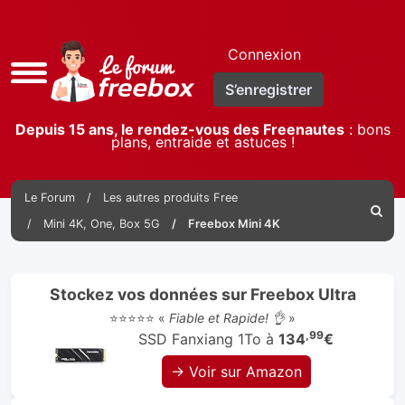
Connexion
Accès
S’enregistrer
rapide
Depuis 15 ans, le rendez-vous des Freenautes
: bons
plans, entraide et astuces !
Le Forum
Les autres produits Free
Reche
Mini 4K, One, Box 5G
Freebox Mini 4K
Stockez vos données sur Freebox Ultra
⭐⭐⭐⭐⭐ «
Fiable et Rapide! 👌
»
,99
SSD Fanxiang 1To à
134
€
→ Voir sur Amazon