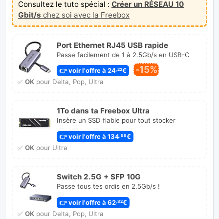
Consultez le tuto spécial :
Créer un RÉSEAU 10
Gbit/s
chez soi avec la Freebox
Port Ethernet RJ45 USB rapide
Passe facilement de 1 à 2.5Gb/s en USB-C
-15%
👉 voir l'offre à 24
€
,22
✅
OK
pour Delta, Pop, Ultra
1To dans ta Freebox Ultra
Insère un SSD fiable pour tout stocker
👉 voir l'offre à 134
€
,99
✅
OK
pour Ultra
Switch 2.5G + SFP 10G
Passe tous tes ordis en 2.5Gb/s !
👉 voir l'offre à 62
€
,82
✅
OK
pour Delta, Pop, Ultra