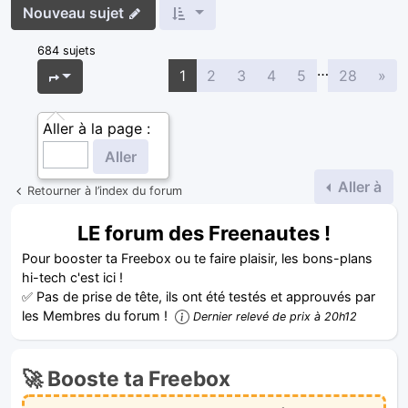
Nouveau sujet
684 sujets
…
Sui
Page
1
sur
28
1
2
3
4
5
28
»
Aller à la page :
Aller à
Retourner à l’index du forum
LE forum des Freenautes !
Pour booster ta Freebox ou te faire plaisir, les bons-plans
hi-tech c'est ici !
✅ Pas de prise de tête, ils ont été testés et approuvés par
les Membres du forum !
Dernier relevé de prix à 20h12
🚀 Booste ta Freebox