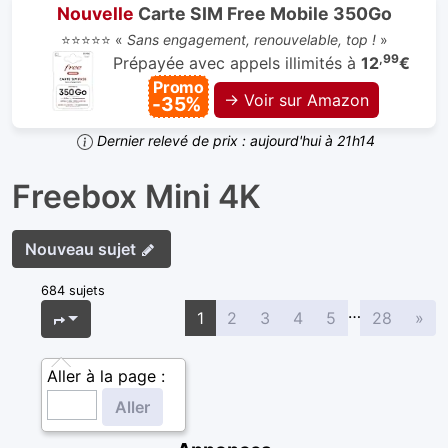
Nouvelle
Carte SIM Free Mobile 350Go
⭐⭐⭐⭐⭐ «
Sans engagement, renouvelable, top !
»
,99
Prépayée avec appels illimités à
12
€
Promo
→ Voir sur Amazon
-35%
Dernier relevé de prix : aujourd'hui à 21h14
Freebox Mini 4K
Nouveau sujet
684 sujets
…
Sui
Page
1
sur
28
1
2
3
4
5
28
»
Aller à la page :