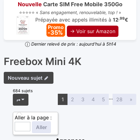
Nouvelle
Carte SIM Free Mobile 350Go
⭐⭐⭐⭐⭐ «
Sans engagement, renouvelable, top !
»
,99
Prépayée avec appels illimités à
12
€
Promo
→ Voir sur Amazon
-35%
Dernier relevé de prix : aujourd'hui à 5h14
Freebox Mini 4K
Nouveau sujet
684 sujets
…
Sui
Page
1
sur
28
1
2
3
4
5
28
»
Aller à la page :