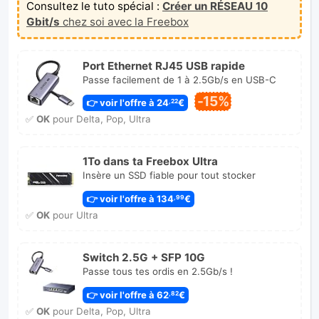
Consultez le tuto spécial :
Créer un RÉSEAU 10
Gbit/s
chez soi avec la Freebox
Port Ethernet RJ45 USB rapide
Passe facilement de 1 à 2.5Gb/s en USB-C
-15%
👉 voir l'offre à 24
€
,22
✅
OK
pour Delta, Pop, Ultra
1To dans ta Freebox Ultra
Insère un SSD fiable pour tout stocker
👉 voir l'offre à 134
€
,99
✅
OK
pour Ultra
Switch 2.5G + SFP 10G
Passe tous tes ordis en 2.5Gb/s !
👉 voir l'offre à 62
€
,82
✅
OK
pour Delta, Pop, Ultra