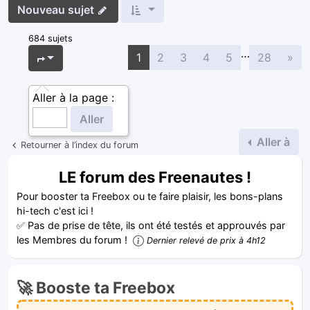
Nouveau sujet
684 sujets
…
Sui
Page
1
sur
28
1
2
3
4
5
28
»
Aller à la page :
Aller à
Retourner à l’index du forum
LE forum des Freenautes !
Pour booster ta Freebox ou te faire plaisir, les bons-plans
hi-tech c'est ici !
✅ Pas de prise de tête, ils ont été testés et approuvés par
les Membres du forum !
Dernier relevé de prix à 4h12
🚀 Booste ta Freebox