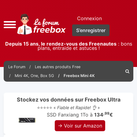
Connexion
Accès
S’enregistrer
rapide
Depuis 15 ans, le rendez-vous des Freenautes
: bons
plans, entraide et astuces !
Le Forum
Les autres produits Free
Reche
Mini 4K, One, Box 5G
Freebox Mini 4K
Stockez vos données sur Freebox Ultra
⭐⭐⭐⭐⭐ «
Fiable et Rapide! 👌
»
,99
SSD Fanxiang 1To à
134
€
→ Voir sur Amazon