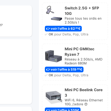
Switch 2.5G + SFP
10G
Passe tous tes ordis en
2.5Gb/s !
27
👉 voir l'offre à 62
€
,82
✅
OK
pour Delta, Pop, Ultra
Mini PC GMKtec
Ryzen 7
Réseau à 2.5Gb/s, AMD
Radeon 680M
👉 voir l'offre à 519
€
,96
✅
OK
pour Delta, Pop, Ultra
Mini PC Beelink Core
3
WiFi 6, Réseau Ethernet
10G, j'adore 😍
👉 voir l'offre à 539€