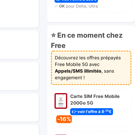
✅
OK
pour Delta, Ultra
⭐ En ce moment chez
Free
Découvrez les offres prépayés
Free Mobile 5G avec
Appels/SMS illimités
, sans
engagement !
Carte SIM Free Mobile
200Go 5G
👉 voir l'offre à 8
€
,39
-16%