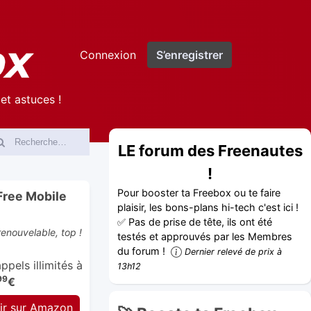
Connexion
S’enregistrer
et astuces !
LE forum des Freenautes
!
Pour booster ta Freebox ou te faire
Free Mobile
plaisir, les bons-plans hi-tech c'est ici !
✅ Pas de prise de tête, ils ont été
enouvelable, top !
testés et approuvés par les Membres
du forum !
Dernier relevé de prix à
pels illimités à
13h12
99
€
ir sur Amazon