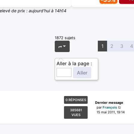
relevé de prix : aujourd'hui à 14h14
1872 sujets
Page
1
sur
75
1
2
3
4
Aller à la page :
0 RÉPONSES
Dernier message
par
François
385681
15 mai 2011, 19:14
VUES