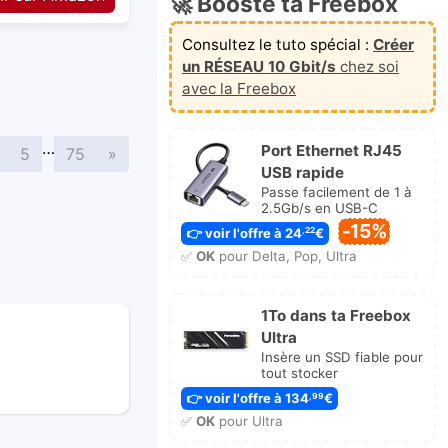
🚀 Booste ta Freebox
Consultez le tuto spécial :
Créer
un RÉSEAU 10 Gbit/s
chez soi
avec la Freebox
…
Port Ethernet RJ45
Suivante
5
75
»
USB rapide
Passe facilement de 1 à
2.5Gb/s en USB-C
-15%
👉 voir l'offre à 24
€
,22
✅
OK
pour Delta, Pop, Ultra
1To dans ta Freebox
Ultra
Insère un SSD fiable pour
tout stocker
👉 voir l'offre à 134
€
,99
✅
OK
pour Ultra