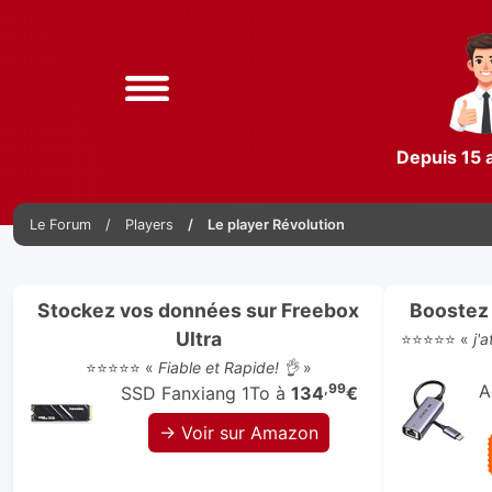
Depuis 15 
Le Forum
Players
Le player Révolution
Stockez vos données sur Freebox
Boostez 
Ultra
⭐⭐⭐⭐⭐ «
j'
⭐⭐⭐⭐⭐ «
Fiable et Rapide! 👌
»
,99
A
SSD Fanxiang 1To à
134
€
→ Voir sur Amazon