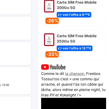
Carte SIM Free Mobile
300Go 5G
👉 voir l'offre à 9
€
,99
-26%
Carte SIM Free Mobile
350Go 5G
👉 voir l'offre à 12
€
,99
-35%
Comme le dit
la chanson
, Freebox
Toosurtoo c'est «
une commu qui
arrache, et quand t'as ton câble qui
, 13:30
lâche, alors même en pleine night, tu
liras Pif et Kokalight !
»