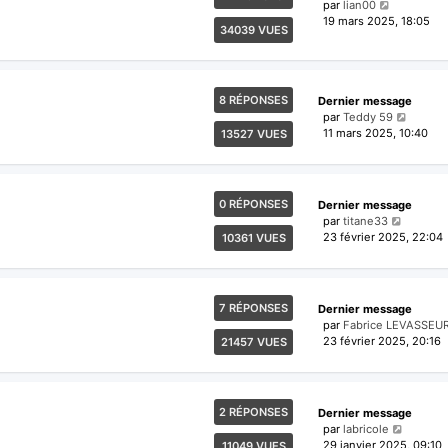
par
lian00
19 mars 2025, 18:05
34039 VUES
8 RÉPONSES
Dernier message
par
Teddy 59
11 mars 2025, 10:40
13527 VUES
0 RÉPONSES
Dernier message
par
titane33
23 février 2025, 22:04
10361 VUES
7 RÉPONSES
Dernier message
par
Fabrice LEVASSEU
23 février 2025, 20:16
21457 VUES
2 RÉPONSES
Dernier message
par
labricole
29 janvier 2025, 09:10
11049 VUES