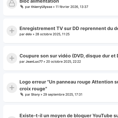
bloc alimentation
par
thierryUlysse
»
11 février 2026, 13:37
Enregistrement TV sur DD reprennent du d
par
ddo
»
28 octobre 2025, 11:25
Coupure son sur vidéo (DVD, disque dur et
par
JeanLuc77
»
20 octobre 2025, 22:22
Logo erreur "Un panneau rouge Attention su
croix rouge"
par
Story
»
29 septembre 2025, 17:31
Existe-t-il un moyen de bloquer YouTube sur