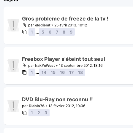
Gros probleme de freeze de la tv !
par
elodiemt
»
25 avril 2013, 10:12
…
1
5
6
7
8
9
Freebox Player s'éteint tout seul
par
hakYeWest
»
13 septembre 2012, 18:16
…
1
14
15
16
17
18
DVD Blu-Ray non reconnu !!
par
Diablo76
»
13 février 2012, 10:06
1
2
3