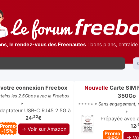
ans, le rendez-vous des Freenautes
: bons plans, entraide 
votre connexion Freebox
Nouvelle
Carte SIM 
350Go
atteins les 2.5Gbps avec la Freebox
»
⭐⭐⭐⭐⭐ «
Sans engagement, r
daptateur USB-C RJ45 2.5G à
»
,22
24
€
Prépayée avec ap
,
Promo
12
→ Voir sur Amazon
-15%
Promo
→ Vo
-35%