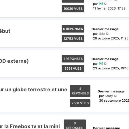
par
Pif
11 février 2026, 17:38
10039 VUES
0 RÉPONSES
Dernier message
ébut
par
ddo
28 octobre 2025, 11:25
12753 VUES
1 RÉPONSES
Dernier message
 DD externe)
par
Pif
23 octobre 2025, 19:10
5551 VUES
r un globe terrestre et une
4
Dernier message
RÉPONSES
par
Story
30 septembre 2025
7531 VUES
6
 la Freebox tv et la mini
RÉPONSES
Dernier message