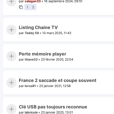
par
calagan33
»
16 septembre 2024, 09:51
1
2
Listing Chaine TV
par
Teddy 59
»
10 mars 2025, 11:42
Perte mémoire player
par
titane33
»
23 février 2025, 22:04
France 2 saccade et coupe souvent
par
lorca91
»
23 janvier 2021, 12:58
Clé USB pas toujours reconnue
par
labricole
»
23 janvier 2025, 13:01