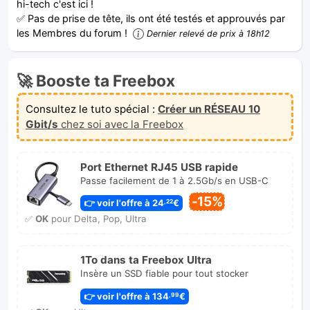
hi-tech c'est ici !
✅ Pas de prise de tête, ils ont été testés et approuvés par
les Membres du forum !
Dernier relevé de prix à 18h12
🚀 Booste ta Freebox
Consultez le tuto spécial :
Créer un RÉSEAU 10
Gbit/s
chez soi avec la Freebox
Port Ethernet RJ45 USB rapide
Passe facilement de 1 à 2.5Gb/s en USB-C
-15%
👉 voir l'offre à 24
€
,22
✅
OK
pour Delta, Pop, Ultra
1To dans ta Freebox Ultra
Insère un SSD fiable pour tout stocker
👉 voir l'offre à 134
€
,99