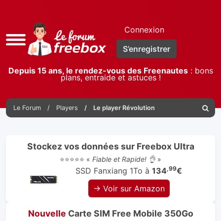
Connexion
Accès
S’enregistrer
rapide
Depuis 15 ans, le rendez-vous des Freenautes
: bons
plans, entraide et astuces !
Le Forum
Players
Le player Révolution
Reche
Stockez vos données sur Freebox Ultra
⭐⭐⭐⭐⭐ «
Fiable et Rapide! 👌
»
,99
SSD Fanxiang 1To à
134
€
→ Voir sur Amazon
Nouvelle
Carte SIM Free Mobile 350Go