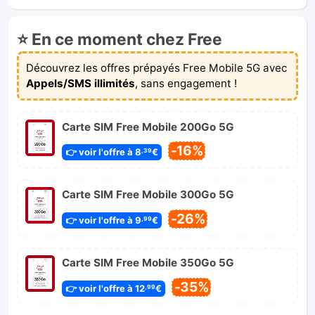
⭐ En ce moment chez Free
Découvrez les offres prépayés Free Mobile 5G avec
Appels/SMS illimités
, sans engagement !
Carte SIM Free Mobile 200Go 5G
-16%
👉 voir l'offre à 8
€
,39
Carte SIM Free Mobile 300Go 5G
-26%
👉 voir l'offre à 9
€
,99
Carte SIM Free Mobile 350Go 5G
-35%
👉 voir l'offre à 12
€
,99