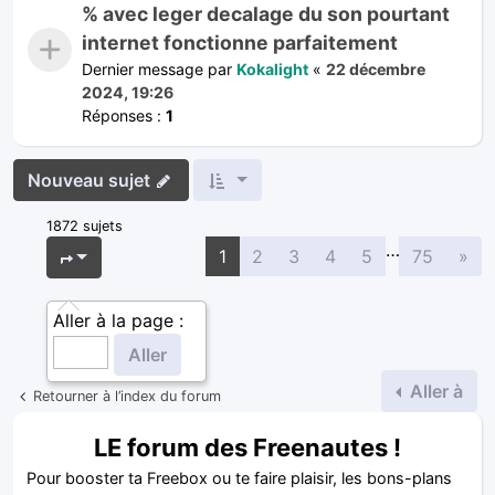
% avec leger decalage du son pourtant
internet fonctionne parfaitement
Dernier message par
Kokalight
«
22 décembre
2024, 19:26
Réponses :
1
Nouveau sujet
1872 sujets
…
Sui
Page
1
sur
75
1
2
3
4
5
75
»
Aller à la page :
Aller à
Retourner à l’index du forum
LE forum des Freenautes !
Pour booster ta Freebox ou te faire plaisir, les bons-plans