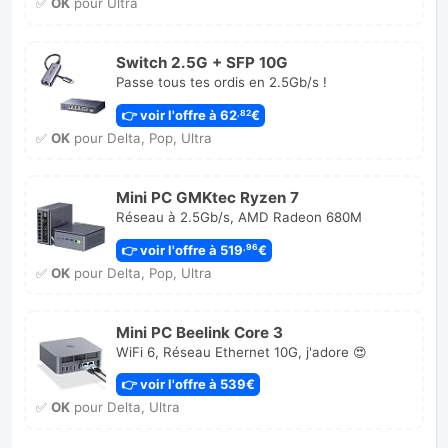
✅
OK
pour Ultra
Switch 2.5G + SFP 10G
Passe tous tes ordis en 2.5Gb/s !
👉 voir l'offre à 62
€
,82
✅
OK
pour Delta, Pop, Ultra
Mini PC GMKtec Ryzen 7
Réseau à 2.5Gb/s, AMD Radeon 680M
👉 voir l'offre à 519
€
,96
✅
OK
pour Delta, Pop, Ultra
Mini PC Beelink Core 3
WiFi 6, Réseau Ethernet 10G, j'adore 😍
👉 voir l'offre à 539€
✅
OK
pour Delta, Ultra