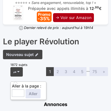
⭐⭐⭐⭐⭐ «
Sans engagement, renouvelable, top !
»
,99
Prépayée avec appels illimités à
12
€
Promo
→ Voir sur Amazon
-35%
Dernier relevé de prix : aujourd'hui à 19h14
Le player Révolution
Nouveau sujet
1872 sujets
…
Sui
Page
1
sur
75
1
2
3
4
5
75
»
Aller à la page :
Annonces