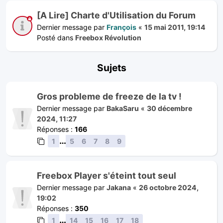
[A Lire] Charte d'Utilisation du Forum
Dernier message par
François
«
15 mai 2011, 19:14
Posté dans
Freebox Révolution
Sujets
Gros probleme de freeze de la tv !
Dernier message par
BakaSaru
«
30 décembre
2024, 11:27
Réponses :
166
…
1
5
6
7
8
9
Freebox Player s'éteint tout seul
Dernier message par
Jakana
«
26 octobre 2024,
19:02
Réponses :
350
…
1
14
15
16
17
18