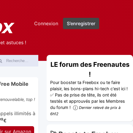
Connexion
S’enregistrer
et astuces !
LE forum des Freenautes
!
Pour booster ta Freebox ou te faire
Free Mobile
plaisir, les bons-plans hi-tech c'est ici !
✅ Pas de prise de tête, ils ont été
enouvelable, top !
testés et approuvés par les Membres
du forum !
Dernier relevé de prix à
pels illimités à
6h12
99
€
ir sur Amazon