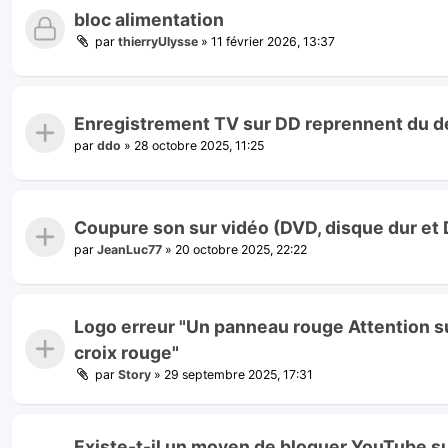
bloc alimentation
par
thierryUlysse
»
11 février 2026, 13:37
Enregistrement TV sur DD reprennent du d
par
ddo
»
28 octobre 2025, 11:25
Coupure son sur vidéo (DVD, disque dur et
par
JeanLuc77
»
20 octobre 2025, 22:22
Logo erreur "Un panneau rouge Attention su
croix rouge"
par
Story
»
29 septembre 2025, 17:31
Existe-t-il un moyen de bloquer YouTube sur