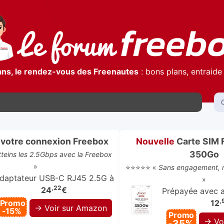
ans, le rendez-vous des Freenautes
: bons plans, entraide 
votre connexion Freebox
Nouvelle
Carte SIM 
350Go
atteins les 2.5Gbps avec la Freebox
»
⭐⭐⭐⭐⭐ «
Sans engagement, r
daptateur USB-C RJ45 2.5G à
»
,22
24
€
Prépayée avec ap
,
Promo
12
→ Voir sur Amazon
-15%
Promo
→ Vo
-35%