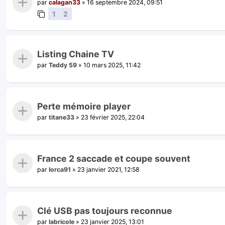
par
calagan33
»
16 septembre 2024, 09:51
1
2
Listing Chaine TV
par
Teddy 59
»
10 mars 2025, 11:42
Perte mémoire player
par
titane33
»
23 février 2025, 22:04
France 2 saccade et coupe souvent
par
lorca91
»
23 janvier 2021, 12:58
Clé USB pas toujours reconnue
par
labricole
»
23 janvier 2025, 13:01