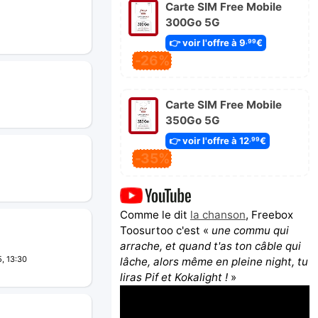
Carte SIM Free Mobile
300Go 5G
👉 voir l'offre à 9
€
,99
-26%
Carte SIM Free Mobile
350Go 5G
👉 voir l'offre à 12
€
,99
-35%
Comme le dit
la chanson
, Freebox
Toosurtoo c'est «
une commu qui
arrache, et quand t'as ton câble qui
, 13:30
lâche, alors même en pleine night, tu
liras Pif et Kokalight !
»