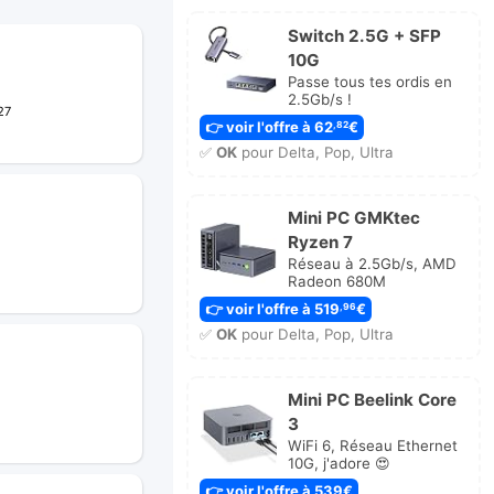
Switch 2.5G + SFP
10G
Passe tous tes ordis en
2.5Gb/s !
27
👉 voir l'offre à 62
€
,82
✅
OK
pour Delta, Pop, Ultra
Mini PC GMKtec
Ryzen 7
Réseau à 2.5Gb/s, AMD
Radeon 680M
👉 voir l'offre à 519
€
,96
✅
OK
pour Delta, Pop, Ultra
Mini PC Beelink Core
3
WiFi 6, Réseau Ethernet
10G, j'adore 😍
👉 voir l'offre à 539€