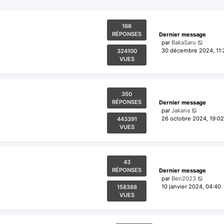
166
RÉPONSES
Dernier message
par
BakaSaru
30 décembre 2024, 11:
324100
VUES
350
RÉPONSES
Dernier message
par
Jakana
26 octobre 2024, 19:02
443391
VUES
43
RÉPONSES
Dernier message
par
Ben2023
10 janvier 2024, 04:40
158388
VUES