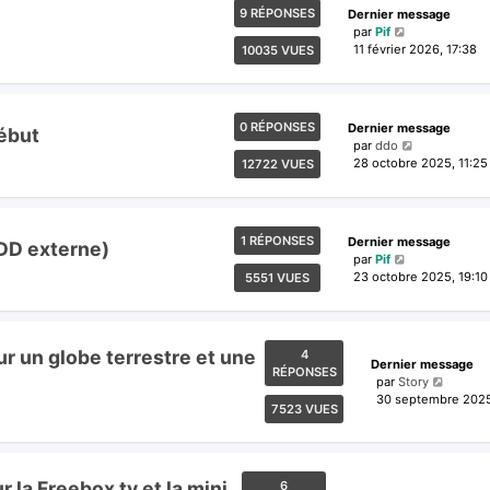
9 RÉPONSES
Dernier message
par
Pif
11 février 2026, 17:38
10035 VUES
0 RÉPONSES
Dernier message
ébut
par
ddo
28 octobre 2025, 11:25
12722 VUES
1 RÉPONSES
Dernier message
 DD externe)
par
Pif
23 octobre 2025, 19:10
5551 VUES
r un globe terrestre et une
4
Dernier message
RÉPONSES
par
Story
30 septembre 2025
7523 VUES
 la Freebox tv et la mini
6