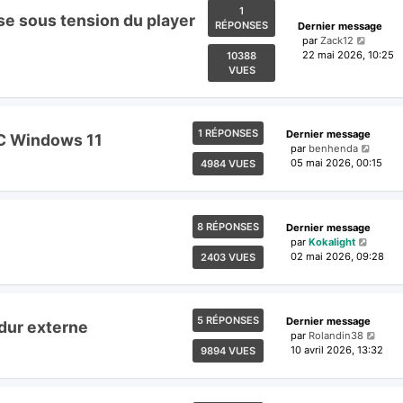
1
ise sous tension du player
RÉPONSES
Dernier message
par
Zack12
22 mai 2026, 10:25
10388
VUES
1 RÉPONSES
Dernier message
PC Windows 11
par
benhenda
05 mai 2026, 00:15
4984 VUES
8 RÉPONSES
Dernier message
par
Kokalight
02 mai 2026, 09:28
2403 VUES
5 RÉPONSES
Dernier message
dur externe
par
Rolandin38
10 avril 2026, 13:32
9894 VUES