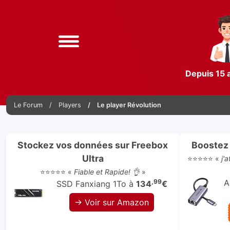
Depuis 15 
Le Forum
Players
Le player Révolution
Stockez vos données sur Freebox
Boostez 
Ultra
⭐⭐⭐⭐⭐ «
j'
⭐⭐⭐⭐⭐ «
Fiable et Rapide! 👌
»
,99
A
SSD Fanxiang 1To à
134
€
→ Voir sur Amazon