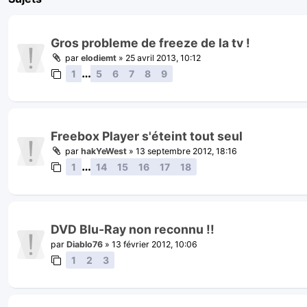
Gros probleme de freeze de la tv !
par
elodiemt
»
25 avril 2013, 10:12
…
1
5
6
7
8
9
Freebox Player s'éteint tout seul
par
hakYeWest
»
13 septembre 2012, 18:16
…
1
14
15
16
17
18
DVD Blu-Ray non reconnu !!
par
Diablo76
»
13 février 2012, 10:06
1
2
3