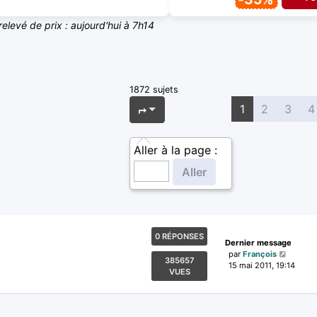
relevé de prix : aujourd'hui à 7h14
1872 sujets
Page
1
sur
75
1
2
3
4
Aller à la page :
0 RÉPONSES
Dernier message
par
François
385657
15 mai 2011, 19:14
VUES