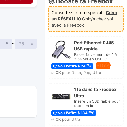
🚀 Booste ta Freebox
Consultez le tuto spécial :
Créer
un RÉSEAU 10 Gbit/s
chez soi
avec la Freebox
…
Port Ethernet RJ45
Suivante
5
75
»
USB rapide
Passe facilement de 1 à
2.5Gb/s en USB-C
-15%
👉 voir l'offre à 24
€
,22
✅
OK
pour Delta, Pop, Ultra
1To dans ta Freebox
Ultra
Insère un SSD fiable pour
tout stocker
👉 voir l'offre à 134
€
,99
✅
OK
pour Ultra