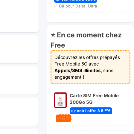
✅
OK
pour Delta, Ultra
⭐ En ce moment chez
Free
Découvrez les offres prépayés
Free Mobile 5G avec
Appels/SMS illimités
, sans
engagement !
Carte SIM Free Mobile
200Go 5G
👉 voir l'offre à 8
€
,39
-16%