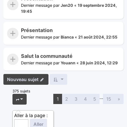
Dernier message par
Jen20
«
19 septembre 2024,
19:45
Présentation
Dernier message par
Bianca
«
21 août 2024, 22:55
Salut la communauté
Dernier message par
Youann
«
28 juin 2024, 12:29
Nouveau sujet
375 sujets
…
Sui
Page
1
sur
15
1
2
3
4
5
15
»
Aller à la page :