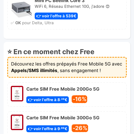
Mini PC Beelink Core 3
WiFi 6, Réseau Ethernet 10G, j'adore 😍
👉 voir l'offre à 539€
✅
OK
pour Delta, Ultra
⭐ En ce moment chez Free
Découvrez les offres prépayés Free Mobile 5G avec
Appels/SMS illimités
, sans engagement !
Carte SIM Free Mobile 200Go 5G
-16%
👉 voir l'offre à 8
€
,39
Carte SIM Free Mobile 300Go 5G
-26%
👉 voir l'offre à 9
€
,99