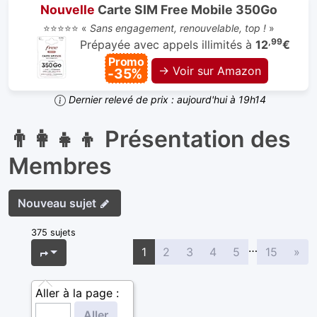
Nouvelle
Carte SIM Free Mobile 350Go
⭐⭐⭐⭐⭐ «
Sans engagement, renouvelable, top !
»
,99
Prépayée avec appels illimités à
12
€
Promo
→ Voir sur Amazon
-35%
Dernier relevé de prix : aujourd'hui à 19h14
👨‍👩‍👧‍👦 Présentation des
Membres
Nouveau sujet
375 sujets
…
Sui
Page
1
sur
15
1
2
3
4
5
15
»
Aller à la page :