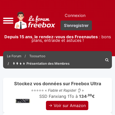
Connexion
Accès
S’enregistrer
rapide
Depuis 15 ans, le rendez-vous des Freenautes
: bons
plans, entraide et astuces !
Le Forum
Toosurtoo
Reche
👨‍👩‍👧‍👦 Présentation des Membres
Stockez vos données sur Freebox Ultra
⭐⭐⭐⭐⭐ «
Fiable et Rapide! 👌
»
,99
SSD Fanxiang 1To à
134
€
→ Voir sur Amazon