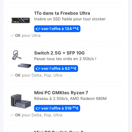
1To dans ta Freebox Ultra
Insère un SSD fiable pour tout stocker
👉 voir l'offre à 134
€
,99
✅
OK
pour Ultra
Switch 2.5G + SFP 10G
Passe tous tes ordis en 2.5Gb/s !
👉 voir l'offre à 62
€
,82
✅
OK
pour Delta, Pop, Ultra
Mini PC GMKtec Ryzen 7
Réseau à 2.5Gb/s, AMD Radeon 680M
👉 voir l'offre à 519
€
,96
✅
OK
pour Delta, Pop, Ultra