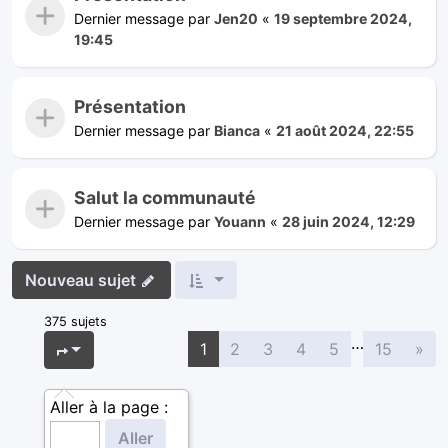
Dernier message par
Jen20
«
19 septembre 2024,
19:45
Présentation
Dernier message par
Bianca
«
21 août 2024, 22:55
Salut la communauté
Dernier message par
Youann
«
28 juin 2024, 12:29
Nouveau sujet
375 sujets
…
Sui
Page
1
sur
15
1
2
3
4
5
15
»
Aller à la page :