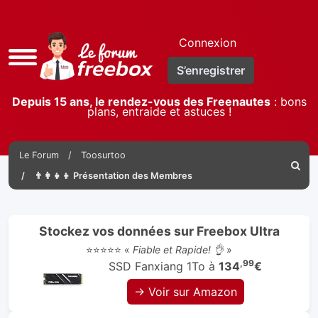
Connexion
Accès
S’enregistrer
rapide
Depuis 15 ans, le rendez-vous des Freenautes
: bons
plans, entraide et astuces !
Le Forum
Toosurtoo
Reche
👨‍👩‍👧‍👦 Présentation des Membres
Stockez vos données sur Freebox Ultra
⭐⭐⭐⭐⭐ «
Fiable et Rapide! 👌
»
,99
SSD Fanxiang 1To à
134
€
→ Voir sur Amazon