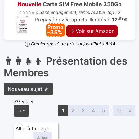
Nouvelle
Carte SIM Free Mobile 350Go
⭐⭐⭐⭐⭐ «
Sans engagement, renouvelable, top !
»
,99
Prépayée avec appels illimités à
12
€
Promo
→ Voir sur Amazon
-35%
Dernier relevé de prix : aujourd'hui à 6h14
👨‍👩‍👧‍👦 Présentation des
Membres
Nouveau sujet
375 sujets
…
Sui
Page
1
sur
15
1
2
3
4
5
15
»
Aller à la page :