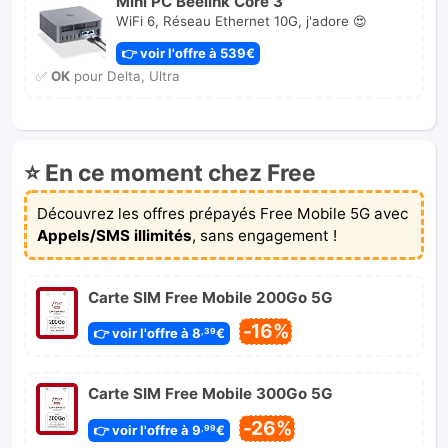
Mini PC Beelink Core 3
WiFi 6, Réseau Ethernet 10G, j'adore 😍
👉 voir l'offre à 539€
✅
OK
pour Delta, Ultra
⭐ En ce moment chez Free
Découvrez les offres prépayés Free Mobile 5G avec
Appels/SMS illimités
, sans engagement !
Carte SIM Free Mobile 200Go 5G
-16%
👉 voir l'offre à 8
€
,39
Carte SIM Free Mobile 300Go 5G
-26%
👉 voir l'offre à 9
€
,99