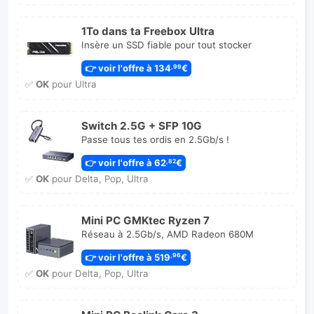
1To dans ta Freebox Ultra
Insère un SSD fiable pour tout stocker
👉 voir l'offre à 134
€
,99
✅
OK
pour Ultra
Switch 2.5G + SFP 10G
Passe tous tes ordis en 2.5Gb/s !
👉 voir l'offre à 62
€
,82
✅
OK
pour Delta, Pop, Ultra
Mini PC GMKtec Ryzen 7
Réseau à 2.5Gb/s, AMD Radeon 680M
👉 voir l'offre à 519
€
,96
✅
OK
pour Delta, Pop, Ultra