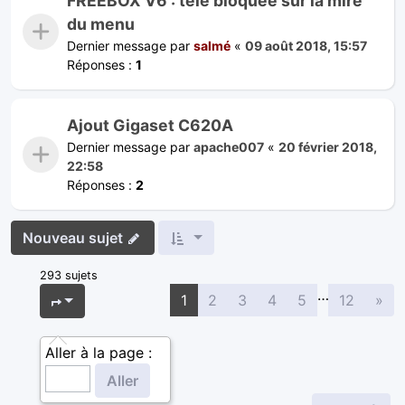
FREEBOX V6 : télé bloquée sur la mire
du menu
Dernier message par
salmé
«
09 août 2018, 15:57
Réponses :
1
Ajout Gigaset C620A
Dernier message par
apache007
«
20 février 2018,
22:58
Réponses :
2
Nouveau sujet
293 sujets
…
Sui
Page
1
sur
12
1
2
3
4
5
12
»
Aller à la page :