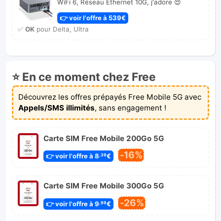
WiFi 6, Réseau Ethernet 10G, j'adore 😍
👉 voir l'offre à 539€
✅
OK
pour Delta, Ultra
⭐ En ce moment chez Free
Découvrez les offres prépayés Free Mobile 5G avec
Appels/SMS illimités
, sans engagement !
Carte SIM Free Mobile 200Go 5G
-16%
👉 voir l'offre à 8
€
,39
Carte SIM Free Mobile 300Go 5G
-26%
👉 voir l'offre à 9
€
,99