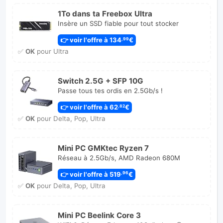
1To dans ta Freebox Ultra
Insère un SSD fiable pour tout stocker
👉 voir l'offre à 134
€
,99
✅
OK
pour Ultra
Switch 2.5G + SFP 10G
Passe tous tes ordis en 2.5Gb/s !
👉 voir l'offre à 62
€
,82
✅
OK
pour Delta, Pop, Ultra
Mini PC GMKtec Ryzen 7
Réseau à 2.5Gb/s, AMD Radeon 680M
👉 voir l'offre à 519
€
,96
✅
OK
pour Delta, Pop, Ultra
Mini PC Beelink Core 3