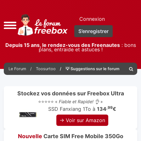
Connexion
Accès
S’enregistrer
rapide
Depuis 15 ans, le rendez-vous des Freenautes
: bons
plans, entraide et astuces !
Le Forum
Toosurtoo
💡 Suggestions sur le forum
Reche
Stockez vos données sur Freebox Ultra
⭐⭐⭐⭐⭐ «
Fiable et Rapide! 👌
»
,99
SSD Fanxiang 1To à
134
€
→ Voir sur Amazon
Nouvelle
Carte SIM Free Mobile 350Go