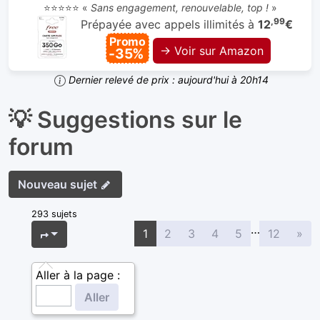
⭐⭐⭐⭐⭐ «
Sans engagement, renouvelable, top !
»
,99
Prépayée avec appels illimités à
12
€
Promo
→ Voir sur Amazon
-35%
Dernier relevé de prix : aujourd'hui à 20h14
💡 Suggestions sur le
forum
Nouveau sujet
293 sujets
…
Sui
Page
1
sur
12
1
2
3
4
5
12
»
Aller à la page :