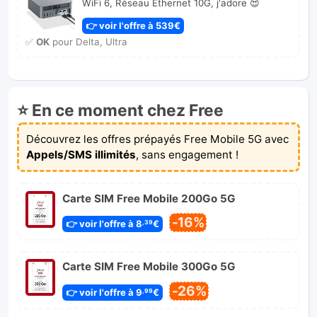
WiFi 6, Réseau Ethernet 10G, j'adore 😍
👉 voir l'offre à 539€
✅
OK
pour Delta, Ultra
⭐ En ce moment chez Free
Découvrez les offres prépayés Free Mobile 5G avec
Appels/SMS illimités
, sans engagement !
Carte SIM Free Mobile 200Go 5G
-16%
👉 voir l'offre à 8
€
,39
Carte SIM Free Mobile 300Go 5G
-26%
👉 voir l'offre à 9
€
,99