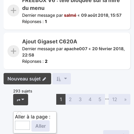
FREEBOX V6 : télé bloquée sur la mire
du menu
Dernier message par
salmé
«
09 août 2018, 15:57
Réponses :
1
Ajout Gigaset C620A
Dernier message par
apache007
«
20 février 2018,
22:58
Réponses :
2
Nouveau sujet
293 sujets
…
Sui
Page
1
sur
12
1
2
3
4
5
12
»
Aller à la page :