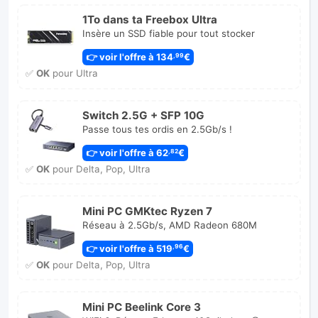
1To dans ta Freebox Ultra
Insère un SSD fiable pour tout stocker
👉 voir l'offre à 134
€
,99
✅
OK
pour Ultra
Switch 2.5G + SFP 10G
Passe tous tes ordis en 2.5Gb/s !
👉 voir l'offre à 62
€
,82
✅
OK
pour Delta, Pop, Ultra
Mini PC GMKtec Ryzen 7
Réseau à 2.5Gb/s, AMD Radeon 680M
👉 voir l'offre à 519
€
,96
✅
OK
pour Delta, Pop, Ultra
Mini PC Beelink Core 3