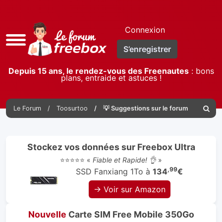
Connexion
Accès
S’enregistrer
rapide
Depuis 15 ans, le rendez-vous des Freenautes
: bons
plans, entraide et astuces !
Le Forum
Toosurtoo
💡 Suggestions sur le forum
Reche
Stockez vos données sur Freebox Ultra
⭐⭐⭐⭐⭐ «
Fiable et Rapide! 👌
»
,99
SSD Fanxiang 1To à
134
€
→ Voir sur Amazon
Nouvelle
Carte SIM Free Mobile 350Go