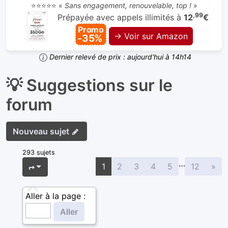
⭐⭐⭐⭐⭐ «
Sans engagement, renouvelable, top !
»
,99
Prépayée avec appels illimités à
12
€
Promo
→ Voir sur Amazon
-35%
Dernier relevé de prix : aujourd'hui à 14h14
💡 Suggestions sur le
forum
Nouveau sujet
293 sujets
…
Sui
Page
1
sur
12
1
2
3
4
5
12
»
Aller à la page :