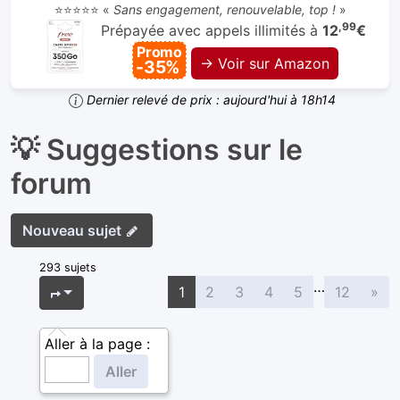
⭐⭐⭐⭐⭐ «
Sans engagement, renouvelable, top !
»
,99
Prépayée avec appels illimités à
12
€
Promo
→ Voir sur Amazon
-35%
Dernier relevé de prix : aujourd'hui à 18h14
💡 Suggestions sur le
forum
Nouveau sujet
293 sujets
…
Sui
Page
1
sur
12
1
2
3
4
5
12
»
Aller à la page :