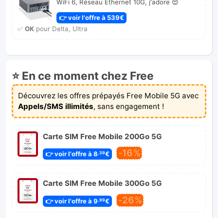
WiFi 6, Réseau Ethernet 10G, j'adore 😍
👉 voir l'offre à 539€
✅
OK
pour Delta, Ultra
⭐ En ce moment chez Free
Découvrez les offres prépayés Free Mobile 5G avec
Appels/SMS illimités
, sans engagement !
Carte SIM Free Mobile 200Go 5G
-16%
👉 voir l'offre à 8
€
,39
Carte SIM Free Mobile 300Go 5G
-26%
👉 voir l'offre à 9
€
,99