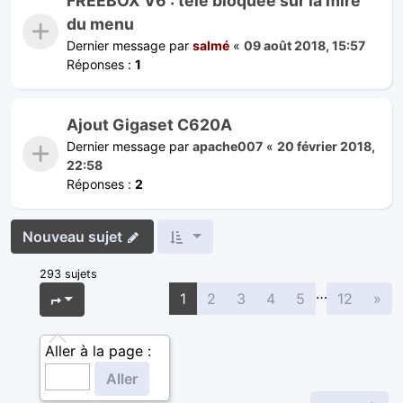
FREEBOX V6 : télé bloquée sur la mire
du menu
Dernier message par
salmé
«
09 août 2018, 15:57
Réponses :
1
Ajout Gigaset C620A
Dernier message par
apache007
«
20 février 2018,
22:58
Réponses :
2
Nouveau sujet
293 sujets
…
Sui
Page
1
sur
12
1
2
3
4
5
12
»
Aller à la page :