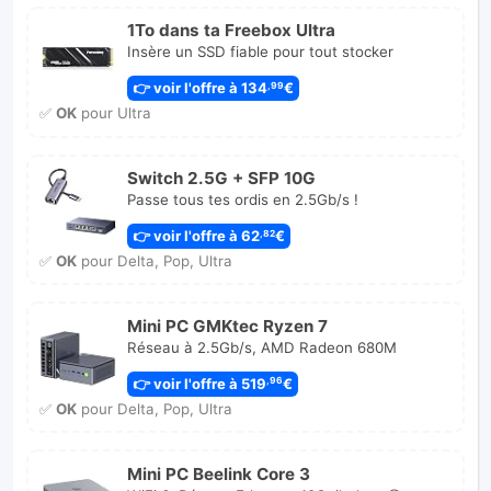
1To dans ta Freebox Ultra
Insère un SSD fiable pour tout stocker
👉 voir l'offre à 134
€
,99
✅
OK
pour Ultra
Switch 2.5G + SFP 10G
Passe tous tes ordis en 2.5Gb/s !
👉 voir l'offre à 62
€
,82
✅
OK
pour Delta, Pop, Ultra
Mini PC GMKtec Ryzen 7
Réseau à 2.5Gb/s, AMD Radeon 680M
👉 voir l'offre à 519
€
,96
✅
OK
pour Delta, Pop, Ultra
Mini PC Beelink Core 3