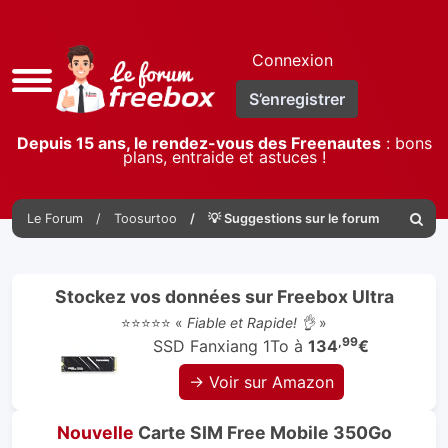
Connexion
Accès
S’enregistrer
rapide
Depuis 15 ans, le rendez-vous des Freenautes
: bons
plans, entraide et astuces !
Le Forum
Toosurtoo
💡 Suggestions sur le forum
Reche
Stockez vos données sur Freebox Ultra
⭐⭐⭐⭐⭐ «
Fiable et Rapide! 👌
»
,99
SSD Fanxiang 1To à
134
€
→ Voir sur Amazon
Nouvelle
Carte SIM Free Mobile 350Go