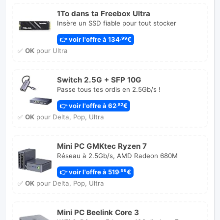
1To dans ta Freebox Ultra
Insère un SSD fiable pour tout stocker
👉 voir l'offre à 134
€
,99
✅
OK
pour Ultra
Switch 2.5G + SFP 10G
Passe tous tes ordis en 2.5Gb/s !
👉 voir l'offre à 62
€
,82
✅
OK
pour Delta, Pop, Ultra
Mini PC GMKtec Ryzen 7
Réseau à 2.5Gb/s, AMD Radeon 680M
👉 voir l'offre à 519
€
,96
✅
OK
pour Delta, Pop, Ultra
Mini PC Beelink Core 3