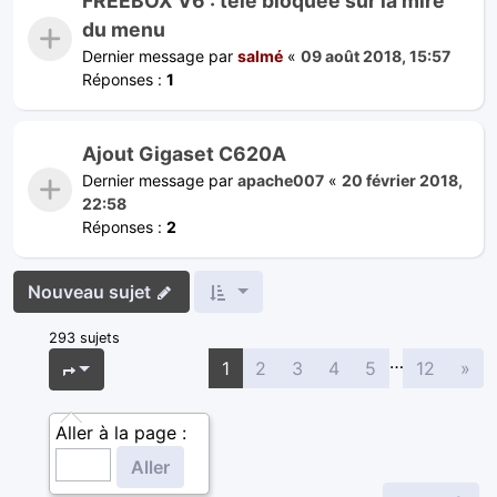
FREEBOX V6 : télé bloquée sur la mire
du menu
Dernier message par
salmé
«
09 août 2018, 15:57
Réponses :
1
Ajout Gigaset C620A
Dernier message par
apache007
«
20 février 2018,
22:58
Réponses :
2
Nouveau sujet
293 sujets
…
Sui
Page
1
sur
12
1
2
3
4
5
12
»
Aller à la page :