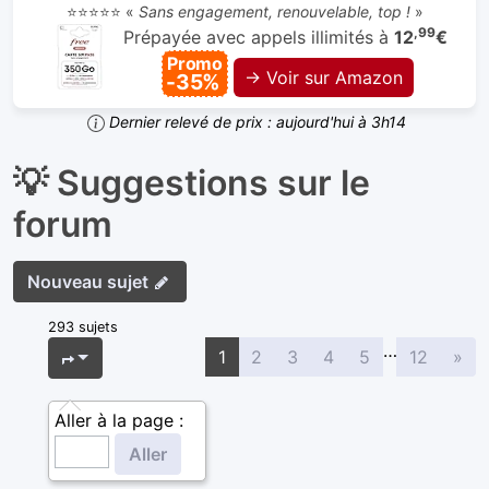
⭐⭐⭐⭐⭐ «
Sans engagement, renouvelable, top !
»
,99
Prépayée avec appels illimités à
12
€
Promo
→ Voir sur Amazon
-35%
Dernier relevé de prix : aujourd'hui à 3h14
💡 Suggestions sur le
forum
Nouveau sujet
293 sujets
…
Sui
Page
1
sur
12
1
2
3
4
5
12
»
Aller à la page :