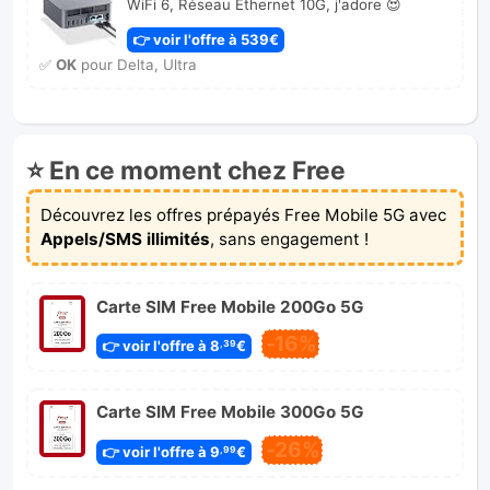
WiFi 6, Réseau Ethernet 10G, j'adore 😍
👉 voir l'offre à 539€
✅
OK
pour Delta, Ultra
⭐ En ce moment chez Free
Découvrez les offres prépayés Free Mobile 5G avec
Appels/SMS illimités
, sans engagement !
Carte SIM Free Mobile 200Go 5G
-16%
👉 voir l'offre à 8
€
,39
Carte SIM Free Mobile 300Go 5G
-26%
👉 voir l'offre à 9
€
,99