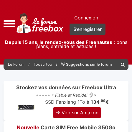
Connexion
Accès
S’enregistrer
rapide
Depuis 15 ans, le rendez-vous des Freenautes
: bons
plans, entraide et astuces !
Le Forum
Toosurtoo
💡 Suggestions sur le forum
Reche
Stockez vos données sur Freebox Ultra
⭐⭐⭐⭐⭐ «
Fiable et Rapide! 👌
»
,99
SSD Fanxiang 1To à
134
€
→ Voir sur Amazon
Nouvelle
Carte SIM Free Mobile 350Go