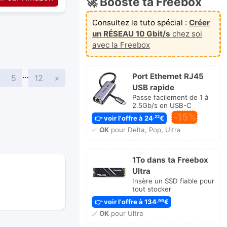
🚀 Booste ta Freebox
Consultez le tuto spécial :
Créer
un RÉSEAU 10 Gbit/s
chez soi
avec la Freebox
…
Port Ethernet RJ45
Suivante
5
12
»
USB rapide
Passe facilement de 1 à
2.5Gb/s en USB-C
-15%
👉 voir l'offre à 24
€
,22
✅
OK
pour Delta, Pop, Ultra
1To dans ta Freebox
Ultra
Insère un SSD fiable pour
tout stocker
👉 voir l'offre à 134
€
,99
✅
OK
pour Ultra