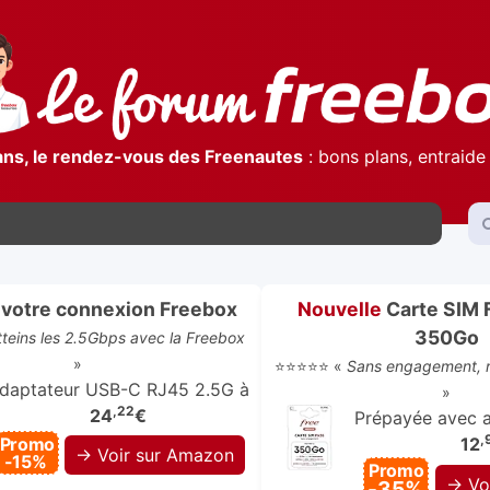
ans, le rendez-vous des Freenautes
: bons plans, entraide 
votre connexion Freebox
Nouvelle
Carte SIM 
350Go
atteins les 2.5Gbps avec la Freebox
»
⭐⭐⭐⭐⭐ «
Sans engagement, r
daptateur USB-C RJ45 2.5G à
»
,22
24
€
Prépayée avec ap
,
Promo
12
→ Voir sur Amazon
-15%
Promo
→ Vo
-35%