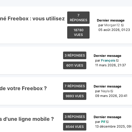
7
né Freebox : vous utilisez
RÉPONSES
Dernier message
par
Morgan12
05 août 2026, 01:23
18780
VUES
3 RÉPONSES
Dernier message
par
François
11 mars 2026, 21:37
6011 VUES
7 RÉPONSES
Dernier message
s de votre Freebox ?
par
Nayla
09 mars 2026, 20:41
9893 VUES
3 RÉPONSES
Dernier message
s d'une ligne mobile ?
par
Pif
13 décembre 2025, 09
8544 VUES