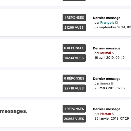
1 RÉPONSES
Dernier message
par
François
07 septembre 2019, 10
21269 VUES
0 RÉPONSES
Dernier message
par
le6mai
16 avril 2019, 09:49
14234 VUES
6 RÉPONSES
Dernier message
par
jimora
20 mars 2019, 17:02
22718 VUES
1 RÉPONSES
Dernier message
s messages.
par
Hortax
25 janvier 2019, 07:29
20863 VUES