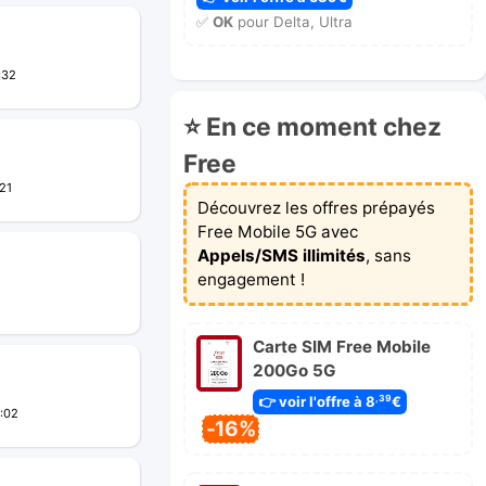
✅
OK
pour Delta, Ultra
:32
⭐ En ce moment chez
Free
21
Découvrez les offres prépayés
Free Mobile 5G avec
Appels/SMS illimités
, sans
engagement !
Carte SIM Free Mobile
200Go 5G
👉 voir l'offre à 8
€
,39
:02
-16%