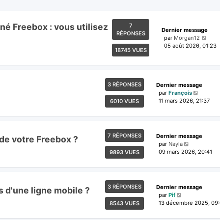
né Freebox : vous utilisez
7
Dernier message
RÉPONSES
par
Morgan12
05 août 2026, 01:23
18745 VUES
3 RÉPONSES
Dernier message
par
François
11 mars 2026, 21:37
6010 VUES
7 RÉPONSES
Dernier message
s de votre Freebox ?
par
Nayla
09 mars 2026, 20:41
9893 VUES
3 RÉPONSES
Dernier message
s d'une ligne mobile ?
par
Pif
13 décembre 2025, 09
8543 VUES