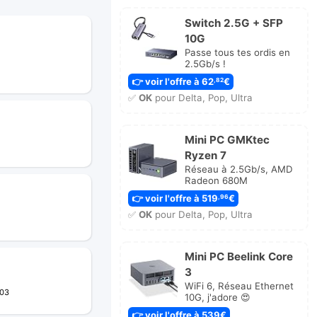
Switch 2.5G + SFP
10G
Passe tous tes ordis en
2.5Gb/s !
👉 voir l'offre à 62
€
,82
✅
OK
pour Delta, Pop, Ultra
Mini PC GMKtec
Ryzen 7
Réseau à 2.5Gb/s, AMD
Radeon 680M
👉 voir l'offre à 519
€
,96
✅
OK
pour Delta, Pop, Ultra
Mini PC Beelink Core
3
WiFi 6, Réseau Ethernet
:03
10G, j'adore 😍
👉 voir l'offre à 539€