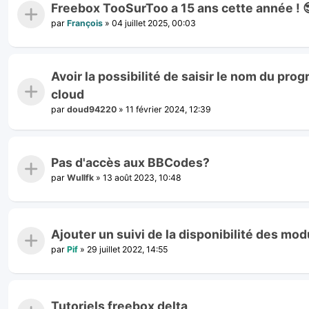
Freebox TooSurToo a 15 ans cette année ! 
par
François
»
04 juillet 2025, 00:03
Avoir la possibilité de saisir le nom du pro
cloud
par
doud94220
»
11 février 2024, 12:39
Pas d'accès aux BBCodes?
par
Wullfk
»
13 août 2023, 10:48
Ajouter un suivi de la disponibilité des modu
par
Pif
»
29 juillet 2022, 14:55
Tutoriels freebox delta