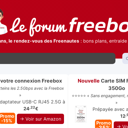
ans, le rendez-vous des Freenautes
: bons plans, entraide 
votre connexion Freebox
Nouvelle
Carte SIM 
350Go
atteins les 2.5Gbps avec la Freebox
»
⭐⭐⭐⭐⭐ «
Sans engagement, r
daptateur USB-C RJ45 2.5G à
»
,22
24
€
Prépayée avec ap
,
Promo
12
→ Voir sur Amazon
-15%
Promo
→ Vo
-35%