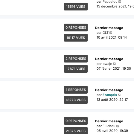
par
Pappylou
15 décembre 2021, 19:
15516 VUES
0 RÉPONSES
Dernier message
par
GLT
10 avril 2021, 09:14
16117 VUES
2 RÉPONSES
Dernier message
par
bwaje
07 février 2021, 19:30
17871 VUES
1 RÉPONSES
Dernier message
par
François
13 août 2020, 22:17
18273 VUES
0 RÉPONSES
Dernier message
par
Filichou
05 avril 2020, 19:39
21375 VUES