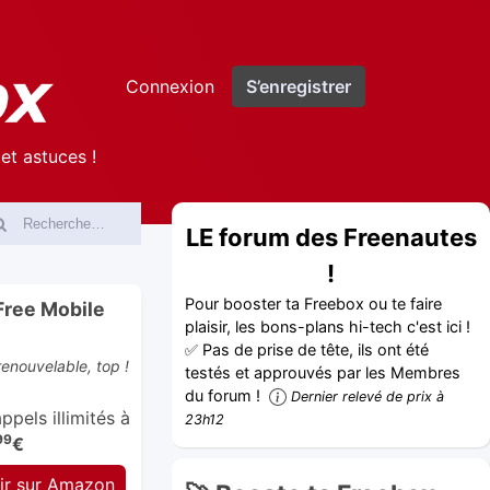
Connexion
S’enregistrer
et astuces !
LE forum des Freenautes
!
Pour booster ta Freebox ou te faire
Free Mobile
plaisir, les bons-plans hi-tech c'est ici !
✅ Pas de prise de tête, ils ont été
enouvelable, top !
testés et approuvés par les Membres
du forum !
Dernier relevé de prix à
pels illimités à
23h12
99
€
ir sur Amazon