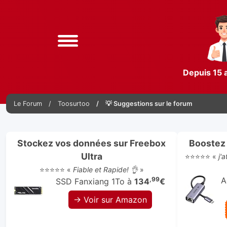
Depuis 15 
Le Forum
Toosurtoo
💡 Suggestions sur le forum
Stockez vos données sur Freebox
Boostez 
Ultra
⭐⭐⭐⭐⭐ «
j'
⭐⭐⭐⭐⭐ «
Fiable et Rapide! 👌
»
,99
A
SSD Fanxiang 1To à
134
€
→ Voir sur Amazon