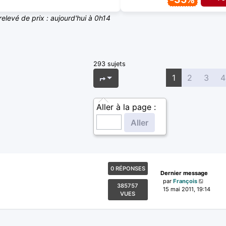
relevé de prix : aujourd'hui à 0h14
293 sujets
Page
1
sur
12
1
2
3
4
Aller à la page :
0 RÉPONSES
Dernier message
par
François
385757
15 mai 2011, 19:14
VUES