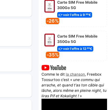
Carte SIM Free Mobile
300Go 5G
👉 voir l'offre à 9
€
,99
-26%
Carte SIM Free Mobile
350Go 5G
👉 voir l'offre à 12
€
,99
-35%
Comme le dit
la chanson
, Freebox
Toosurtoo c'est «
une commu qui
arrache, et quand t'as ton câble qui
lâche, alors même en pleine night, tu
liras Pif et Kokalight !
»