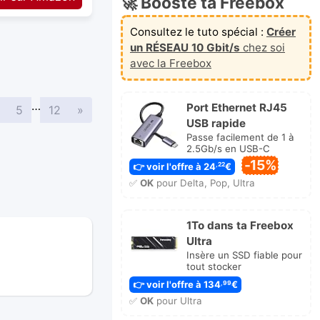
🚀 Booste ta Freebox
Consultez le tuto spécial :
Créer
un RÉSEAU 10 Gbit/s
chez soi
avec la Freebox
…
Port Ethernet RJ45
Suivante
5
12
»
USB rapide
Passe facilement de 1 à
2.5Gb/s en USB-C
-15%
👉 voir l'offre à 24
€
,22
✅
OK
pour Delta, Pop, Ultra
1To dans ta Freebox
Ultra
Insère un SSD fiable pour
tout stocker
👉 voir l'offre à 134
€
,99
✅
OK
pour Ultra